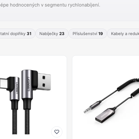
lépe hodnocených v segmentu rychlonabíjení.
tatní doplňky
31
Nabíječky
23
Příslušenství
19
Kabely a red