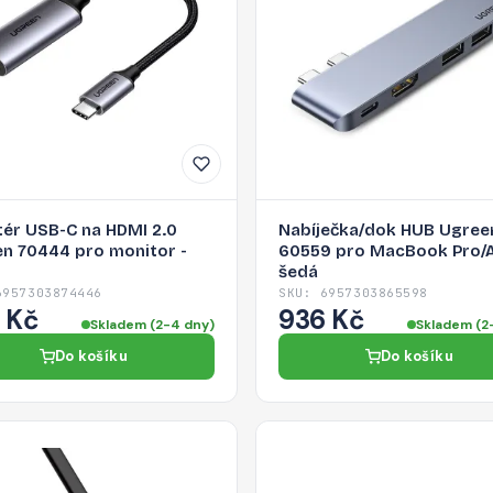
ér USB-C na HDMI 2.0
Nabíječka/dok HUB Ugree
n 70444 pro monitor -
60559 pro MacBook Pro/Ai
šedá
6957303874446
SKU: 6957303865598
 Kč
936 Kč
Skladem (2-4 dny)
Skladem (2
Do košíku
Do košíku