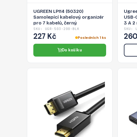
UGREEN LP114 (50320)
Ugree
Samolepící kabelový organizér
USB-C
pro 7 kabelů, černý
3 A 2
SKU: UGR-503-200-BLK
SKU: 
227 Kč
260
Posledních 1 ks
Do košíku