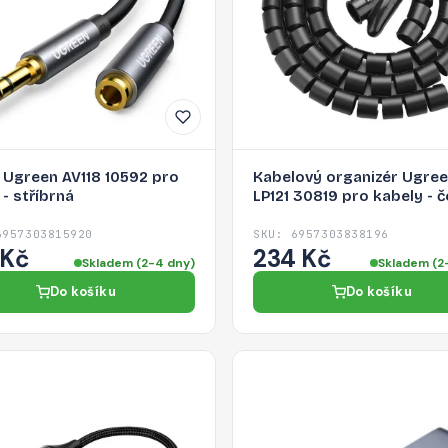
 Ugreen AV118 10592 pro
Kabelový organizér Ugre
 - stříbrná
LP121 30819 pro kabely - 
6957303815920
SKU: 6957303838196
 Kč
234 Kč
Skladem (2-4 dny)
Skladem (2
Do košíku
Do košíku