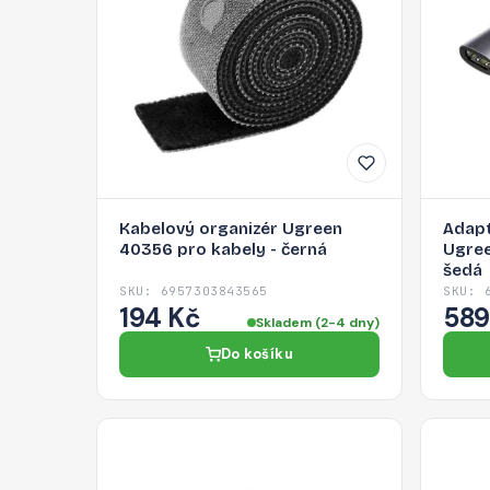
Kabelový organizér Ugreen
Adapt
40356 pro kabely - černá
Ugree
šedá
SKU: 6957303843565
SKU: 
194 Kč
589
Skladem (2-4 dny)
Do košíku