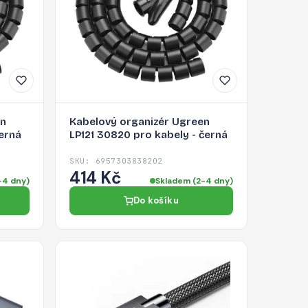
en
Kabelový organizér Ugreen
černá
LP121 30820 pro kabely - černá
SKU: 6957303838202
414 Kč
-4 dny)
Skladem (2-4 dny)
Do košíku