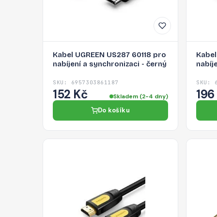
Kabel UGREEN US287 60118 pro
Kabel
nabíjení a synchronizaci - černý
nabíj
SKU: 6957303861187
SKU: 
152 Kč
196
Skladem (2-4 dny)
Do košíku