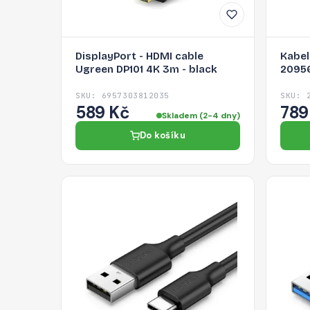
DisplayPort - HDMI cable
Kabel
Ugreen DP101 4K 3m - black
20956
SKU: 6957303812035
SKU: 
589 Kč
789
Skladem (2-4 dny)
Do košíku