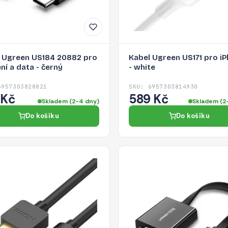
 Ugreen US184 20882 pro
Kabel Ugreen US171 pro i
ení a data - černý
- white
6957303828821
SKU: 6957303814930
 Kč
589 Kč
Skladem (2-4 dny)
Skladem (2
Do košíku
Do košíku