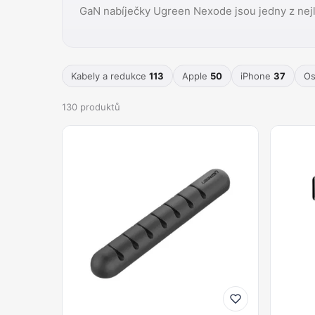
GaN nabíječky Ugreen Nexode jsou jedny z nej
Kabely a redukce
113
Apple
50
iPhone
37
Os
130 produktů