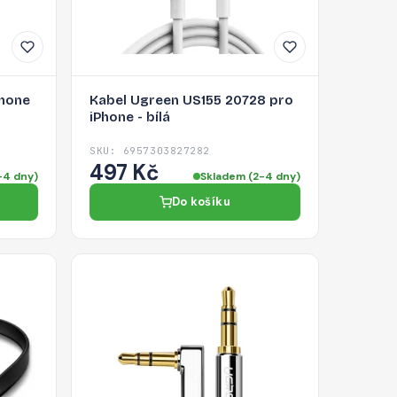
Phone
Kabel Ugreen US155 20728 pro
iPhone - bílá
SKU: 6957303827282
497 Kč
-4 dny)
Skladem (2-4 dny)
Do košíku