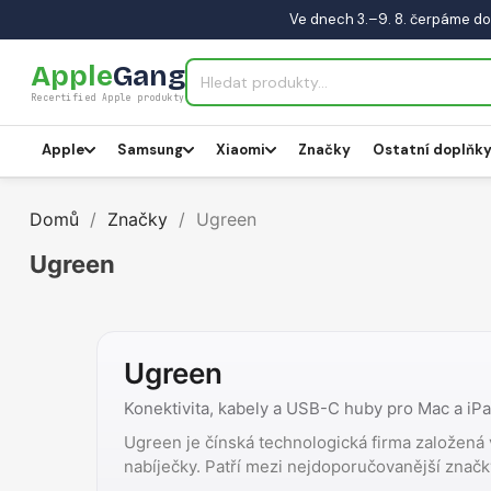
Ve dnech 3.–9. 8. čerpáme do
Apple
Gang
Recertified Apple produkty
Apple
Samsung
Xiaomi
Značky
Ostatní doplňk
Domů
Značky
Ugreen
Ugreen
Ugreen
Konektivita, kabely a USB-C huby pro Mac a i
Ugreen je čínská technologická firma založená 
nabíječky. Patří mezi nejdoporučovanější značk