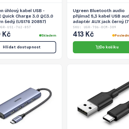
n úhlový kabel USB -
Ugreen Bluetooth audio
 Quick Charge 3.0 QC3.0
přijímač 5,3 kabel USB au
 m šedý (US176 20857)
adaptér AUX jack černý (
CM309)
UGR-US1-762-857
SKU: UGR-706-0CM-309
 Kč
413 Kč
Skladem
Poslední
Hlídat dostupnost
Do košíku