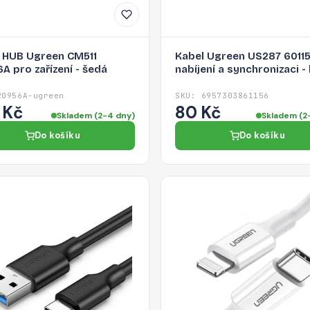
 HUB Ugreen CM511
Kabel Ugreen US287 60115
A pro zařízení - šedá
nabíjení a synchronizaci -
20956A-ugreen
SKU: 6957303861156
 Kč
80 Kč
Skladem (2-4 dny)
Skladem (2
Do košíku
Do košíku