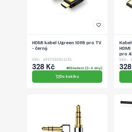
HDMI kabel Ugreen 10115 pro TV
Kabel
- černý
HDMI 
pro 4
SKU: 6957303811151
SKU: 
328 Kč
328
Skladem (2-4 dny)
Do košíku