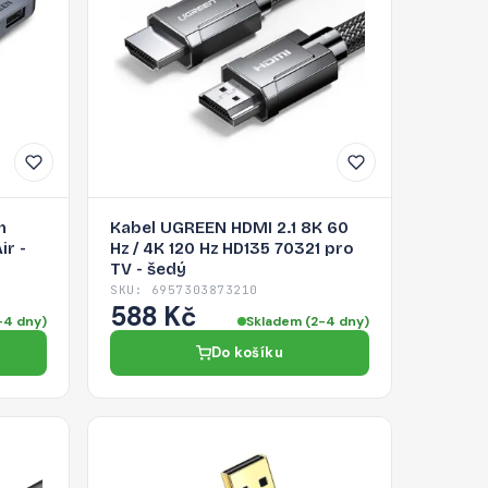
n
Kabel UGREEN HDMI 2.1 8K 60
r -
Hz / 4K 120 Hz HD135 70321 pro
TV - šedý
SKU: 6957303873210
588 Kč
-4 dny)
Skladem (2-4 dny)
Do košíku