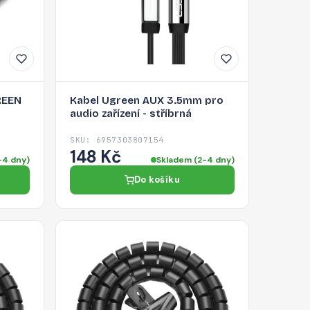
REEN
Kabel Ugreen AUX 3.5mm pro
audio zařízení - stříbrná
SKU: 6957303807154
148 Kč
-4 dny)
Skladem (2-4 dny)
Do košíku