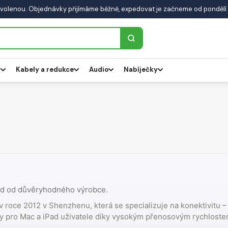
volenou. Objednávky přijímáme běžně, expedovat je začneme od pondělí 
y
Kabely a redukce
Audio
Nabíječky
Pad od důvěryhodného výrobce.
v roce 2012 v Shenzhenu, která se specializuje na konektivitu 
y pro Mac a iPad uživatele díky vysokým přenosovým rychlostem 