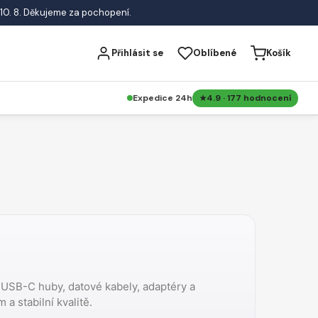
10. 8. Děkujeme za pochopení.
Přihlásit se
Oblíbené
Košík
Expedice 24h
4.9 · 177 hodnocení
– USB-C huby, datové kabely, adaptéry a
a stabilní kvalitě.