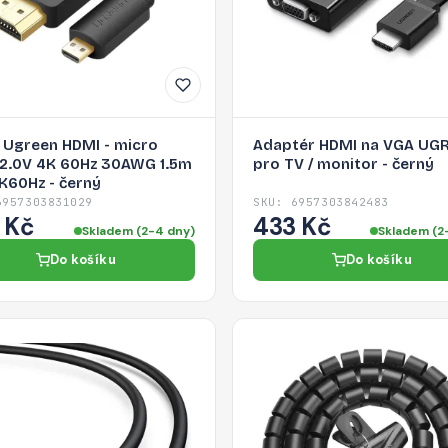
 Ugreen HDMI - micro
Adaptér HDMI na VGA UG
2.0V 4K 60Hz 30AWG 1.5m
pro TV / monitor - černý
K60Hz - černý
6957303831029
SKU: 6957303842483
 Kč
433 Kč
Skladem (2-4 dny)
Skladem (2
Do košíku
Do košíku