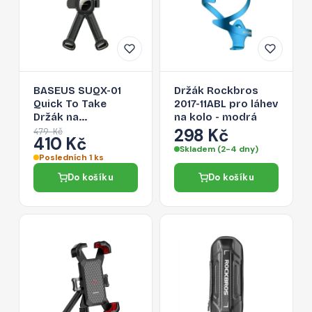
BASEUS SUQX-01
Držák Rockbros
Quick To Take
2017-11ABL pro láhev
Držák na
na kolo - modrá
kolo/motocykl pro
298 Kč
479 Kč
410 Kč
telefony 4,7-6,7",
Skladem (2-4 dny)
černý
Posledních 1 ks
Do košíku
Do košíku