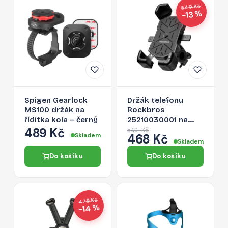
540 Kč
−13 %
Spigen Gearlock
Držák telefonu
MS100 držák na
Rockbros
řídítka kola – černý
25210030001 na
řídítka jízdního kola
489 Kč
540 Kč
Skladem
468 Kč
- černý
Skladem
Do košíku
Do košíku
479 Kč
−14 %