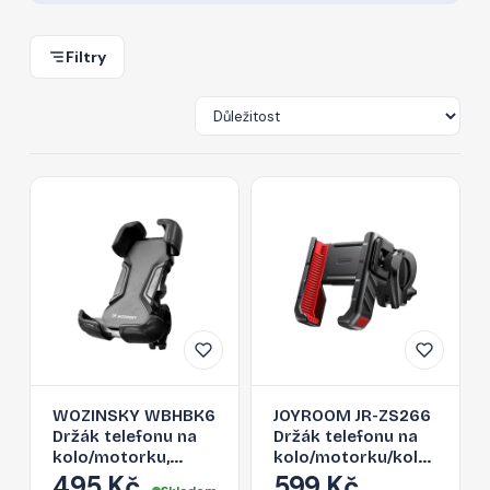
Filtry
WOZINSKY WBHBK6
JOYROOM JR-ZS266
Držák telefonu na
Držák telefonu na
kolo/motorku,
kolo/motorku/koloběžku,
černý
černo-červený
495 Kč
599 Kč