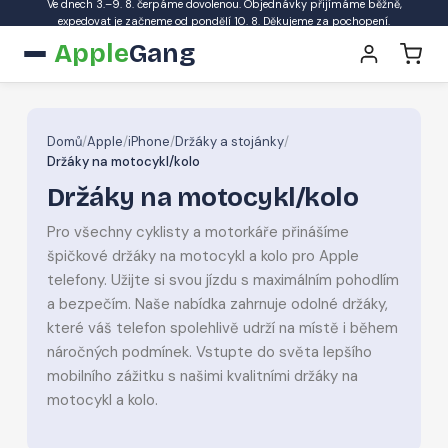
Ve dnech 3.–9. 8. čerpáme dovolenou. Objednávky přijímáme běžně,
expedovat je začneme od pondělí 10. 8. Děkujeme za pochopení.
Apple
Gang
Domů
/
Apple
/
iPhone
/
Držáky a stojánky
/
Držáky na motocykl/kolo
Držáky na motocykl/kolo
Pro všechny cyklisty a motorkáře přinášíme
špičkové držáky na motocykl a kolo pro Apple
telefony. Užijte si svou jízdu s maximálním pohodlím
a bezpečím. Naše nabídka zahrnuje odolné držáky,
které váš telefon spolehlivě udrží na místě i během
náročných podmínek. Vstupte do světa lepšího
mobilního zážitku s našimi kvalitními držáky na
motocykl a kolo.