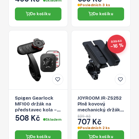
Skladem
Posledních 3 ks
Do košíku
Do košíku
839 Kč
−16 %
Spigen Gearlock
JOYROOM JR-ZS252
MF100 držák na
Plně kovový
představec kola –
mechanický držák
černý
telefonu na
508 Kč
839 Kč
Skladem
707 Kč
kolo/motorku,
černý
Posledních 2 ks
Do košíku
Do košíku