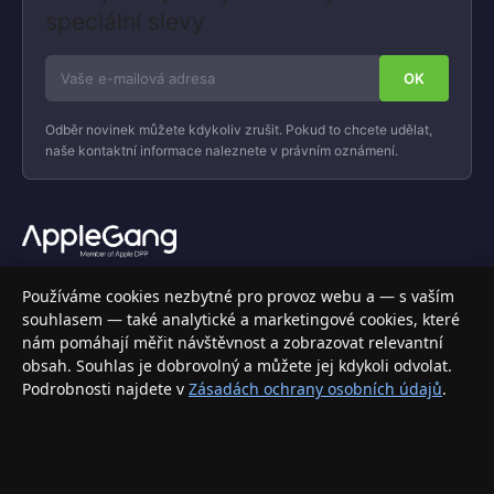
speciální slevy
Odběr novinek můžete kdykoliv zrušit. Pokud to chcete udělat,
naše kontaktní informace naleznete v právním oznámení.
Váš specializovaný obchod s Apple produkty, příslušenstvím a
Používáme cookies nezbytné pro provoz webu a — s vaším
elektronikou. Nakupujte bezpečně a s jistotou.
souhlasem — také analytické a marketingové cookies, které
nám pomáhají měřit návštěvnost a zobrazovat relevantní
INFORMACE
obsah. Souhlas je dobrovolný a můžete jej kdykoli odvolat.
Podrobnosti najdete v
Zásadách ochrany osobních údajů
.
Doprava a doručení
Způsoby platby
Obchodní podmínky
Ochrana osobních údajů