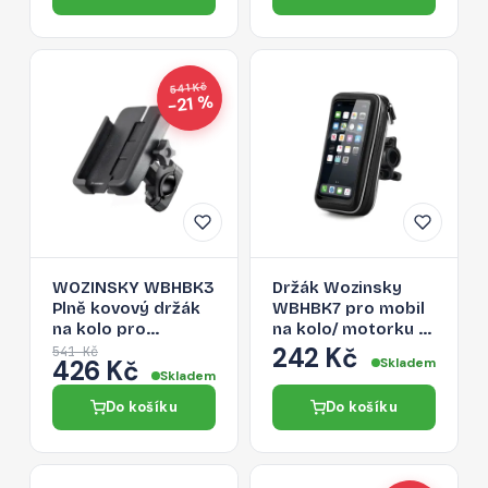
541 Kč
−21 %
WOZINSKY WBHBK3
Držák Wozinsky
Plně kovový držák
WBHBK7 pro mobil
na kolo pro
na kolo/ motorku -
telefony 4,7-6,8",
černý
242 Kč
541 Kč
426 Kč
Skladem
černý
Skladem
Do košíku
Do košíku