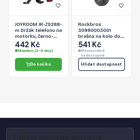
JOYROOM JR-ZS288-
Rockbros
m Držák telefonu na
30990003001
motorku, černo-
brašna na kolo do
červený
držáku na láhev -
442 Kč
541 Kč
černá
Skladem (2-4 dny)
Momentálně
nedostupné
Do košíku
Hlídat dostupnost
Získejte nejnovější novinky a