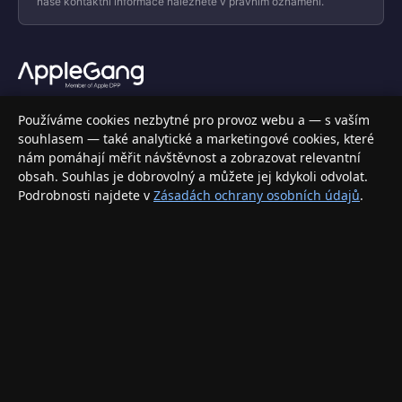
naše kontaktní informace naleznete v právním oznámení.
Váš specializovaný obchod s Apple produkty, příslušenstvím a
Používáme cookies nezbytné pro provoz webu a — s vaším
elektronikou. Nakupujte bezpečně a s jistotou.
souhlasem — také analytické a marketingové cookies, které
nám pomáhají měřit návštěvnost a zobrazovat relevantní
INFORMACE
obsah. Souhlas je dobrovolný a můžete jej kdykoli odvolat.
Podrobnosti najdete v
Zásadách ochrany osobních údajů
.
Doprava a doručení
Způsoby platby
Obchodní podmínky
Ochrana osobních údajů
Vrácení zboží a reklamace
KONTAKT
eshop@applegang.cz