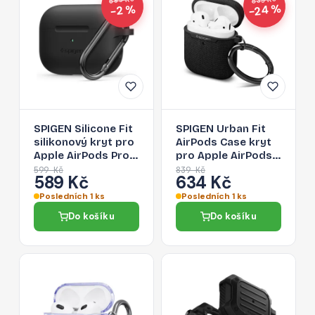
−24 %
−2 %
SPIGEN Silicone Fit
SPIGEN Urban Fit
silikonový kryt pro
AirPods Case kryt
Apple AirPods Pro
pro Apple AirPods
1/2, černý
1/2, černý
599 Kč
839 Kč
589 Kč
634 Kč
Posledních 1 ks
Posledních 1 ks
Do košíku
Do košíku