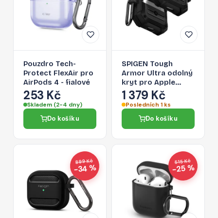
Pouzdro Tech-
SPIGEN Tough
Protect FlexAir pro
Armor Ultra odolný
AirPods 4 - fialové
kryt pro Apple
AirPods 3 (2021),
253 Kč
1 379 Kč
černý
Skladem (2-4 dny)
Posledních 1 ks
Do košíku
Do košíku
899 Kč
515 Kč
−34 %
−25 %