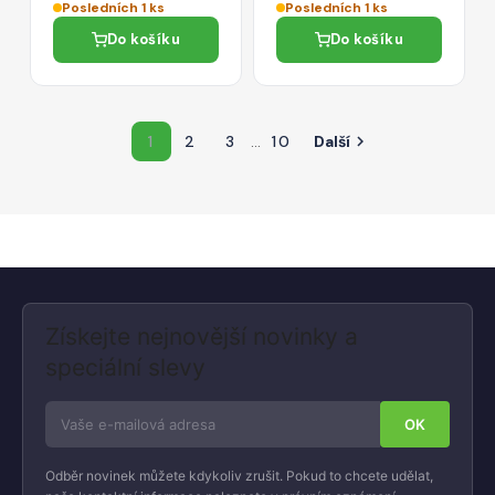
Posledních 1 ks
Posledních 1 ks
Do košíku
Do košíku
1
2
3
…
10
Další

Získejte nejnovější novinky a
speciální slevy
Odběr novinek můžete kdykoliv zrušit. Pokud to chcete udělat,