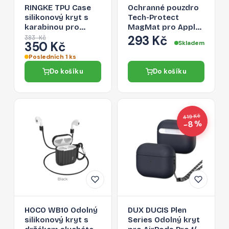
RINGKE TPU Case
Ochranné pouzdro
silikonový kryt s
Tech-Protect
karabinou pro
MagMat pro Apple
Apple AirPods 1/2,
AirPods 4 – matná
293 Kč
383 Kč
350 Kč
Skladem
bílý
černá
Posledních 1 ks
Do košíku
Do košíku
419 Kč
−8 %
HOCO WB10 Odolný
DUX DUCIS Plen
silikonový kryt s
Series Odolný kryt