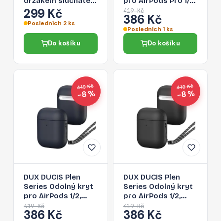
držákem sluchátek
pro AirPods Pro 1/2,
pro AirPods 1/2,
tmavě modrý
299 Kč
419 Kč
386 Kč
černý
Posledních 2 ks
Posledních 1 ks
Do košíku
Do košíku
419 Kč
419 Kč
−8 %
−8 %
DUX DUCIS Plen
DUX DUCIS Plen
Series Odolný kryt
Series Odolný kryt
pro AirPods 1/2,
pro AirPods 1/2,
tmavě modrý
černý
419 Kč
419 Kč
386 Kč
386 Kč