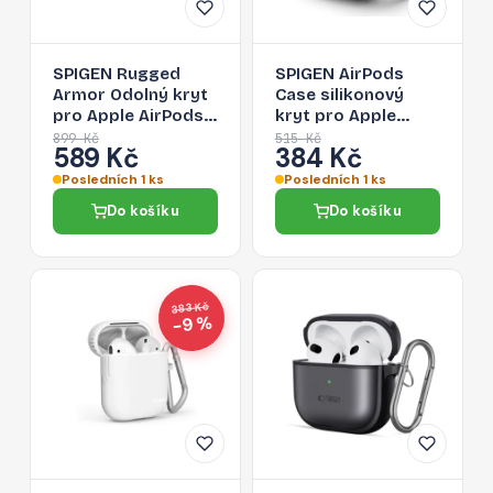
SPIGEN Rugged
SPIGEN AirPods
Armor Odolný kryt
Case silikonový
pro Apple AirPods
kryt pro Apple
3 (2021), černý
AirPods 1/2, černý
899 Kč
515 Kč
589 Kč
384 Kč
Posledních 1 ks
Posledních 1 ks
Do košíku
Do košíku
383 Kč
−9 %