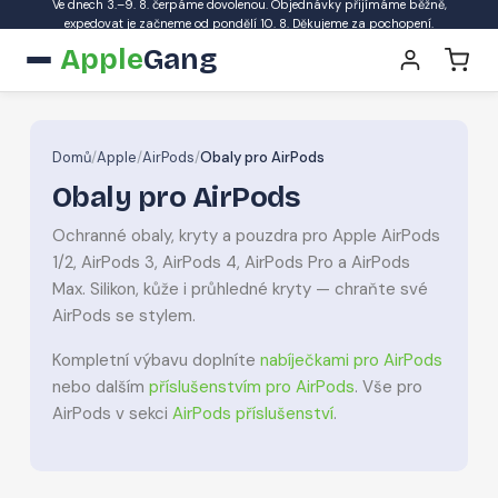
Ve dnech 3.–9. 8. čerpáme dovolenou. Objednávky přijímáme běžně,
expedovat je začneme od pondělí 10. 8. Děkujeme za pochopení.
Apple
Gang
Domů
/
Apple
/
AirPods
/
Obaly pro AirPods
Obaly pro AirPods
Ochranné obaly, kryty a pouzdra pro Apple AirPods
1/2, AirPods 3, AirPods 4, AirPods Pro a AirPods
Max. Silikon, kůže i průhledné kryty — chraňte své
AirPods se stylem.
Kompletní výbavu doplníte
nabíječkami pro AirPods
nebo dalším
příslušenstvím pro AirPods
. Vše pro
AirPods v sekci
AirPods příslušenství
.