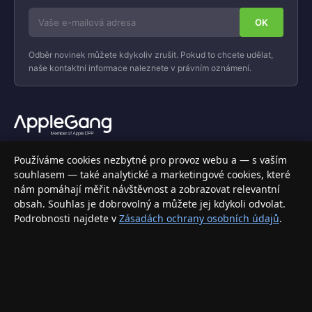
Odběr novinek můžete kdykoliv zrušit. Pokud to chcete udělat,
naše kontaktní informace naleznete v právním oznámení.
Váš specializovaný obchod s Apple produkty, příslušenstvím a
Používáme cookies nezbytné pro provoz webu a — s vaším
elektronikou. Nakupujte bezpečně a s jistotou.
souhlasem — také analytické a marketingové cookies, které
nám pomáhají měřit návštěvnost a zobrazovat relevantní
INFORMACE
obsah. Souhlas je dobrovolný a můžete jej kdykoli odvolat.
Podrobnosti najdete v
Zásadách ochrany osobních údajů
.
Doprava a doručení
Způsoby platby
Obchodní podmínky
Ochrana osobních údajů
Vrácení zboží a reklamace