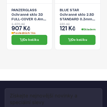
PANZERGLASS
BLUE STAR
Ochranné sklo 3D
Ochranné sklo 2.5D
FULL-COVER 0.4mm
STANDARD 0.3mm
pro iPhone XS
pro iPhone XS
1 079 Kč
239 Kč
907 Kč
121 Kč
Max/11 Pro Max
Max/11 Pro Max, čiré
Skladem
Posledních 1 ks
Do košíku
Do košíku
Získejte nejnovější novinky a
speciální slevy