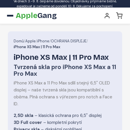
Ve dnech 3.–9. 8. čerpáme dovolenou. Objednávky přijímáme běžně,
expedovat je začneme od pondělí 10. 8. Děkujeme za pochopení.
Apple
Gang
Domů
/
Apple
/
iPhone
/
OCHRANA DISPLEJE
/
iPhone XS Max | 11 Pro Max
iPhone XS Max | 11 Pro Max
Tvrzená skla pro iPhone XS Max a 11
Pro Max
iPhone XS Max a 11 Pro Max sdílí stejný 6,5" OLED
displej – naše tvrzená skla jsou kompatibilní s
oběma. Plná ochrana s výřezem pro notch a Face
ID.
2,5D skla
– klasická ochrana pro 6,5" displej
3D Full cover
– kompletní pokrytí
Privacy skla
– diskrétní prohlížení