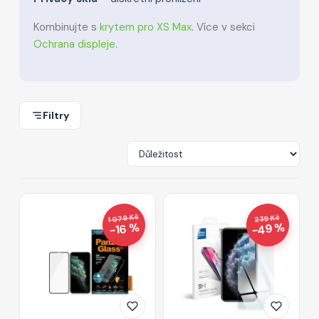
Kombinujte s
krytem pro XS Max
. Více v sekci
Ochrana displeje
.
Filtry
1 079 Kč
239 Kč
−49 %
−16 %