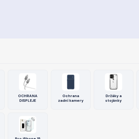
OCHRANA
Ochrana
Držáky a
DISPLEJE
zadní kamery
stojánky
Pro iPhone 15