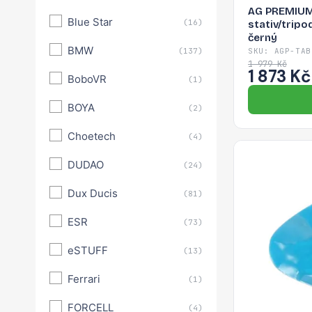
AG PREMIUM
Blue Star
(16)
stativ/tripod
černý
BMW
(137)
SKU: AGP-TAB
1 979 Kč
1 873 Kč
BoboVR
(1)
BOYA
(2)
Choetech
(4)
DUDAO
(24)
Dux Ducis
(81)
ESR
(73)
eSTUFF
(13)
Ferrari
(1)
FORCELL
(4)