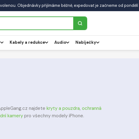
volenou. Objednávky přijímáme běžně, expedovat je začneme od pondělí 
y
Kabely a redukce
Audio
Nabíječky
a AppleGang.cz najdete
kryty a pouzdra
,
ochranná
dní kamery
pro všechny modely iPhone.