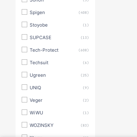
Spigen
(408)
Stoyobe
(1)
SUPCASE
(13)
Tech-Protect
(608)
Techsuit
(6)
Ugreen
(25)
UNIQ
(9)
Veger
(2)
WiWU
(1)
WOZINSKY
(83)