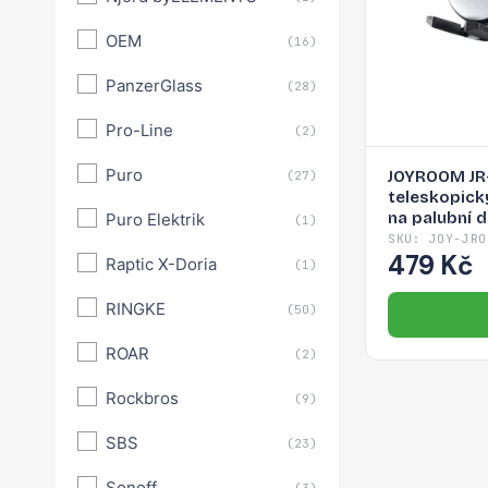
OEM
(16)
PanzerGlass
(28)
Pro-Line
(2)
Puro
JOYROOM JR
(27)
teleskopic
na palubní d
Puro Elektrik
(1)
SKU: JOY-JRO
479 Kč
Raptic X-Doria
(1)
RINGKE
(50)
ROAR
(2)
Rockbros
(9)
SBS
(23)
Sonoff
(3)