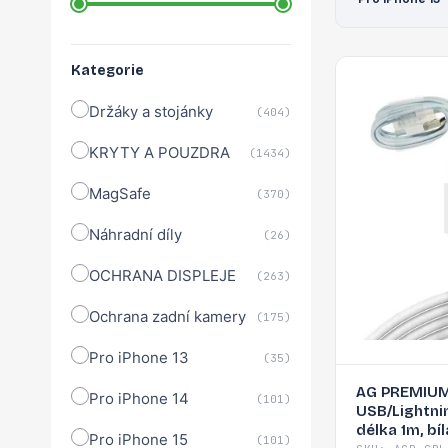
Kategorie
Držáky a stojánky
(404)
KRYTY A POUZDRA
(1434)
MagSafe
(370)
Náhradní díly
(26)
OCHRANA DISPLEJE
(263)
Ochrana zadní kamery
(175)
Pro iPhone 13
(35)
AG PREMIUM
Pro iPhone 14
(101)
USB/Lightnin
délka 1m, bíl
Pro iPhone 15
(101)