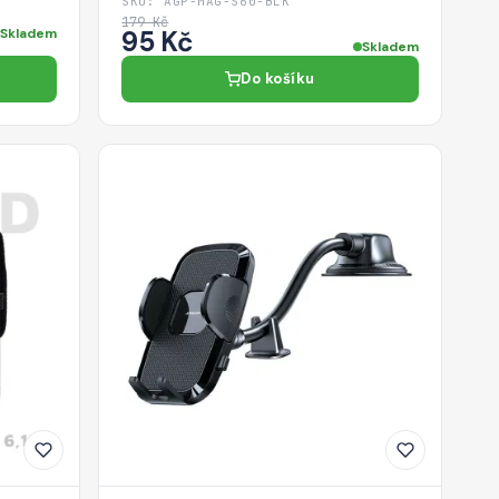
SKU: AGP-MAG-S60-BLK
179 Kč
Skladem
95 Kč
Skladem
Do košíku