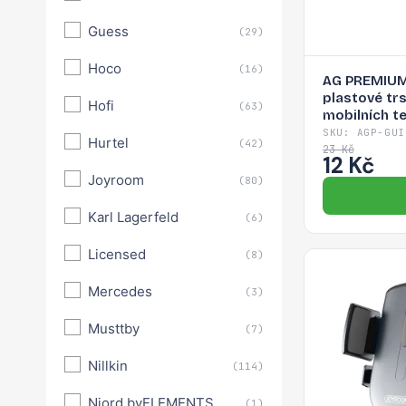
Guess
(29)
Hoco
(16)
AG PREMIUM 
plastové trs
Hofi
(63)
mobilních te
barvy
SKU: AGP-GUI
Hurtel
(42)
23 Kč
12 Kč
Joyroom
(80)
Karl Lagerfeld
(6)
Licensed
(8)
Mercedes
(3)
Musttby
(7)
Nillkin
(114)
Njord byELEMENTS
(1)