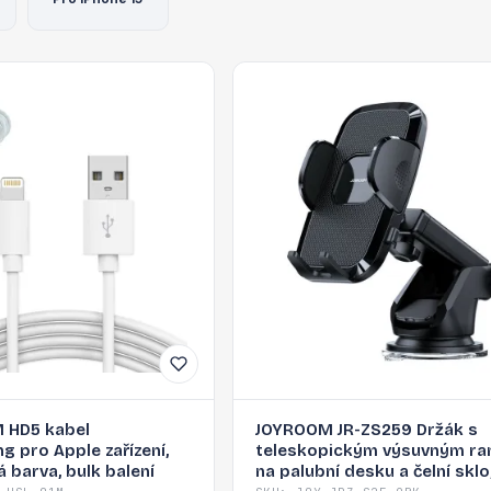
 HD5 kabel
JOYROOM JR-ZS259 Držák s
g pro Apple zařízení,
teleskopickým výsuvným r
á barva, bulk balení
na palubní desku a čelní sklo