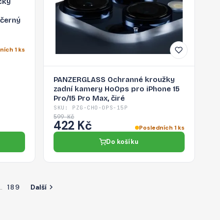
cký
 černý
ních 1 ks
PANZERGLASS Ochranné kroužky
zadní kamery HoOps pro iPhone 15
Pro/15 Pro Max, čiré
SKU: PZG-CHO-OPS-15P
599 Kč
422 Kč
Posledních 1 ks
Do košíku
…
189
Další
