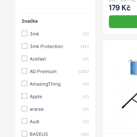
SKU: AGP-CBL
179 Kč
Značka
3mk
(3)
3mk Protection
(51)
Acefast
(7)
AG Premium
(132)
AmazingThing
(9)
Apple
(1)
araree
(2)
Audi
(2)
BASEUS
(22)