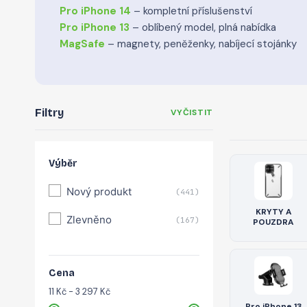
Pro iPhone 14
– kompletní příslušenství
Pro iPhone 13
– oblíbený model, plná nabídka
MagSafe
– magnety, peněženky, nabíjecí stojánky
Filtry
VYČISTIT
Výběr
Nový produkt
(441)
KRYTY A
Zlevněno
(167)
POUZDRA
Cena
11 Kč - 3 297 Kč
Pro iPhone 13