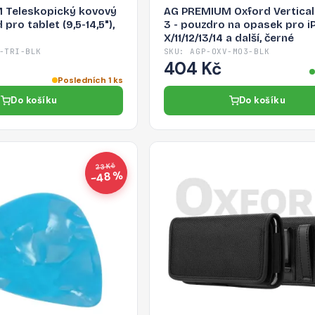
 Teleskopický kovový
AG PREMIUM Oxford Vertical
 pro tablet (9,5-14,5"),
3 - pouzdro na opasek pro i
X/11/12/13/14 a další, černé
-TRI-BLK
SKU: AGP-OXV-MO3-BLK
404 Kč
Posledních 1 ks
Do košíku
Do košíku
23 Kč
−48 %