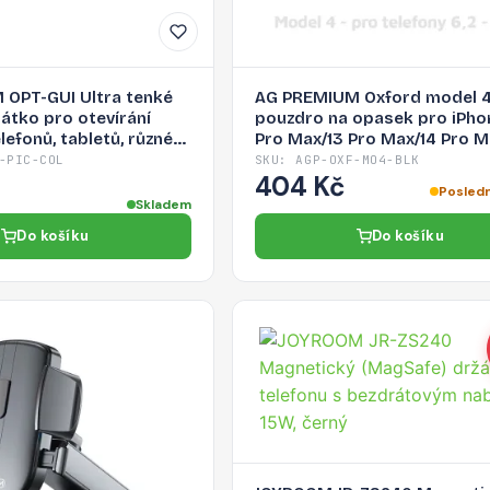
OPT-GUI Ultra tenké
AG PREMIUM Oxford model 4
átko pro otevírání
pouzdro na opasek pro iPho
lefonů, tabletů, různé
Pro Max/13 Pro Max/14 Pro M
další, černé
-PIC-COL
SKU: AGP-OXF-MO4-BLK
404 Kč
Posledn
Skladem
Do košíku
Do košíku