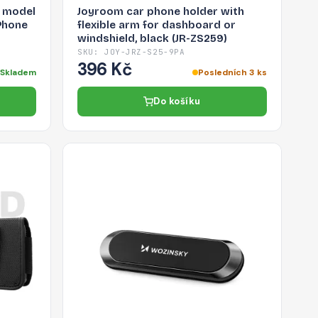
 model
Joyroom car phone holder with
Phone
flexible arm for dashboard or
windshield, black (JR-ZS259)
SKU: JOY-JRZ-S25-9PA
396 Kč
Skladem
Posledních 3 ks
Do košíku