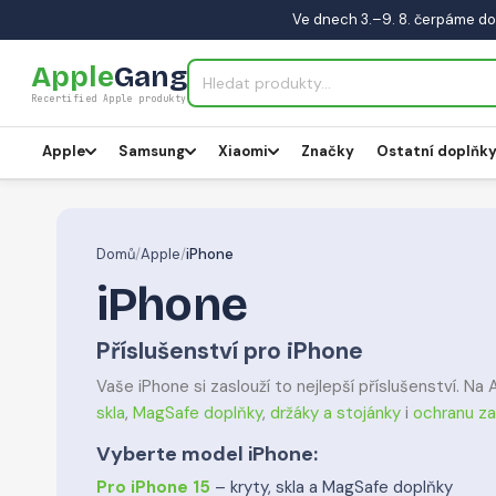
Ve dnech 3.–9. 8. čerpáme do
Apple
Gang
Recertified Apple produkty
Apple
Samsung
Xiaomi
Značky
Ostatní doplňk
Domů
/
Apple
/
iPhone
iPhone
Příslušenství pro iPhone
Vaše iPhone si zaslouží to nejlepší příslušenství. N
skla
,
MagSafe doplňky
,
držáky a stojánky
i
ochranu za
Vyberte model iPhone:
Pro iPhone 15
– kryty, skla a MagSafe doplňky