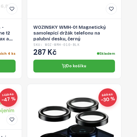
 -
WOZINSKY WMH-01 Magnetický
ne 12
samolepící držák telefonu na
ax a
palubní desku, černý
SKU: WOZ-WMH-010-BLK
287 Kč
ích 4 ks
Skladem
Do košíku
1 139 Kč
599 Kč
−47 %
−30 %