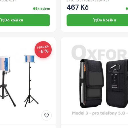
-USL-01M
SKU: JOY-JRZ-S25-9BK
467 Kč
Skladem
Do košíku
Do košíku
1 979 Kč
−5 %