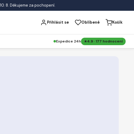
10. 8. Děkujeme za pochopení.
Přihlásit se
Oblíbené
Košík
Expedice 24h
4.9 · 177 hodnocení