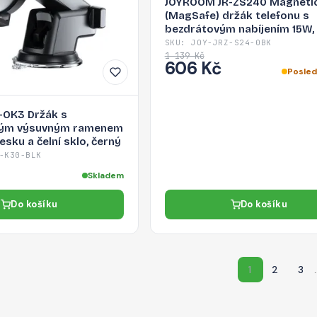
JOYROOM JR-ZS240 Magneti
(MagSafe) držák telefonu s
bezdrátovým nabíjením 15W,
SKU: JOY-JRZ-S24-0BK
1 139 Kč
606 Kč
Posled
-OK3 Držák s
kým výsuvným ramenem
esku a čelní sklo, černý
-K30-BLK
Skladem
Do košíku
Do košíku
1
2
3