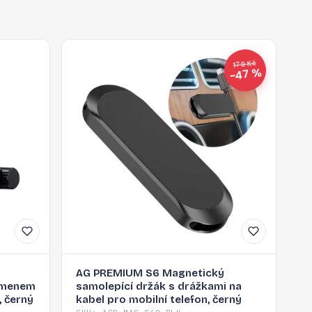
179 Kč
−47 %
AG PREMIUM S6 Magnetický
amenem
samolepící držák s drážkami na
, černý
kabel pro mobilní telefon, černý