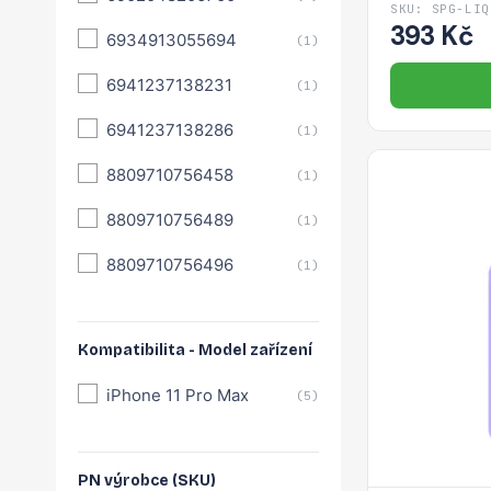
SKU: SPG-LIQ
393 Kč
6934913055694
(1)
6941237138231
(1)
6941237138286
(1)
8809710756458
(1)
8809710756489
(1)
8809710756496
(1)
Kompatibilita - Model zařízení
iPhone 11 Pro Max
(5)
PN výrobce (SKU)