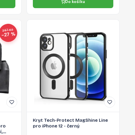
Do košíku
257 Kč
−27 %
Kryt Tech-Protect MagShine Line
pro
pro iPhone 12 - černý
í,