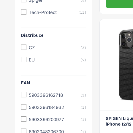
Spigen
(5)
Tech-Protect
(11)
Distribuce
CZ
(3)
EU
(9)
EAN
5903396162718
(1)
5903396184932
(1)
SPIGEN Liqui
5903396200977
(1)
iPhone 12/12
6902048206700
(1)