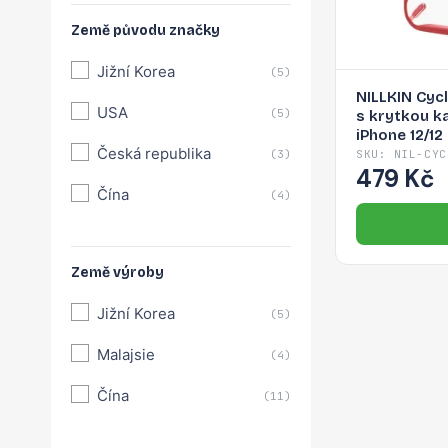
Země původu značky
Jižní Korea
(5)
NILLKIN Cyc
USA
(5)
s krytkou k
iPhone 12/12
Česká republika
(3)
SKU: NIL-CYC
479 Kč
Čína
(4)
Země výroby
Jižní Korea
(5)
Malajsie
(4)
Čína
(11)