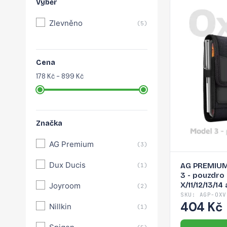
Výběr
Zlevněno
(5)
Cena
178 Kč - 899 Kč
Značka
AG Premium
(3)
Dux Ducis
AG PREMIUM 
(1)
3 - pouzdro
X/11/12/13/14
Joyroom
(2)
SKU: AGP-OXV
404 Kč
Nillkin
(1)