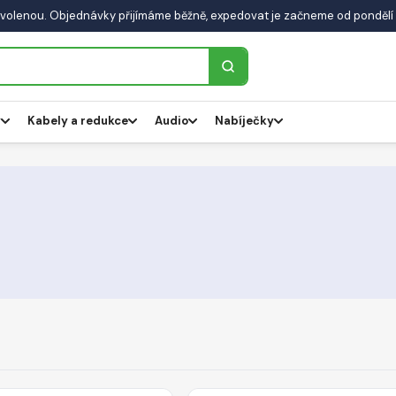
volenou. Objednávky přijímáme běžně, expedovat je začneme od pondělí 
y
Kabely a redukce
Audio
Nabíječky