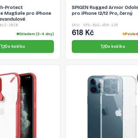
h-Protect
SPIGEN Rugged Armor Odoln
e MagSafe pro iPhone
pro iPhone 12/12 Pro, černý
 levandulové
812-UNIW
SKU: SPG-RUG-ARM-12P
618 Kč
Skladem (2-4 dny)
Posled
Do košíku
Do košíku