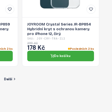
BP859
JOYROOM Crystal Series JR-BP854
amery
Hybridní kryt s ochranou kamery
pro iPhone 12, čirý
SKU: JOY-CRY-TRA-I12
299 Kč
178 Kč
ních 2 ks
Posledních 2 ks
Do košíku
Další
