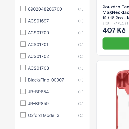
Pouzdro Tec
6902048206700
(1)
MagNecklac
12 / 12 Pro -
ACS01697
(1)
SKU: NAP_181
407 Kč
ACS01700
(1)
ACS01701
(1)
ACS01702
(1)
ACS01703
(1)
Black/Fino-00007
(1)
JR-BP854
(1)
JR-BP859
(1)
Oxford Model 3
(1)