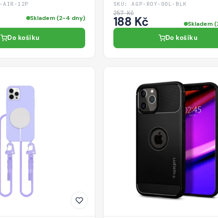
černé
-AIR-12P
SKU: AGP-ROY-00L-BLK
257 Kč
Skladem (2-4 dny)
188 Kč
Skladem (
Do košíku
Do košíku