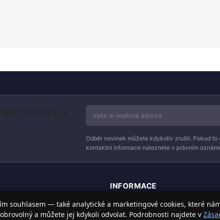
ější novinky a
Odběr novinek můžete kdykoliv zrušit. Pokud to 
kontaktní informace naleznete v právním oznáme
INFORMACE
Doprava a doručení
ím souhlasem — také analytické a marketingové cookies, které ná
elektronikou. Nakupujte
obrovolný a můžete jej kdykoli odvolat. Podrobnosti najdete v
Zása
Způsoby platby