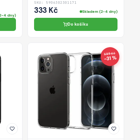
SKU: 5906302301171
333 Kč
Skladem (2-4 dny)
2-4 dny)
Do košíku
599 Kč
−31 %