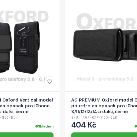
Oxford Vertical model
AG PREMIUM Oxford model 3
 na opasek pro iPhone
pouzdro na opasek pro iPho
 a další, černé
X/11/12/13/14 a další, černé
-MO3-BLK
SKU: AGP-OXF-MO3-BLK
404 Kč
Skladem