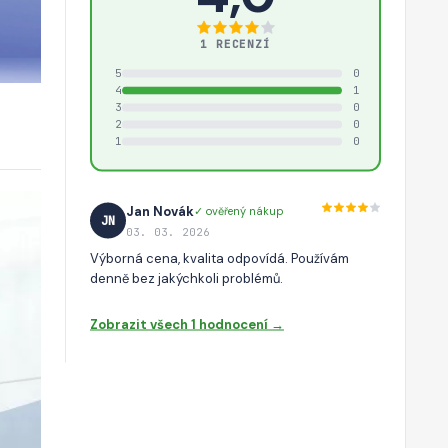
1 RECENZÍ
5
0
4
1
3
0
2
0
1
0
Jan Novák
✓ ověřený nákup
JN
03. 03. 2026
Výborná cena, kvalita odpovídá. Používám
denně bez jakýchkoli problémů.
Zobrazit všech 1 hodnocení →