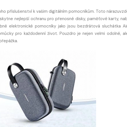
oho příslušenství k vašim digitálním pomocníkům. Toto nárazuvzd
kytne nejlepší ochranu pro přenosné disky, paměťové karty, nab
bné elektronické pomocníky jako jsou bezdrátová sluchátka Ai
můcky pro každodenní život. Pouzdro je nejen velmi odolné, al
 přepážka.