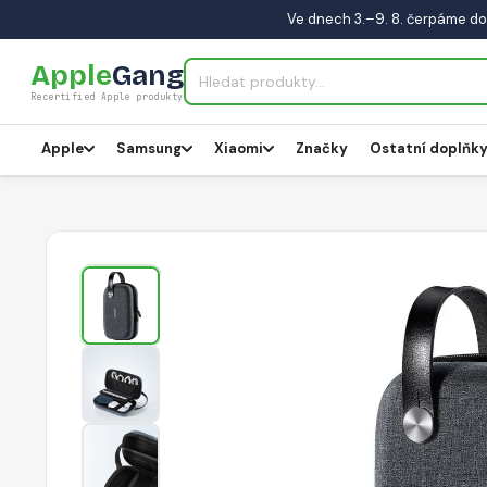
Ve dnech 3.–9. 8. čerpáme do
Apple
Gang
Recertified Apple produkty
Apple
Samsung
Xiaomi
Značky
Ostatní doplňk