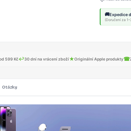
🚚
Expedice d
(Doručení za 1–2
↩
★
☎
od 599 Kč
30 dní na vrácení zboží
Originální Apple produkty
Otázky