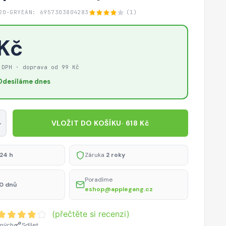
20-GRY
EAN: 6957303804283
(1)
 Kč
 DPH · doprava od 99 Kč
Odesíláme dnes
+
VLOŽIT DO KOŠÍKU
· 618 Kč
24 h
Záruka
2 roky
Poradíme
0 dnů
eshop@applegang.cz
(přečtěte si recenzi)
ených
Sdílet