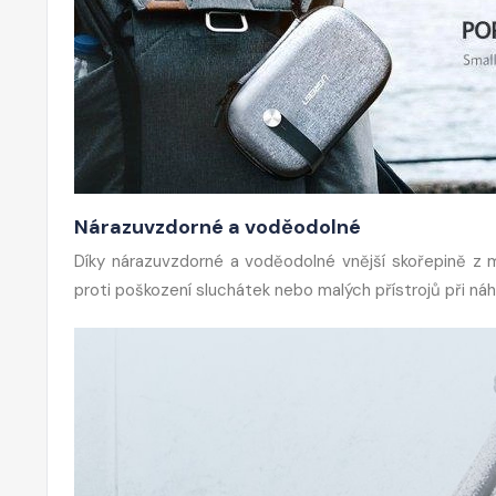
Nárazuvzdorné a voděodolné
Díky nárazuvzdorné a voděodolné vnější skořepině z m
proti poškození sluchátek nebo malých přístrojů při 