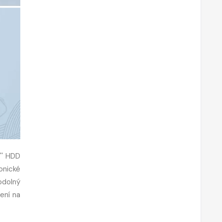
'' HDD
onické
odolný
ení na