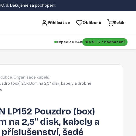
10. 8. Děkujeme za pochopení.
Přihlásit se
Oblíbené
Košík
Expedice 24h
4.9 · 177 hodnocení
edukce
Organizace kabelů
/
/
zdro (box) 20x13cm na 2,5" disk, kabely a drobné
dé
 LP152 Pouzdro (box)
 na 2,5" disk, kabely a
příslušenství, šedé