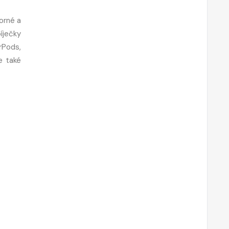
orné a
íječky
rPods,
e také