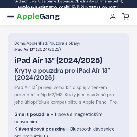
Ve dnech 3.–9. 8. čerpáme dovolenou. Objednávky přijímáme běžně,
expedovat je začneme od pondělí 10. 8. Děkujeme za pochopení.
Apple
Gang
Domů
/
Apple
/
iPad
/
Pouzdra a obaly
/
iPad Air 13′′ (2024/2025)
iPad Air 13′′ (2024/2025)
Kryty a pouzdra pro iPad Air 13"
(2024/2025)
iPad Air 13" přinesl větší 13″ displej v tenkém
provedení a čip M2/M3. Kryty jsou navržené pro
jeho úhlopříčku a kompatibilitu s Apple Pencil Pro.
Smart pouzdra
– flipová s magnetickým
uchycením
Klávesnicová pouzdra
– Bluetooth klávesnice
pro produktivitu