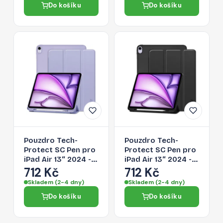
Do košíku
Do košíku
(2024/2025/2026) -
black
černá
Pouzdro Tech-
Pouzdro Tech-
Protect SC Pen pro
Protect SC Pen pro
iPad Air 13“ 2024 -
iPad Air 13“ 2024 -
fialové
černé
712 Kč
712 Kč
Skladem (2-4 dny)
Skladem (2-4 dny)
Do košíku
Do košíku