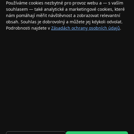
Váš specializovaný obchod s Apple produkty, příslušenstvím a
Používáme cookies nezbytné pro provoz webu a — s vaším
elektronikou. Nakupujte bezpečně a s jistotou.
souhlasem — také analytické a marketingové cookies, které
nám pomáhají měřit návštěvnost a zobrazovat relevantní
INFORMACE
obsah. Souhlas je dobrovolný a můžete jej kdykoli odvolat.
Podrobnosti najdete v
Zásadách ochrany osobních údajů
.
Doprava a doručení
Způsoby platby
Obchodní podmínky
Ochrana osobních údajů
Vrácení zboží a reklamace
KONTAKT
eshop@applegang.cz
Po–Pá: 9:00–18:00
Napište nám
© 2026 AppleGang.cz – Všechna práva vyhrazena