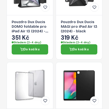
Pouzdro Dux Ducis
Pouzdro Dux Ducis
DOMO foldable pro
MAGI pro iPad Air 13
iPad Air 13 (2024) -
(2024) - black
černé
351 Kč
319 Kč
Skladem (2-4 dny)
Skladem (2-4 dny)
Do košíku
Do košíku