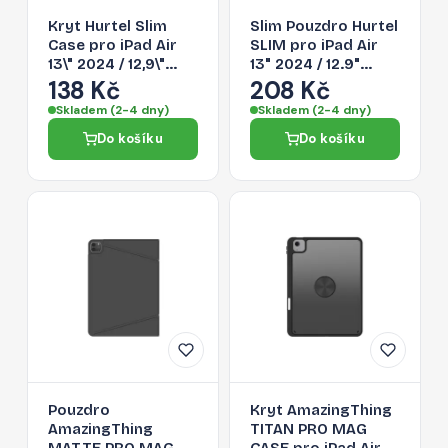
Kryt Hurtel Slim
Slim Pouzdro Hurtel
Case pro iPad Air
SLIM pro iPad Air
13\" 2024 / 12,9\"
13" 2024 / 12.9"
2022 -
2022 - black
138 Kč
208 Kč
transparentní
Skladem (2-4 dny)
Skladem (2-4 dny)
Do košíku
Do košíku
Pouzdro
Kryt AmazingThing
AmazingThing
TITAN PRO MAG