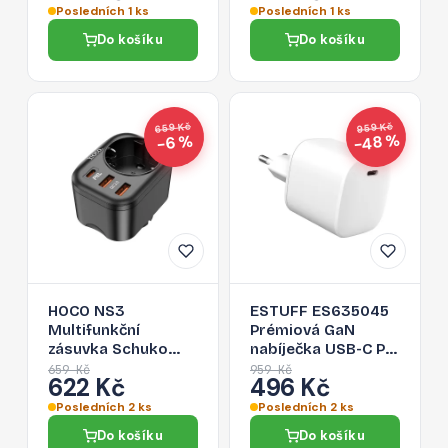
Posledních 1 ks
Posledních 1 ks
Do košíku
Do košíku
659 Kč
959 Kč
−48 %
−6 %
HOCO NS3
ESTUFF ES635045
Multifunkční
Prémiová GaN
zásuvka Schuko
nabíječka USB-C PD
230V s 2x USB a
45W, bílá
659 Kč
959 Kč
622 Kč
496 Kč
USB-C PD, černá
Posledních 2 ks
Posledních 2 ks
Do košíku
Do košíku