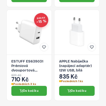
839 Kč
−15 %
ESTUFF ES635031
APPLE Nabíječka
Prémiová
(napájecí adaptér)
dvouportová
12W USB, bílá
nabíječka USB a
835 Kč
839 Kč
710 Kč
USB-C PD 32W, bílá
Posledních 1 ks
Posledních 3 ks
Do košíku
Do košíku