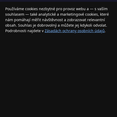
Váš specializovaný obchod s Apple produkty, příslušenstvím a
Používáme cookies nezbytné pro provoz webu a — s vaším
elektronikou. Nakupujte bezpečně a s jistotou.
souhlasem — také analytické a marketingové cookies, které
nám pomáhají měřit návštěvnost a zobrazovat relevantní
INFORMACE
obsah. Souhlas je dobrovolný a můžete jej kdykoli odvolat.
Podrobnosti najdete v
Zásadách ochrany osobních údajů
.
Doprava a doručení
Způsoby platby
Obchodní podmínky
Ochrana osobních údajů
Vrácení zboží a reklamace
KONTAKT
eshop@applegang.cz
Po–Pá: 9:00–18:00
Napište nám