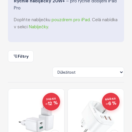
Rychlé nabíječky 20W+
– pro rychlé dobíjení iPad
Pro
Doplňte nabíječku
pouzdrem pro iPad
. Celá nabídka
v sekci
Nabíječky
.
Filtry
659 Kč
719 Kč
−12 %
−6 %