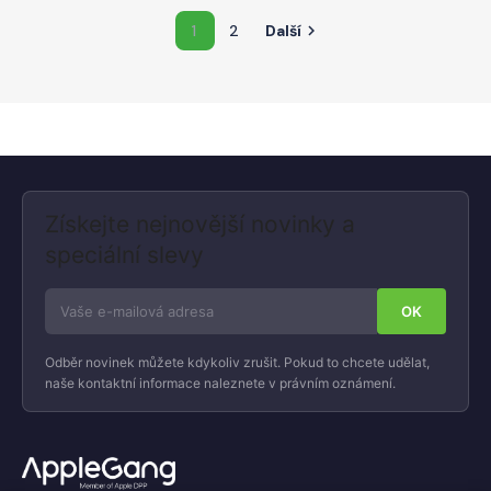
1
2
Další

Získejte nejnovější novinky a
speciální slevy
Odběr novinek můžete kdykoliv zrušit. Pokud to chcete udělat,
naše kontaktní informace naleznete v právním oznámení.