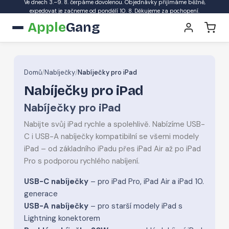
Ve dnech 3.–9. 8. čerpáme dovolenou. Objednávky přijímáme běžně,
expedovat je začneme od pondělí 10. 8. Děkujeme za pochopení.
Apple
Gang
Domů
/
Nabíječky
/
Nabíječky pro iPad
Nabíječky pro iPad
Nabíječky pro iPad
Nabijte svůj iPad rychle a spolehlivě. Nabízíme USB-
C i USB-A nabíječky kompatibilní se všemi modely
iPad – od základního iPadu přes iPad Air až po iPad
Pro s podporou rychlého nabíjení.
USB-C nabíječky
– pro iPad Pro, iPad Air a iPad 10.
generace
USB-A nabíječky
– pro starší modely iPad s
Lightning konektorem