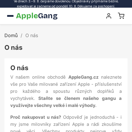
Ve dnech 3.–9. 8. čerpáme dovolenou. Objednávky přijímáme běžně,
expedovat je začneme od pondělí 10. 8. Děkujeme za pochopení.
Apple
Gang
Domů
O nás
O nás
O nás
V našem online obchodě
AppleGang.cz
naleznete
vše pro Vaše milované zařízení Apple - příslušenství
pro každého a spoustu různých doplňků a
vychytávek.
Staňte se členem našeho gangu a
využívejte všechny velké i malé výhody.
Proč nakupovat u nás?
Odpověď je jednoduchá - i
my jsme milovníky zařízení Apple a rádi zkoušíme
nové věci. Všechny produkty nejprve vždy