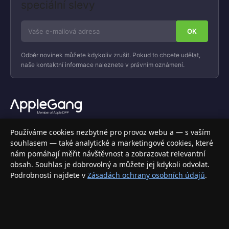
speciální slevy
Odběr novinek můžete kdykoliv zrušit. Pokud to chcete udělat,
naše kontaktní informace naleznete v právním oznámení.
Váš specializovaný obchod s Apple produkty, příslušenstvím a
Používáme cookies nezbytné pro provoz webu a — s vaším
elektronikou. Nakupujte bezpečně a s jistotou.
souhlasem — také analytické a marketingové cookies, které
nám pomáhají měřit návštěvnost a zobrazovat relevantní
INFORMACE
obsah. Souhlas je dobrovolný a můžete jej kdykoli odvolat.
Podrobnosti najdete v
Zásadách ochrany osobních údajů
.
Doprava a doručení
Způsoby platby
Obchodní podmínky
Ochrana osobních údajů