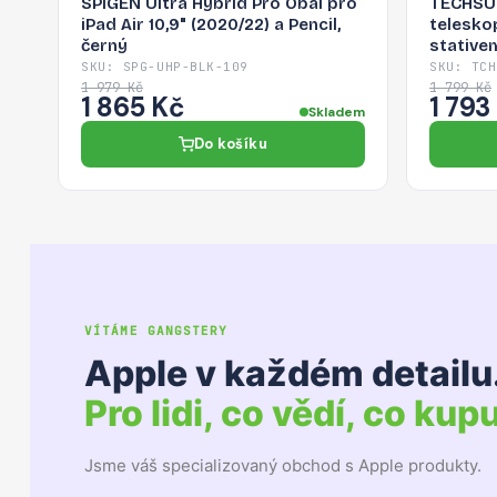
SPIGEN Ultra Hybrid Pro Obal pro
TECHSUI
iPad Air 10,9" (2020/22) a Pencil,
telesko
černý
stativem
černá
SKU: SPG-UHP-BLK-109
SKU: TCH
1 979 Kč
1 799 Kč
1 865 Kč
1 793
Skladem
Do košíku
VÍTÁME GANGSTERY
Apple v každém detailu
Pro lidi, co vědí, co kupu
Jsme váš specializovaný obchod s Apple produkty.