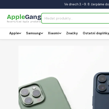
Ve dnech 3.–9. 8. čerpáme do
Apple
Gang
Recertified Apple produkty
Apple
Samsung
Xiaomi
Značky
Ostatní doplňk