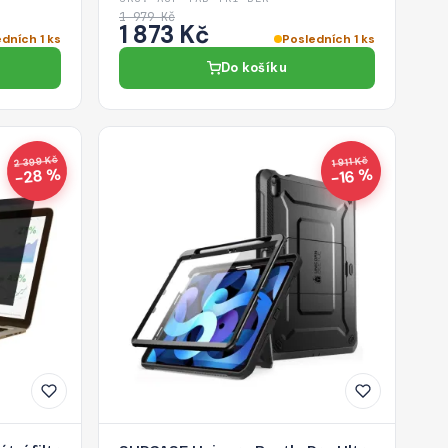
1 979 Kč
1 873 Kč
dních 1 ks
Posledních 1 ks
Do košíku
2 399 Kč
1 911 Kč
−28 %
−16 %