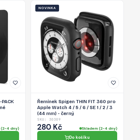
NOVINKA
2-PACK
Řemínek Spigen THIN FIT 360 pro
rné
Apple Watch 4 / 5 / 6 / SE 1 / 2 / 3
(44 mm) - černý
SKU: 30309
280 Kč
 (2-4 dny)
Skladem (2-4 dny)
Do košíku