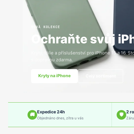
NOVÁ KOLEKCE
Ochraňte svůj iP
Kryty, fólie a příslušenství pro iPhone 15 a 16. 
s dopravou zdarma.
Kryty na iPhone
Celý sortiment
Expedice 24h
2 r
Objednáno dnes, zítra u vás
Záru