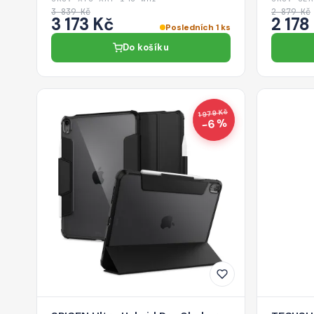
3 839 Kč
2 879 Kč
3 173 Kč
2 178
Posledních 1 ks
Do košíku
1 979 Kč
−6 %