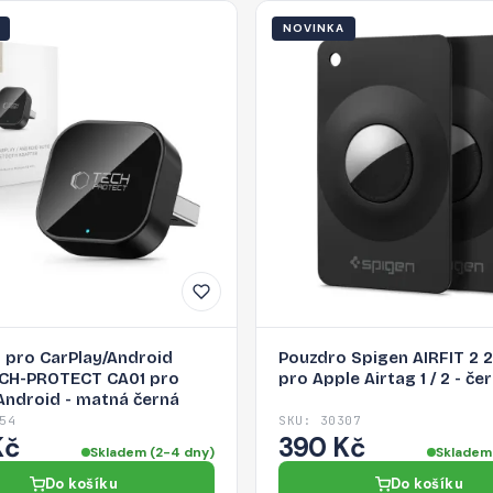
NOVINKA
 pro CarPlay/Android
Pouzdro Spigen AIRFIT 2 
CH-PROTECT CA01 pro
pro Apple Airtag 1 / 2 - če
 Android - matná černá
54
SKU: 30307
Kč
390 Kč
Skladem (2-4 dny)
Skladem
Do košíku
Do košíku