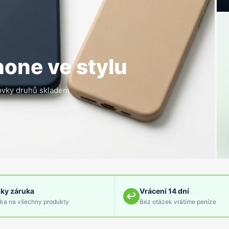
hone ve stylu
Stovky druhů skladem
oky záruka
Vrácení 14 dní
ka na všechny produkty
Bez otázek vrátíme peníze