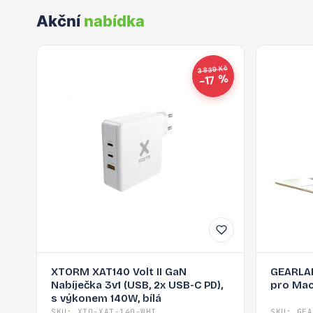
Akční
nabídka
3 839 Kč
−17 %
XTORM XAT140 Volt II GaN
GEARLAB
Nabíječka 3v1 (USB, 2x USB-C PD),
pro Mac
s výkonem 140W, bílá
SKU: XTO-XAT-140-WHI
SKU: GEA