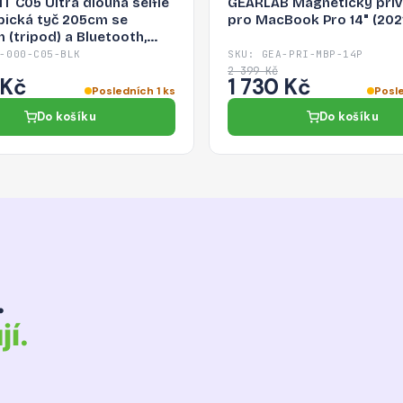
T C05 Ultra dlouhá selfie
GEARLAB Magnetický privát
pická tyč 205cm se
pro MacBook Pro 14" (202
 (tripod) a Bluetooth,
-000-C05-BLK
SKU: GEA-PRI-MBP-14P
2 399 Kč
 Kč
1 730 Kč
Posledních 1 ks
Posle
Do košíku
Do košíku
.
jí.