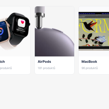
tch
AirPods
MacBook
 produktů
181 produktů
96 produktů