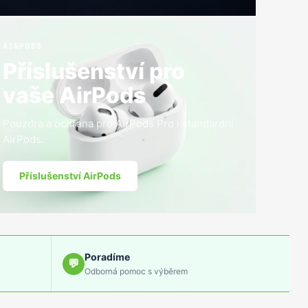
AIRPODS
Příslušenství pro
vaše AirPods
Pouzdra a ochrana pro AirPods Pro i standardní
AirPods.
Příslušenství AirPods
Poradíme
Odborná pomoc s výběrem