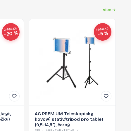
více →
2 399 Kč
1 979 Kč
−20 %
−5 %
kryt,
AG PREMIUM Teleskopický
očky)
kovový stativ/tripod pro tablet
(9,5-14,5"), černý
SKU: AGP-TAB-TRI-BLK