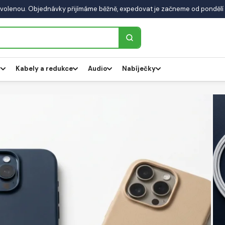
volenou. Objednávky přijímáme běžně, expedovat je začneme od pondělí 
y
Kabely a redukce
Audio
Nabíječky