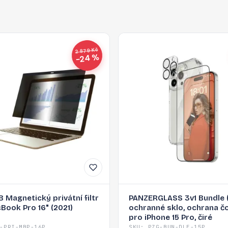
2 879 Kč
−24 %
 Magnetický privátní filtr
PANZERGLASS 3v1 Bundle (
Book Pro 16" (2021)
ochranné sklo, ochrana č
pro iPhone 15 Pro, čiré
-PRI-MBP-16P
SKU: PZG-BUN-DLE-15P