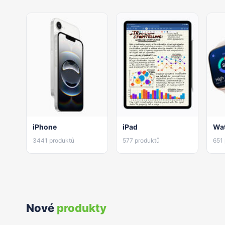
iPhone
iPad
Wa
3441 produktů
577 produktů
651
Nové
produkty