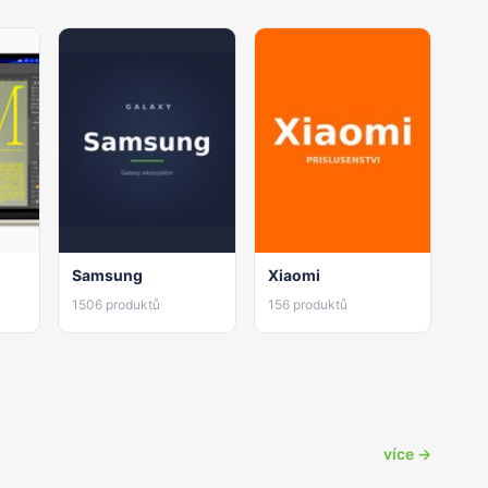
Samsung
Xiaomi
1506 produktů
156 produktů
více →