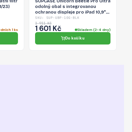
ní filtr
SUPCASE Unicorn Beetle Pro Ultra
1/23)
odolný obal s integrovanou
ochranou displeje pro iPad 10,9"
(10.gen./2022), černý
SKU: SUP-UBP-10G-BLK
1 911 Kč
1 601 Kč
dních 1 ks
Skladem (2-4 dny)
Do košíku