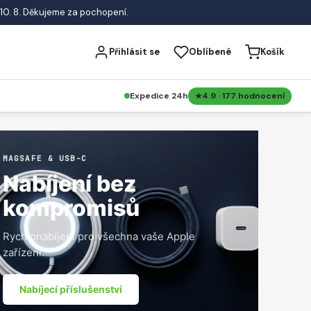
10. 8. Děkujeme za pochopení.
Přihlásit se
Oblíbené
Košík
Expedice 24h
4.9 · 177 hodnocení
MAGSAFE & USB-C
Nabíjení bez
kompromisů
Rychlonabíjení pro všechna vaše Apple
zařízení.
Nabíjecí příslušenství