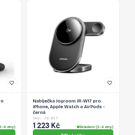
ro
Nabíječka Joyroom JR-W17 pro
iPhone, Apple Watch a AirPods -
černá
SKU: JR-W17
1 223 Kč
2-4 dny)
Skladem (2-4 dny)