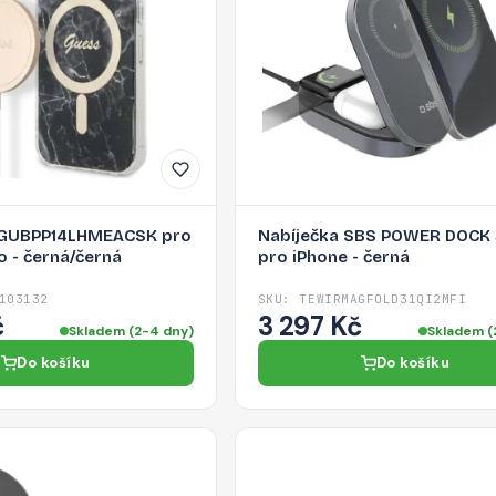
 GUBPP14LHMEACSK pro
Nabíječka SBS POWER DOCK 
o - černá/černá
pro iPhone - černá
103132
SKU: TEWIRMAGFOLD31QI2MFI
č
3 297 Kč
Skladem (2-4 dny)
Skladem (
Do košíku
Do košíku