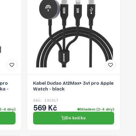
 pro
Kabel Dudao A12Max+ 3v1 pro Apple
ka -
Watch - black
SKU: 181517
569 Kč
2-4 dny)
Skladem (2-4 dny)
Do košíku