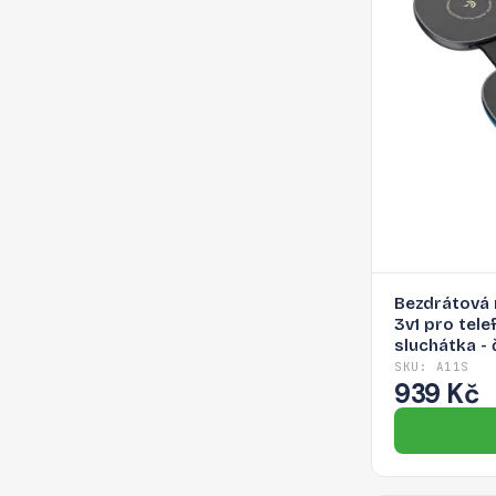
Bezdrátová 
3v1 pro tel
sluchátka - 
SKU: A11S
939 Kč