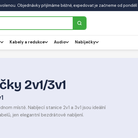
volenou. Objednávky přijímáme běžně, expedovat je začneme od pondělí 
y
Kabely a redukce
Audio
Nabíječky
čky 2v1/3v1
v1
dnom místě. Nabíjecí stanice 2v1 a 3v1 jsou ideální
belů, jen elegantní bezdrátové nabíjení.