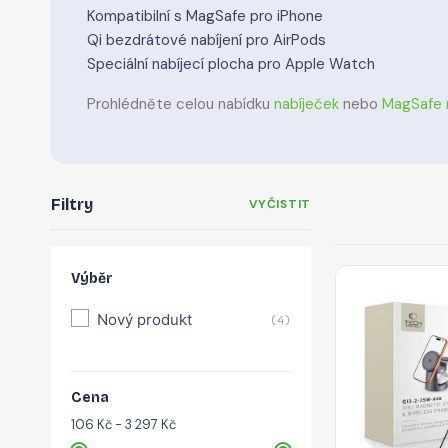
Kompatibilní s MagSafe pro iPhone
Qi bezdrátové nabíjení pro AirPods
Speciální nabíjecí plocha pro Apple Watch
Prohlédněte celou nabídku
nabíječek
nebo
MagSafe 
Filtry
VYČISTIT
Výběr
Nový produkt
(4)
Cena
106 Kč - 3 297 Kč