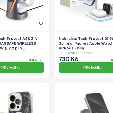
ech-Protect A48 3IN1
Nabíječka Tech-Protect QI1
MAGSAFE WIRELESS
3v1 pro iPhone / Apple Watch
W QI2.2 pro
AirPods - bílá
abíjení - dark grey
SKU: 5906203699957
730 Kč
Skladem
Do košíku
Do košíku