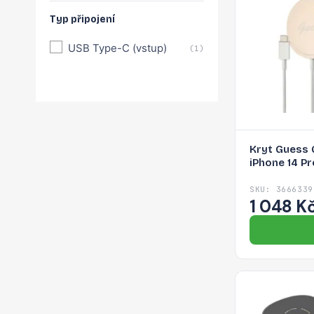
Typ připojení
USB Type-C (vstup)
(1)
Kryt Guess
iPhone 14 Pr
SKU: 3666339
1 048 K