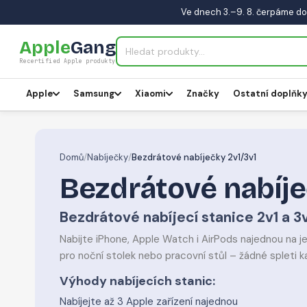
Ve dnech 3.–9. 8. čerpáme do
Apple
Gang
Recertified Apple produkty
Apple
Samsung
Xiaomi
Značky
Ostatní doplňk
Domů
/
Nabíječky
/
Bezdrátové nabíječky 2v1/3v1
Bezdrátové nabíje
Bezdrátové nabíjecí stanice 2v1 a 3
Nabijte iPhone, Apple Watch i AirPods najednou na je
pro noční stolek nebo pracovní stůl – žádné spleti ka
Výhody nabíjecích stanic:
Nabíjejte až 3 Apple zařízení najednou