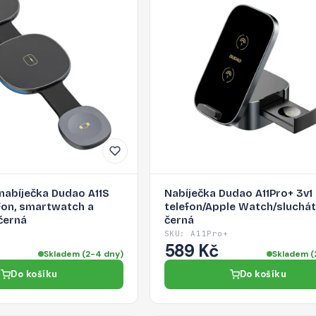
nabíječka Dudao A11S
Nabíječka Dudao A11Pro+ 3v1
efon, smartwatch a
telefon/Apple Watch/sluchát
černá
černá
SKU: A11Pro+
589 Kč
Skladem (2-4 dny)
Skladem (
Do košíku
Do košíku