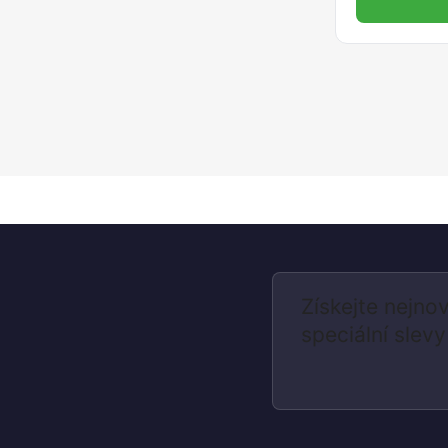
Získejte nejnov
speciální slevy