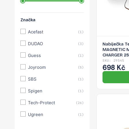
Značka
Acefast
(1)
DUDAO
Nabíječka T
(3)
MAGNETIC 
CHARGER 25
Guess
(1)
bezdrátové n
SKU: 29545
698 Kč
Joyroom
(5)
SBS
(1)
Spigen
(1)
Tech-Protect
(26)
Ugreen
(1)