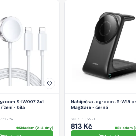
oyroom S-IW007 3v1
Nabíječka Joyroom JR-W15 p
ízení - bílá
MagSafe - černá
771294
SKU: 185591
813 Kč
Skladem (2-4 dny)
Skladem (