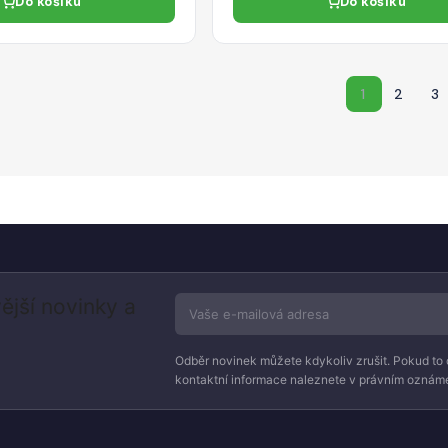
Do košíku
Do košíku
1
2
3
ější novinky a
Odběr novinek můžete kdykoliv zrušit. Pokud to 
kontaktní informace naleznete v právním oznáme