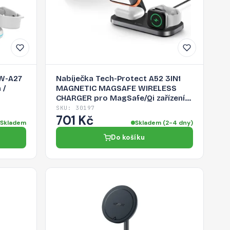
5W-A27
Nabíječka Tech-Protect A52 3IN1
 /
MAGNETIC MAGSAFE WIRELESS
CHARGER pro MagSafe/Qi zařízení -
černá
SKU: 30197
701 Kč
Skladem
Skladem (2-4 dny)
Do košíku