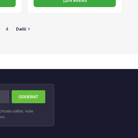
Do košíku
4
Další

chcete udělat, naše
ní.