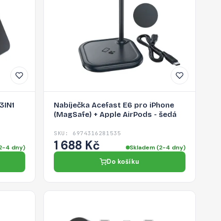
3IN1
Nabíječka Acefast E6 pro iPhone
(MagSafe) + Apple AirPods - šedá
SKU: 6974316281535
1 688 Kč
2-4 dny)
Skladem (2-4 dny)
Do košíku