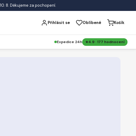
10. 8. Děkujeme za pochopení.
Přihlásit se
Oblíbené
Košík
Expedice 24h
4.9 · 177 hodnocení