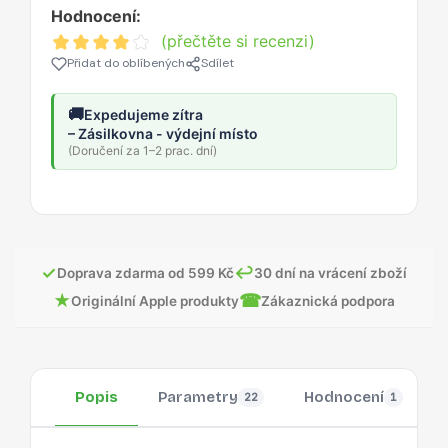
Hodnocení:
(přečtěte si recenzi)
Přidat do oblíbených
Sdílet
🚚
Expedujeme zítra
– Zásilkovna - výdejní místo
(Doručení za 1–2 prac. dní)
✓
↩
Doprava zdarma od 599 Kč
30 dní na vrácení zboží
★
☎
Originální Apple produkty
Zákaznická podpora
Popis
Parametry
Hodnocení
22
1