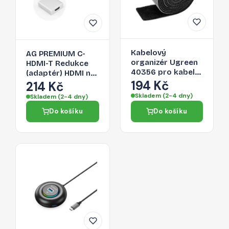
Kabelový
AG PREMIUM C-
organizér Ugreen
HDMI-T Redukce
40356 pro kabely
(adaptér) HDMI na
- černá
194 Kč
USB-C 3.1, délka
214 Kč
17cm, bílo-stříbrná
Skladem (2-4 dny)
Skladem (2-4 dny)
Do košíku
Do košíku