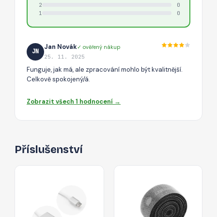
2
0
1
0
Jan Novák
✓ ověřený nákup
JN
25. 11. 2025
Funguje, jak má, ale zpracování mohlo být kvalitnější.
Celkově spokojený/á.
Zobrazit všech 1 hodnocení →
Příslušenství