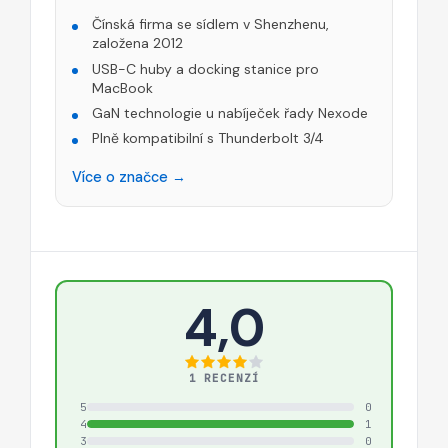
Čínská firma se sídlem v Shenzhenu,
založena 2012
USB-C huby a docking stanice pro
MacBook
GaN technologie u nabíječek řady Nexode
Plně kompatibilní s Thunderbolt 3/4
Více o značce →
4,0
1 RECENZÍ
5
0
4
1
3
0