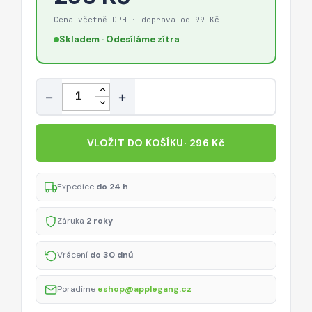
Cena včetně DPH · doprava od 99 Kč
Skladem · Odesíláme zítra
Množství
−
+
VLOŽIT DO KOŠÍKU
· 296 Kč
Expedice
do 24 h
Záruka
2 roky
Vrácení
do 30 dnů
Poradíme
eshop@applegang.cz