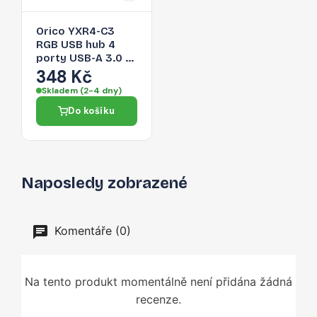
Orico YXR4-C3
RGB USB hub 4
porty USB-A 3.0 s
audio/mikrofonním
348 Kč
portem 0,3 m –
Skladem (2-4 dny)
černý
Do košíku
Naposledy zobrazené
Komentáře (0)
Na tento produkt momentálně není přidána žádná
recenze.