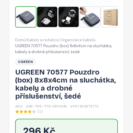
sluchátka,
kabely
a
drobné
příslušenství,
Domů
Kabely a redukce
Organizace kabelů
/
/
/
šedé
UGREEN 70577 Pouzdro (box) 8x8x4cm na sluchátka,
kabely a drobné příslušenství, šedé
UGREEN
UGREEN 70577 Pouzdro
(box) 8x8x4cm na sluchátka,
kabely a drobné
příslušenství, šedé
SKU: UGR-705-770-GRY
EAN: 6957303875771
(1)
296 Kč