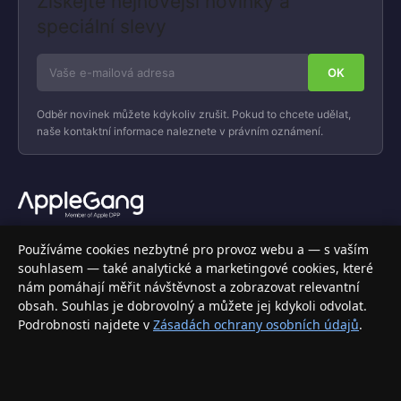
Získejte nejnovější novinky a
speciální slevy
Odběr novinek můžete kdykoliv zrušit. Pokud to chcete udělat,
naše kontaktní informace naleznete v právním oznámení.
Váš specializovaný obchod s Apple produkty, příslušenstvím a
Používáme cookies nezbytné pro provoz webu a — s vaším
elektronikou. Nakupujte bezpečně a s jistotou.
souhlasem — také analytické a marketingové cookies, které
nám pomáhají měřit návštěvnost a zobrazovat relevantní
INFORMACE
obsah. Souhlas je dobrovolný a můžete jej kdykoli odvolat.
Podrobnosti najdete v
Zásadách ochrany osobních údajů
.
Doprava a doručení
Způsoby platby
Obchodní podmínky