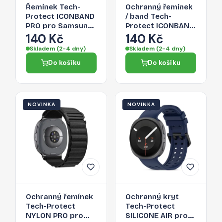
Řemínek Tech-
Ochranný řemínek
Protect ICONBAND
/ band Tech-
PRO pro Samsung
Protect ICONBAND
Galaxy Watch
PRO pro Galaxy
140 Kč
140 Kč
ULTRA 1 / 2 2024-
Watch Ultra 1 / 2
Skladem (2-4 dny)
Skladem (2-4 dny)
2026 (47 MM) -
2024-2026 (47
Do košíku
Do košíku
crimson red
mm) - military
green
NOVINKA
NOVINKA
Ochranný řemínek
Ochranný kryt
Tech-Protect
Tech-Protect
NYLON PRO pro
SILICONE AIR pro