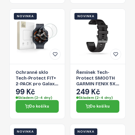
NOVINKA
NOVINKA
Ochranné sklo
Řemínek Tech-
Tech-Protect FIT+
Protect SMOOTH
2-PACK pro Galaxy
GARMIN FENIX 5X /
Watch ULTRA 2 (47
5X PLUS / 6X / 6X
99 Kč
249 Kč
MM) - clear
PRO / 7X / 8 / 8 PRO
Skladem (2-4 dny)
Skladem (2-4 dny)
(51 MM) pro
Do košíku
Do košíku
Garmin - černá
NOVINKA
NOVINKA