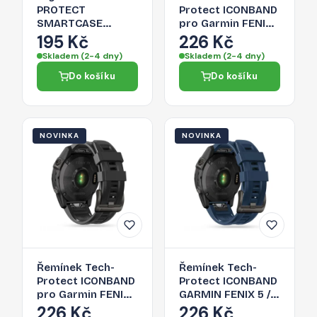
PROTECT
Protect ICONBAND
SMARTCASE
pro Garmin FENIX
KINDLE
5 / 6 / 6 PRO / 7 / 8 /
195 Kč
226 Kč
PAPERWHITE V / 5 /
8 PRO (47 MM) - e
Skladem (2-4 dny)
Skladem (2-4 dny)
SIGNATURE
orange
Do košíku
Do košíku
EDITION pro Kindle
Paperwhite (5) –
černá
NOVINKA
NOVINKA
Řemínek Tech-
Řemínek Tech-
Protect ICONBAND
Protect ICONBAND
pro Garmin FENIX
GARMIN FENIX 5 / 6
5 / 6 / 6 PRO / 7 / 8 /
/ 6 PRO / 7 / 8 / 8
226 Kč
226 Kč