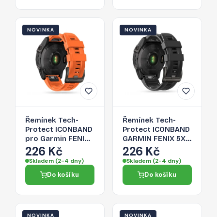
NOVINKA
NOVINKA
Řemínek Tech-
Řemínek Tech-
Protect ICONBAND
Protect ICONBAND
pro Garmin FENIX
GARMIN FENIX 5X /
5X / 5X PLUS / 6X /
5X PLUS / 6X / 6X
226 Kč
226 Kč
6X PRO / 7X / 8 / 8
PRO / 7X / 8 / 8 PRO
Skladem (2-4 dny)
Skladem (2-4 dny)
PRO (51 MM) -
(51 MM) - black
Do košíku
Do košíku
oranžový
NOVINKA
NOVINKA