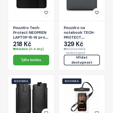
Pouzdro Tech-
Pouzdro na
Protect NEOPREN
notebook TECH-
LAPTOP 15-16 pro
PROTECT
notebook - černé
BRIEFCASE LAPTOP
218 Kč
329 Kč
15-16 pro
Skladem (2-4 dny)
Momentálně
notebook - tmavě
nedostupné
šedé
Hlídat
Do košíku
dostupnost
NOVINKA
NOVINKA