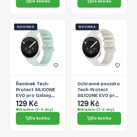
Do košíku
Do košíku
blue
NOVINKA
NOVINKA
Řemínek Tech-
Ochranné pouzdro
Protect SILICONE
Tech-Protect
EVO pro Galaxy
SILICONE EVO pro
Watch 8 / 9 /
Galaxy Watch 8 / 9
129 Kč
129 Kč
CLASSIC (40 / 44 /
/ Classic (40 / 44 /
Skladem (2-4 dny)
Skladem (2-4 dny)
46 MM) - mint
46 MM) - starlight
Do košíku
Do košíku
cream