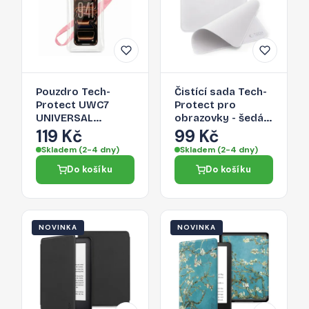
Pouzdro Tech-
Čistící sada Tech-
Protect UWC7
Protect pro
UNIVERSAL
obrazovky - šedá
WATERPROOF
(2 ks)
119 Kč
99 Kč
CASE pro zařízení
Skladem (2-4 dny)
Skladem (2-4 dny)
do 6,9" - růžová
Do košíku
Do košíku
NOVINKA
NOVINKA