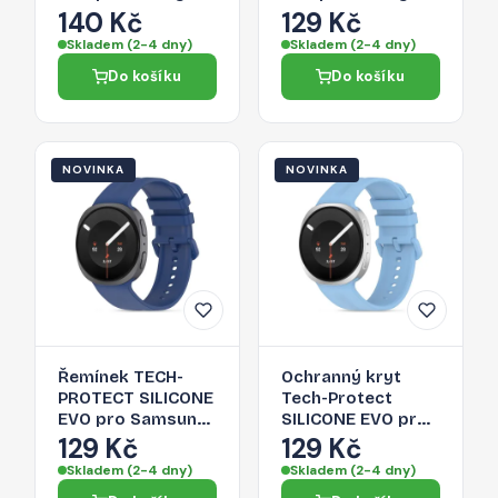
Watch ULTRA 1 / 2
Watch 8 / 9 /
140 Kč
129 Kč
2024-2026 (47
Classic (40 / 44 /
Skladem (2-4 dny)
Skladem (2-4 dny)
MM) - navy blue
46 MM) - military
Do košíku
Do košíku
green
NOVINKA
NOVINKA
Řemínek TECH-
Ochranný kryt
PROTECT SILICONE
Tech-Protect
EVO pro Samsung
SILICONE EVO pro
Galaxy Watch 8 / 9
Galaxy Watch 8 / 9
129 Kč
129 Kč
/ Classic (40 / 44 /
/ Classic (40 / 44 /
Skladem (2-4 dny)
Skladem (2-4 dny)
46 mm) - navy blue
46 mm) - baby