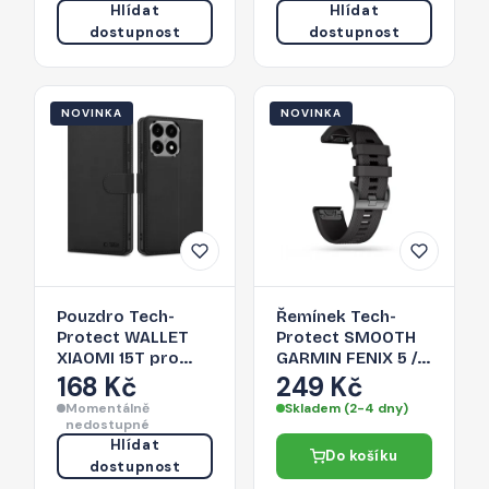
Hlídat
Hlídat
dostupnost
dostupnost
NOVINKA
NOVINKA
Pouzdro Tech-
Řemínek Tech-
Protect WALLET
Protect SMOOTH
XIAOMI 15T pro
GARMIN FENIX 5 / 6
Xiaomi 15T - černé
/ 6 PRO / 7 - black
168 Kč
249 Kč
Momentálně
Skladem (2-4 dny)
nedostupné
Hlídat
Do košíku
dostupnost