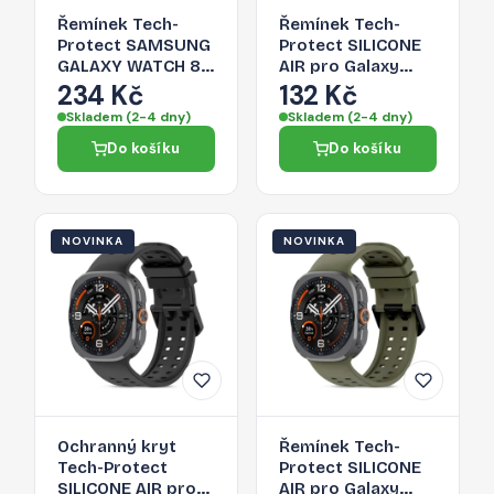
Řemínek Tech-
Řemínek Tech-
Protect SAMSUNG
Protect SILICONE
GALAXY WATCH 8 /
AIR pro Galaxy
9 / CLASSIC (40 /
Watch ULTRA 1 / 2
234 Kč
132 Kč
44 / 46 MM) pro
2024-2026 (47
Skladem (2-4 dny)
Skladem (2-4 dny)
Samsung Galaxy
mm) - navy blue
Do košíku
Do košíku
Watch - black
NOVINKA
NOVINKA
Ochranný kryt
Řemínek Tech-
Tech-Protect
Protect SILICONE
SILICONE AIR pro
AIR pro Galaxy