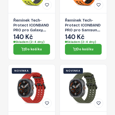
Řemínek Tech-
Řemínek Tech-
Protect ICONBAND
Protect ICONBAND
PRO pro Galaxy
PRO pro Samsung
Watch ULTRA 1 / 2
Galaxy Watch
140 Kč
140 Kč
2024-2026 (47
Ultra 1 / 2 2024-
Skladem (2-4 dny)
Skladem (2-4 dny)
MM) - lime/black
2026 (47 MM) -
Do košíku
Do košíku
oranžová/černá
NOVINKA
NOVINKA