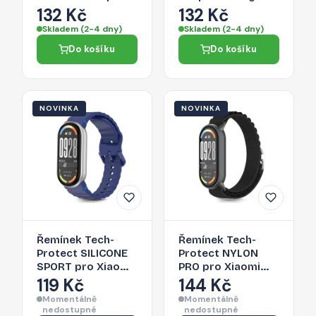
Galaxy Watch
Watch ULTRA 1 / 2
132 Kč
132 Kč
Ultra 1 / 2 2024-
2024-2026 (47
Skladem (2-4 dny)
Skladem (2-4 dny)
2026 (47 MM) -
MM) - olive green
Do košíku
Do košíku
black
NOVINKA
NOVINKA
Řemínek Tech-
Řemínek Tech-
Protect SILICONE
Protect NYLON
SPORT pro Xiaomi
PRO pro Xiaomi
Smart Band 8 / 9 /
Smart Band 8 / 9 /
119 Kč
144 Kč
10 / NFC - storm
10 / NFC - černý
Momentálně
Momentálně
blue
nedostupné
nedostupné