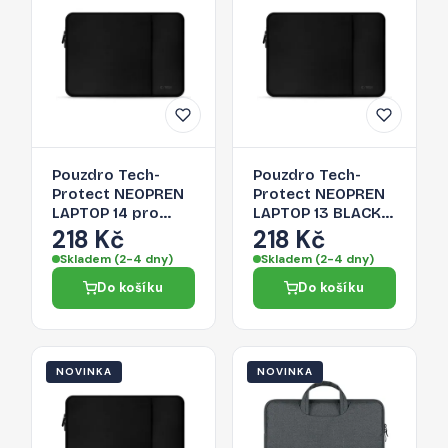
Pouzdro Tech-
Pouzdro Tech-
Protect NEOPREN
Protect NEOPREN
LAPTOP 14 pro
LAPTOP 13 BLACK
notebook - černé
pro 13" notebook -
218 Kč
218 Kč
černé
Skladem (2-4 dny)
Skladem (2-4 dny)
Do košíku
Do košíku
NOVINKA
NOVINKA