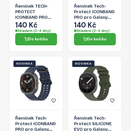
Řemínek TECH-
Řemínek Tech-
PROTECT
Protect ICONBAND
ICONBAND PRO
PRO pro Galaxy
Samsung Galaxy
Watch Ultra 1 / 2
140 Kč
140 Kč
Watch ULTRA 1 / 2
2024-2026 (47
Skladem (2-4 dny)
Skladem (2-4 dny)
2024-2026 (47
mm) - crayón grey
Do košíku
Do košíku
mm) - starlight
NOVINKA
NOVINKA
Řemínek Tech-
Řemínek Tech-
Protect ICONBAND
Protect SILICONE
PRO pro Galaxy
EVO pro Galaxy