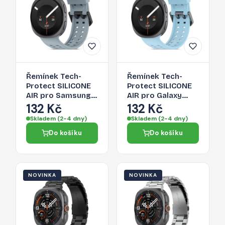
Řemínek Tech-
Řemínek Tech-
Protect SILICONE
Protect SILICONE
AIR pro Samsung
AIR pro Galaxy
Galaxy Watch 8 / 9
Watch 8 / 9 /
132 Kč
132 Kč
/ Classic (40 / 44 /
CLASSIC (40 / 44 /
Skladem (2-4 dny)
Skladem (2-4 dny)
46 MM) - mist
46 MM) - baby
Do košíku
Do košíku
grey
blue
NOVINKA
NOVINKA