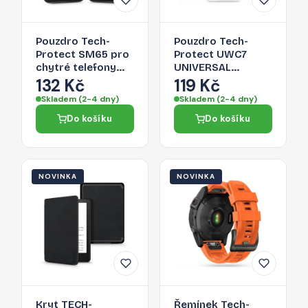
Pouzdro Tech-
Pouzdro Tech-
Protect SM65 pro
Protect UWC7
chytré telefony
UNIVERSAL
6.0-6.9" - černá/
WATERPROOF
132 Kč
119 Kč
černá
CASE 6.9 INCH pro
Skladem (2-4 dny)
Skladem (2-4 dny)
zařízení do 6.9" -
Do košíku
Do košíku
černé
NOVINKA
NOVINKA
Kryt TECH-
Řemínek Tech-