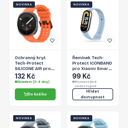
NOVINKA
NOVINKA
Ochranný kryt
Řemínek Tech-
Tech-Protect
Protect ICONBAND
SILICONE AIR pro
pro Xiaomi Smart
Galaxy Watch 8 / 9
Band 8 / 9 / 10 /
132 Kč
99 Kč
/ Classic 40 / 44 /
NFC - sky blue
Skladem (2-4 dny)
Momentálně
46 mm - tangarine
nedostupné
orange
Hlídat
Do košíku
dostupnost
NOVINKA
NOVINKA