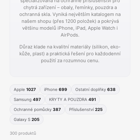
specializovaná na ochranné příslušenství pro
chytrá zařízení – obaly, řemínky, pouzdra a
ochranná skla. Vyniká největším katalogem na
našem shopu (přes 1200 položek) a pokrývá
většinu modelů iPhone, iPad, Apple Watch i
AirPods.
Důraz klade na kvalitní materiály (silikon, eko-
kůže, plast) a praktická řešení pro každodenní
použití za rozumnou cenu.
Apple
1027
iPhone
699
Ostatní doplňky
638
Samsung
497
KRYTY A POUZDRA
491
Ochranné pomůcky
387
Příslušenství
225
Galaxy S
205
300 produktů