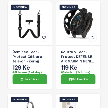
NOVINKA
NOVINKA
Řemínek Tech-
Pouzdro Tech-
Protect C6S pro
Protect DEFENSE
telefon - černý
AIR GARMIN FENIX
8 (47 MM) pro
129 Kč
119 Kč
Garmin Fenix 8 (47
Skladem (2-4 dny)
Skladem (2-4 dny)
mm) - black
Do košíku
Do košíku
NOVINKA
NOVINKA