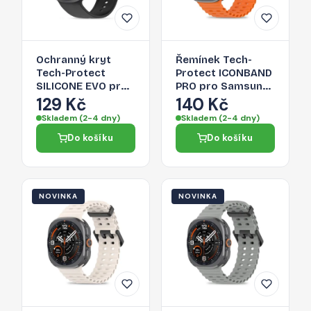
Ochranný kryt
Řemínek Tech-
Tech-Protect
Protect ICONBAND
SILICONE EVO pro
PRO pro Samsung
Samsung Galaxy
Galaxy Watch
129 Kč
140 Kč
Watch 8 / 9 /
Ultra 1 / 2 2024-
Skladem (2-4 dny)
Skladem (2-4 dny)
Classic (40 / 44 /
2026 (47 mm) -
Do košíku
Do košíku
46 mm) - černý
oranžový
NOVINKA
NOVINKA