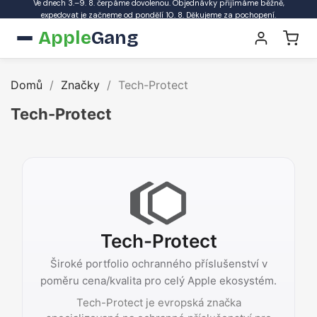
Ve dnech 3.–9. 8. čerpáme dovolenou. Objednávky přijímáme běžně,
expedovat je začneme od pondělí 10. 8. Děkujeme za pochopení.
Apple
Gang
Domů
Značky
Tech-Protect
Tech-Protect
Tech-Protect
Široké portfolio ochranného příslušenství v
poměru cena/kvalita pro celý Apple ekosystém.
Tech-Protect je evropská značka