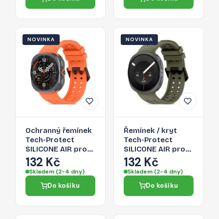
pink
NOVINKA
NOVINKA
Ochranný řemínek
Řemínek / kryt
Tech-Protect
Tech-Protect
SILICONE AIR pro
SILICONE AIR pro
Samsung Galaxy
Galaxy Watch 8 / 9
132 Kč
132 Kč
Watch Ultra 1 / 2
/ CLASSIC (40 / 44 /
Skladem (2-4 dny)
Skladem (2-4 dny)
2024-2026 (47
46 MM) - olivově
Do košíku
Do košíku
MM) - tangerine
zelená
orange