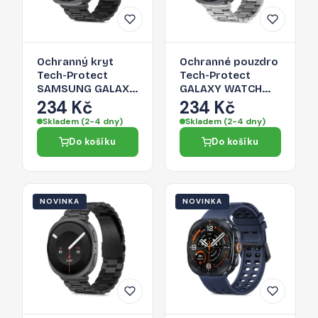
Ochranný kryt
Ochranné pouzdro
Tech-Protect
Tech-Protect
SAMSUNG GALAXY
GALAXY WATCH
WATCH ULTRA 1 / 2
ULTRA 1 / 2 2024-
234 Kč
234 Kč
2024-2026 (47
2026 (47 MM) pro
Skladem (2-4 dny)
Skladem (2-4 dny)
MM) pro Galaxy
Galaxy Watch
Do košíku
Do košíku
Watch Ultra -
Ultra - stříbrná
black
NOVINKA
NOVINKA