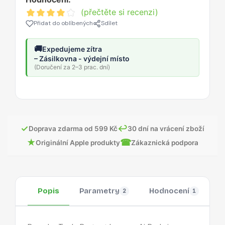
(přečtěte si recenzi)
Přidat do oblíbených
Sdílet
🚚
Expedujeme zítra
– Zásilkovna - výdejní místo
(Doručení za 2–3 prac. dní)
✓
↩
Doprava zdarma od 599 Kč
30 dní na vrácení zboží
★
☎
Originální Apple produkty
Zákaznická podpora
Popis
Parametry
Hodnocení
O
2
1