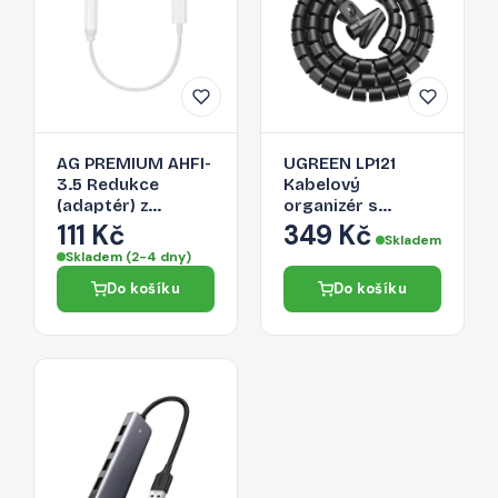
AG PREMIUM AHFI-
UGREEN LP121
3.5 Redukce
Kabelový
(adaptér) z
organizér s
Lightning na 3,5
aplikačním
111 Kč
349 Kč
Skladem
Jack, bílá
vodítkem, průměr
Skladem (2-4 dny)
25mm, délka 1,5m,
Do košíku
Do košíku
černý