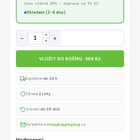
Cena včetně DPH · doprava od 99 Kč
Skladem (2-4 dny)
Množství
−
+
VLOŽIT DO KOŠÍKU
· 388 Kč
Expedice
do 24 h
Záruka
2 roky
Vrácení
do 30 dnů
Poradíme
eshop@applegang.cz
Hodnocení: