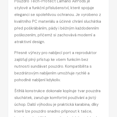
Pouzdro Tech-Protect Lamano AirPods je
stylové a funkční příslušenství, které spojuje
eleganci se spolehlivou ochranou. Je vyrobeno z
kvalitního PC materiálu a účinně chrání sluchátka
před poškrábáním, pády i běžným každodenním
poškozením, přičemž si zachovává moderní a
atraktivní design.
Přesné výřezy pro nabíjecí port a reproduktor
zajišťují plný přístup ke všem funkcím bez
nutnosti sundávat pouzdro. Kompatibilita s
bezdrátovým nabíjením umožňuje rychlé a
pohodlné nabíjení kdykoliv.
Štíhlá konstrukce dokonale kopíruje tvar pouzdra
sluchátek, zaručuje komfortní používání a jistý
úchop. Další výhodou je praktická karabina, díky
které lze pouzdro snadno připnout k tašce,