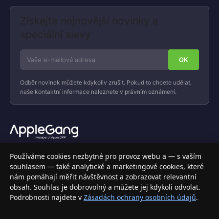
Získejte nejnovější novinky a
speciální slevy
Odběr novinek můžete kdykoliv zrušit. Pokud to chcete udělat,
naše kontaktní informace naleznete v právním oznámení.
Váš specializovaný obchod s Apple produkty, příslušenstvím a
Používáme cookies nezbytné pro provoz webu a — s vaším
elektronikou. Nakupujte bezpečně a s jistotou.
souhlasem — také analytické a marketingové cookies, které
nám pomáhají měřit návštěvnost a zobrazovat relevantní
INFORMACE
obsah. Souhlas je dobrovolný a můžete jej kdykoli odvolat.
Podrobnosti najdete v
Zásadách ochrany osobních údajů
.
Doprava a doručení
Způsoby platby