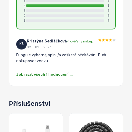
5
0
4
1
3
0
2
0
1
0
Kristýna Sedláčková
✓ ověřený nákup
KS
09. 02. 2026
Funguje výborně, splnil/a veškerá očekávání. Budu
nakupovat znovu.
Zobrazit všech 1 hodnocení →
Příslušenství