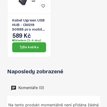
Kabel Ugreen USB
HUB - CM219
50985 pro mobilní
zařízení - šedá
589 Kč
Skladem (2-4 dny)
Do košíku
Naposledy zobrazené
Komentáře (0)
Na tento produkt momentálně není přidána žádná