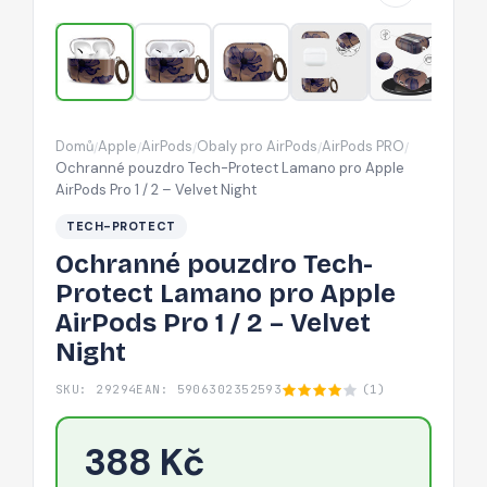
Apple
AirPods
Pro
1
/
Domů
Apple
AirPods
Obaly pro AirPods
AirPods PRO
/
/
/
/
/
2
Ochranné pouzdro Tech-Protect Lamano pro Apple
–
AirPods Pro 1 / 2 – Velvet Night
Velvet
TECH-PROTECT
Night
Ochranné pouzdro Tech-
Protect Lamano pro Apple
AirPods Pro 1 / 2 – Velvet
Night
SKU: 29294
EAN: 5906302352593
(1)
388 Kč