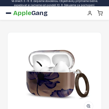
Ve dnech 3.–9. 8. čerpáme dovolenou. Objednávky přijímáme běžně,
expedovat je začneme od pondělí 10. 8. Děkujeme za pochopení.
Apple
Gang
Ochranné
pouzdro
Tech-
Protect
Lamano
pro