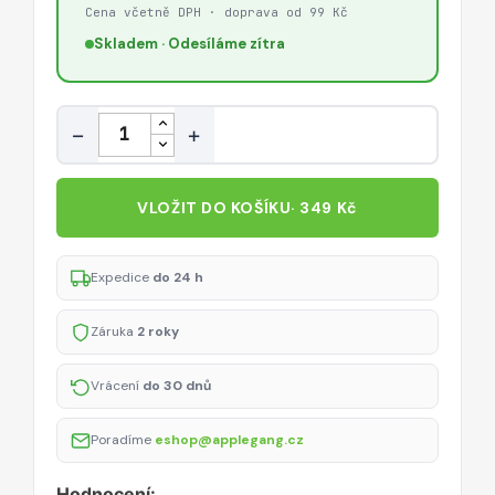
Cena včetně DPH · doprava od 99 Kč
Skladem · Odesíláme zítra
Množství
−
+
VLOŽIT DO KOŠÍKU
· 349 Kč
Expedice
do 24 h
Záruka
2 roky
Vrácení
do 30 dnů
Poradíme
eshop@applegang.cz
Hodnocení: