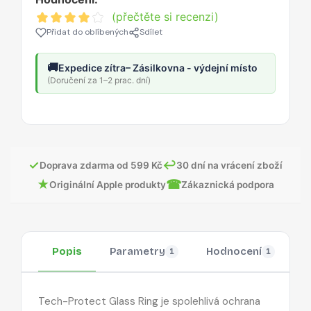
(přečtěte si recenzi)
Přidat do oblíbených
Sdílet
🚚
Expedice zítra
– Zásilkovna - výdejní místo
(Doručení za 1–2 prac. dní)
✓
↩
Doprava zdarma od 599 Kč
30 dní na vrácení zboží
★
☎
Originální Apple produkty
Zákaznická podpora
Popis
Parametry
Hodnocení
O
1
1
Tech-Protect Glass Ring je spolehlivá ochrana