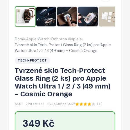
(2
ks)
pro
Apple
Watch
Domů
Apple
Watch
Ochrana displeje
/
/
/
/
Ultra
Tvrzené sklo Tech-Protect Glass Ring (2 ks) pro Apple
1
Watch Ultra 1 / 2 / 3 (49 mm) – Cosmic Orange
/
TECH-PROTECT
2
Tvrzené sklo Tech-Protect
/
Glass Ring (2 ks) pro Apple
3
Watch Ultra 1 / 2 / 3 (49 mm)
(49
– Cosmic Orange
mm)
–
SKU: 29077
EAN: 5906302335657
(1)
Cosmic
Orange
349 Kč