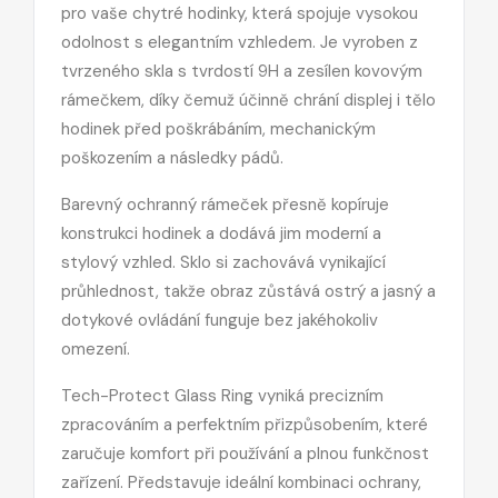
pro vaše chytré hodinky, která spojuje vysokou
odolnost s elegantním vzhledem. Je vyroben z
tvrzeného skla s tvrdostí 9H a zesílen kovovým
rámečkem, díky čemuž účinně chrání displej i tělo
hodinek před poškrábáním, mechanickým
poškozením a následky pádů.
Barevný ochranný rámeček přesně kopíruje
konstrukci hodinek a dodává jim moderní a
stylový vzhled. Sklo si zachovává vynikající
průhlednost, takže obraz zůstává ostrý a jasný a
dotykové ovládání funguje bez jakéhokoliv
omezení.
Tech-Protect Glass Ring vyniká precizním
zpracováním a perfektním přizpůsobením, které
zaručuje komfort při používání a plnou funkčnost
zařízení. Představuje ideální kombinaci ochrany,