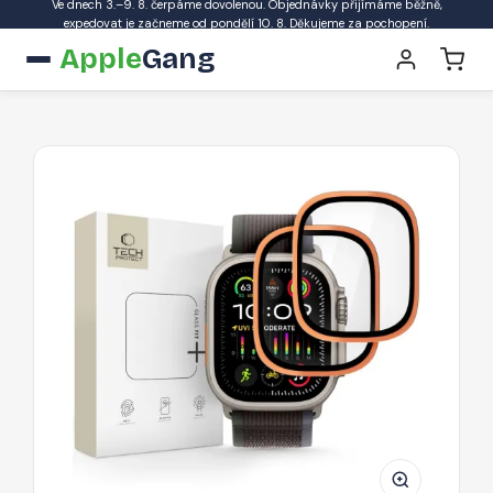
Ve dnech 3.–9. 8. čerpáme dovolenou. Objednávky přijímáme běžně,
expedovat je začneme od pondělí 10. 8. Děkujeme za pochopení.
Apple
Gang
Tvrzené
sklo
Tech-
Protect
Glass
Ring