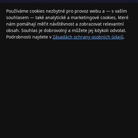
Váš specializovaný obchod s Apple produkty, příslušenstvím a
Používáme cookies nezbytné pro provoz webu a — s vaším
elektronikou. Nakupujte bezpečně a s jistotou.
souhlasem — také analytické a marketingové cookies, které
nám pomáhají měřit návštěvnost a zobrazovat relevantní
INFORMACE
obsah. Souhlas je dobrovolný a můžete jej kdykoli odvolat.
Podrobnosti najdete v
Zásadách ochrany osobních údajů
.
Doprava a doručení
Způsoby platby
Obchodní podmínky
Ochrana osobních údajů
Vrácení zboží a reklamace
KONTAKT
eshop@applegang.cz
Po–Pá: 9:00–18:00
Napište nám