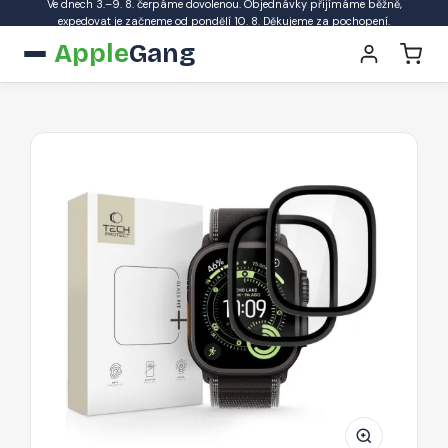
Ve dnech 3.–9. 8. čerpáme dovolenou. Objednávky přijímáme běžně,
expedovat je začneme od pondělí 10. 8. Děkujeme za pochopení.
Apple
Gang
Tvrzené
sklo
Tech-
Protect
Glass
Ring