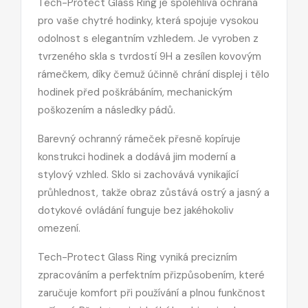
Tech-Protect Glass Ring je spolehlivá ochrana
pro vaše chytré hodinky, která spojuje vysokou
odolnost s elegantním vzhledem. Je vyroben z
tvrzeného skla s tvrdostí 9H a zesílen kovovým
rámečkem, díky čemuž účinně chrání displej i tělo
hodinek před poškrábáním, mechanickým
poškozením a následky pádů.
Barevný ochranný rámeček přesně kopíruje
konstrukci hodinek a dodává jim moderní a
stylový vzhled. Sklo si zachovává vynikající
průhlednost, takže obraz zůstává ostrý a jasný a
dotykové ovládání funguje bez jakéhokoliv
omezení.
Tech-Protect Glass Ring vyniká precizním
zpracováním a perfektním přizpůsobením, které
zaručuje komfort při používání a plnou funkčnost