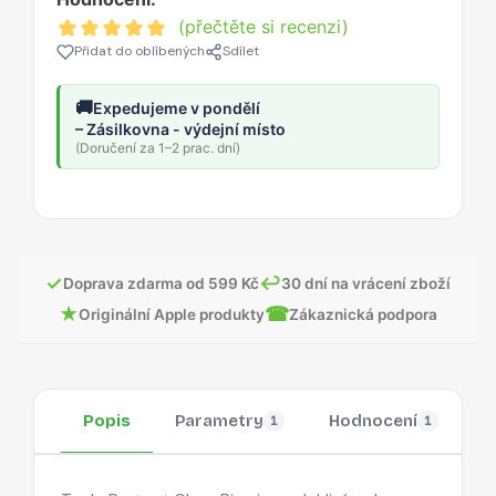
(přečtěte si recenzi)
Přidat do oblíbených
Sdílet
🚚
Expedujeme v pondělí
– Zásilkovna - výdejní místo
(Doručení za 1–2 prac. dní)
✓
↩
Doprava zdarma od 599 Kč
30 dní na vrácení zboží
★
☎
Originální Apple produkty
Zákaznická podpora
Popis
Parametry
Hodnocení
O
1
1