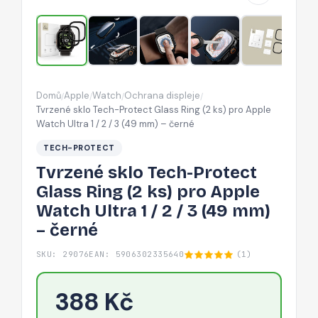
(2
ks)
pro
Apple
Watch
Domů
Apple
Watch
Ochrana displeje
/
/
/
/
Ultra
Tvrzené sklo Tech-Protect Glass Ring (2 ks) pro Apple
1
Watch Ultra 1 / 2 / 3 (49 mm) – černé
/
TECH-PROTECT
2
Tvrzené sklo Tech-Protect
/
Glass Ring (2 ks) pro Apple
3
Watch Ultra 1 / 2 / 3 (49 mm)
(49
– černé
mm)
–
SKU: 29076
EAN: 5906302335640
(1)
černé
388 Kč