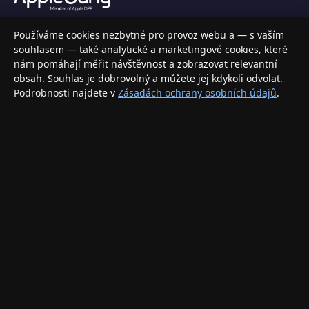
Váš specializovaný obchod s Apple produkty, příslušenstvím a
Používáme cookies nezbytné pro provoz webu a — s vaším
elektronikou. Nakupujte bezpečně a s jistotou.
souhlasem — také analytické a marketingové cookies, které
nám pomáhají měřit návštěvnost a zobrazovat relevantní
INFORMACE
obsah. Souhlas je dobrovolný a můžete jej kdykoli odvolat.
Podrobnosti najdete v
Zásadách ochrany osobních údajů
.
Doprava a doručení
Způsoby platby
Obchodní podmínky
Ochrana osobních údajů
Vrácení zboží a reklamace
KONTAKT
eshop@applegang.cz
Po–Pá: 9:00–18:00
Napište nám