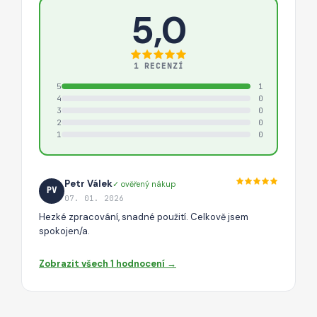
5,0
1 RECENZÍ
5
1
4
0
3
0
2
0
1
0
Petr Válek
✓ ověřený nákup
PV
07. 01. 2026
Hezké zpracování, snadné použití. Celkově jsem
spokojen/a.
Zobrazit všech 1 hodnocení →