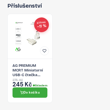
Příslušenství
275 Kč
−11 %
AG PREMIUM
MCRT Miniaturní
USB-C čtečka
Micro SD karet,
275 Kč
245 Kč
zlatá
Skladem
Do košíku