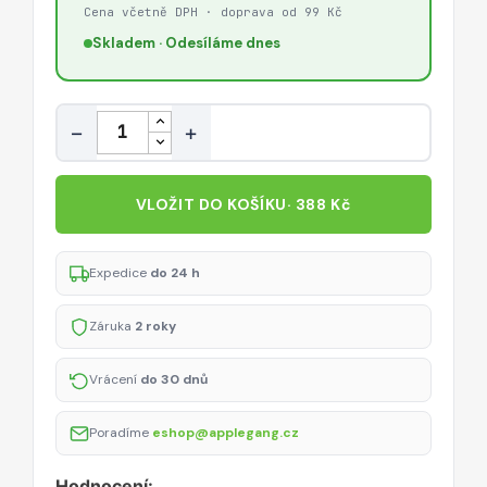
Cena včetně DPH · doprava od 99 Kč
Skladem · Odesíláme dnes
Množství
−
+
VLOŽIT DO KOŠÍKU
· 388 Kč
Expedice
do 24 h
Záruka
2 roky
Vrácení
do 30 dnů
Poradíme
eshop@applegang.cz
Hodnocení: