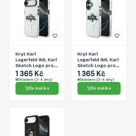
Kryt Karl
Kryt Karl
Lagerfeld IML Karl
Lagerfeld IML Karl
Sketch Logo pro
Sketch Logo pro
iPhone 17 Air -
iPhone 17 -
1 365 Kč
1 365 Kč
transparentní
transparentní
Skladem (2-4 dny)
Skladem (2-4 dny)
Do košíku
Do košíku