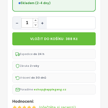
Skladem (2-4 dny)
Množství
−
+
VLOŽIT DO KOŠÍKU
· 388 Kč
Expedice
do 24 h
Záruka
2 roky
Vrácení
do 30 dnů
Poradíme
eshop@applegang.cz
Hodnocení:
(přečtěte si recenzi)