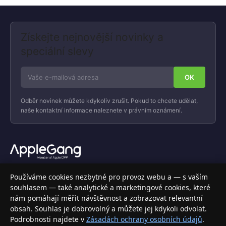
Získejte nejnovější novinky a
speciální slevy
Odběr novinek můžete kdykoliv zrušit. Pokud to chcete udělat,
naše kontaktní informace naleznete v právním oznámení.
Váš specializovaný obchod s Apple produkty, příslušenstvím a
Používáme cookies nezbytné pro provoz webu a — s vaším
elektronikou. Nakupujte bezpečně a s jistotou.
souhlasem — také analytické a marketingové cookies, které
nám pomáhají měřit návštěvnost a zobrazovat relevantní
INFORMACE
obsah. Souhlas je dobrovolný a můžete jej kdykoli odvolat.
Podrobnosti najdete v
Zásadách ochrany osobních údajů
.
Doprava a doručení