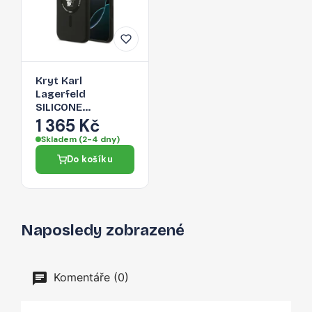
Kryt Karl
Lagerfeld
SILICONE
KARL&CHOUPETTE
1 365 Kč
pro iPhone 17 Air -
Skladem (2-4 dny)
černý
Do košíku
Naposledy zobrazené
Komentáře (0)