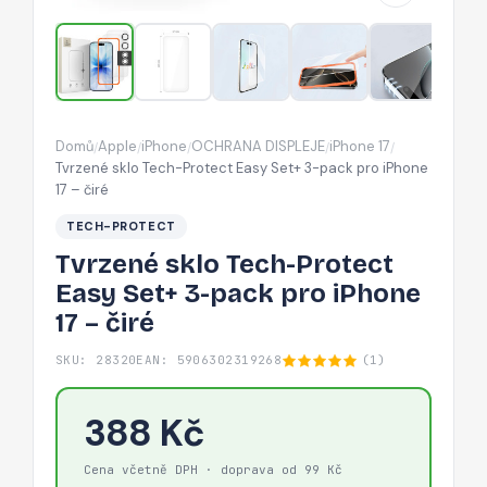
3-
pack
pro
iPhone
17
Domů
Apple
iPhone
OCHRANA DISPLEJE
iPhone 17
/
/
/
/
/
–
Tvrzené sklo Tech-Protect Easy Set+ 3-pack pro iPhone
čiré
17 – čiré
TECH-PROTECT
Tvrzené sklo Tech-Protect
Easy Set+ 3-pack pro iPhone
17 – čiré
SKU: 28320
EAN: 5906302319268
(1)
388 Kč
Cena včetně DPH · doprava od 99 Kč