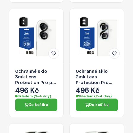
Ochranné sklo
Ochranné sklo
3mk Lens
3mk Lens
Protection Pro pro
Protection Pro
iPhone 17 - černé
Camera Glass pro
496 Kč
496 Kč
iPhone 17 -
Skladem (2-4 dny)
Skladem (2-4 dny)
multicolor
Do košíku
Do košíku