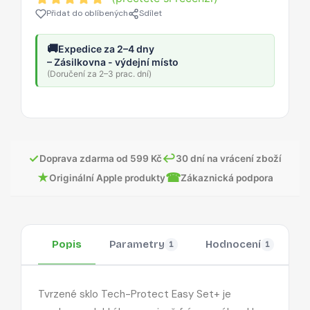
Přidat do oblíbených
Sdílet
🚚
Expedice za 2–4 dny
– Zásilkovna - výdejní místo
(Doručení za 2–3 prac. dní)
✓
↩
Doprava zdarma od 599 Kč
30 dní na vrácení zboží
★
☎
Originální Apple produkty
Zákaznická podpora
Popis
Parametry
Hodnocení
O
1
1
Tvrzené sklo Tech-Protect Easy Set+ je