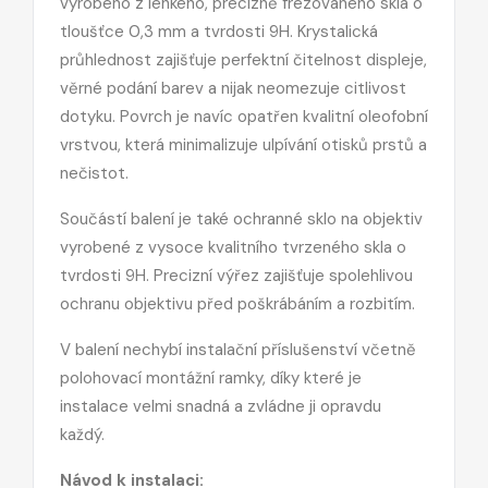
vyrobeno z lehkého, precizně frézovaného skla o
tloušťce 0,3 mm a tvrdosti 9H. Krystalická
průhlednost zajišťuje perfektní čitelnost displeje,
věrné podání barev a nijak neomezuje citlivost
dotyku. Povrch je navíc opatřen kvalitní oleofobní
vrstvou, která minimalizuje ulpívání otisků prstů a
nečistot.
Součástí balení je také ochranné sklo na objektiv
vyrobené z vysoce kvalitního tvrzeného skla o
tvrdosti 9H. Precizní výřez zajišťuje spolehlivou
ochranu objektivu před poškrábáním a rozbitím.
V balení nechybí instalační příslušenství včetně
polohovací montážní ramky, díky které je
instalace velmi snadná a zvládne ji opravdu
každý.
Návod k instalaci: