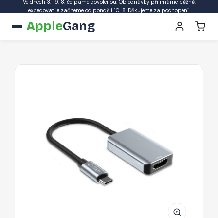
Ve dnech 3.–9. 8. čerpáme dovolenou. Objednávky přijímáme běžně,
expedovat je začneme od pondělí 10. 8. Děkujeme za pochopení.
Apple
Gang
Tech-
Protect
UltraBoost
–
adaptér
z