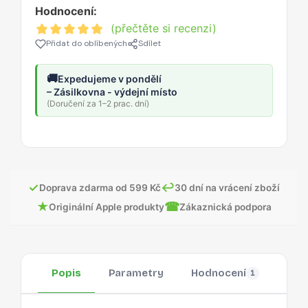
Hodnocení:
(přečtěte si recenzi)
Přidat do oblíbených
Sdílet
🚚
Expedujeme v pondělí
– Zásilkovna - výdejní místo
(Doručení za 1–2 prac. dní)
✓
↩
Doprava zdarma od 599 Kč
30 dní na vrácení zboží
★
☎
Originální Apple produkty
Zákaznická podpora
Popis
Parametry
Hodnocení
Otá
1