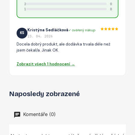
2
0
1
0
Kristýna Sedláčková
✓ ověřený nákup
KS
23. 04. 2026
Docela dobrý produkt, ale dodávka trvala déle než
jsem čekal/a. Jinak OK.
Zobrazit všech 1 hodnocení →
Naposledy zobrazené
Komentáře (0)