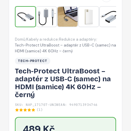
USB-
C
(samec)
na
HDMI
Domů
Kabely a redukce
Redukce a adaptéry
/
/
/
(samice)
Tech-Protect UltraBoost – adaptér z USB-C (samec) na
4K
HDMI (samice) 4K 60Hz – černý
60Hz
TECH-PROTECT
–
Tech-Protect UltraBoost –
černý
adaptér z USB-C (samec) na
HDMI (samice) 4K 60Hz –
černý
SKU: NAP_171707-UNIW
EAN: 9490713934746
(1)
489 Kč