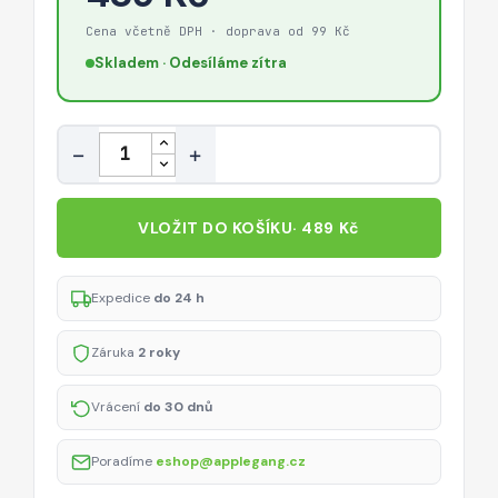
Cena včetně DPH · doprava od 99 Kč
Skladem · Odesíláme zítra
Množství
−
+
VLOŽIT DO KOŠÍKU
· 489 Kč
Expedice
do 24 h
Záruka
2 roky
Vrácení
do 30 dnů
Poradíme
eshop@applegang.cz