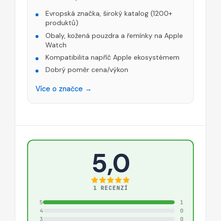
Evropská značka, široký katalog (1200+
produktů)
Obaly, kožená pouzdra a řemínky na Apple
Watch
Kompatibilita napříč Apple ekosystémem
Dobrý poměr cena/výkon
Více o značce →
5,0
1 RECENZÍ
5
1
4
0
3
0