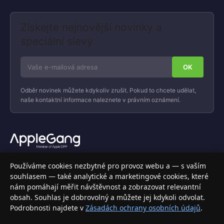
Získejte nejnovější novinky a
speciální slevy
Odběr novinek můžete kdykoliv zrušit. Pokud to chcete udělat,
naše kontaktní informace naleznete v právním oznámení.
Váš specializovaný obchod s Apple produkty, příslušenstvím a
Používáme cookies nezbytné pro provoz webu a — s vaším
elektronikou. Nakupujte bezpečně a s jistotou.
souhlasem — také analytické a marketingové cookies, které
nám pomáhají měřit návštěvnost a zobrazovat relevantní
INFORMACE
obsah. Souhlas je dobrovolný a můžete jej kdykoli odvolat.
Podrobnosti najdete v
Zásadách ochrany osobních údajů
.
Doprava a doručení