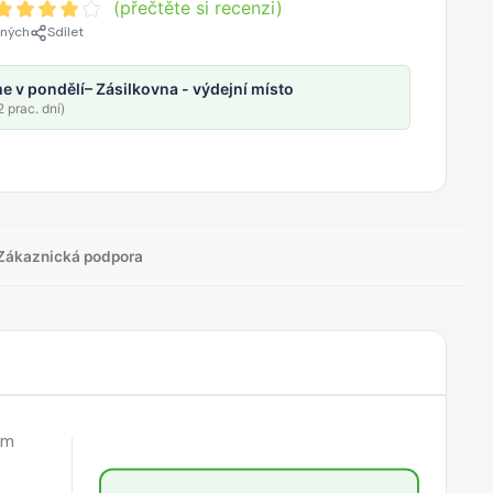
(přečtěte si recenzi)
ených
Sdílet
e v pondělí
– Zásilkovna - výdejní místo
 prac. dní)
Zákaznická podpora
em