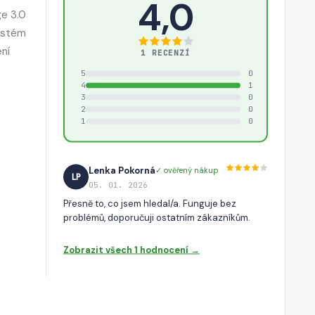
4,0
ge 3.0
systém
ení
1 RECENZÍ
5
0
4
1
3
0
2
0
1
0
Lenka Pokorná
✓ ověřený nákup
LP
05. 01. 2026
Přesně to, co jsem hledal/a. Funguje bez
problémů, doporučuji ostatním zákazníkům.
Zobrazit všech 1 hodnocení →