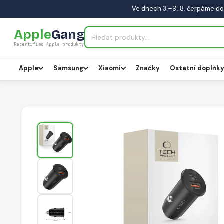
Ve dnech 3.–9. 8. čerpáme do
Apple
Gang
Recertified Apple produkty
Apple
Samsung
Xiaomi
Značky
Ostatní doplňk