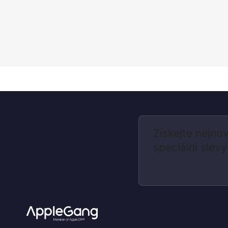
Získejte nejnov
speciální slevy