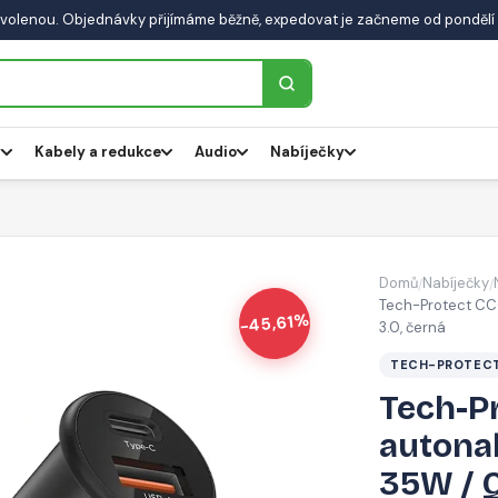
volenou. Objednávky přijímáme běžně, expedovat je začneme od pondělí 
y
Kabely a redukce
Audio
Nabíječky
Domů
Nabíječky
/
/
Tech-Protect CC
-45,61%
3.0, černá
TECH-PROTEC
Tech-P
autona
35W / Q