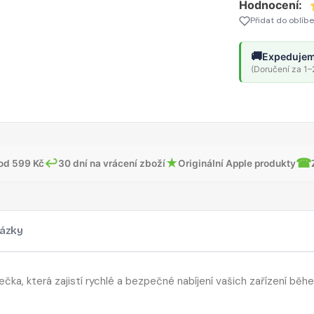
Hodnocení:
Přidat do oblíb
🚚
Expedujem
(Doručení za 1–2
↩
★
☎
od 599 Kč
30 dní na vrácení zboží
Originální Apple produkty
ázky
čka, která zajistí rychlé a bezpečné nabíjení vašich zařízení běh