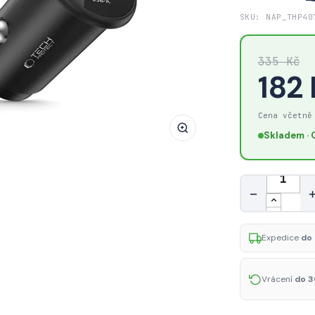
Tech-
SKU: NAP_THP40
Protect
CC02
335 Kč
2-
182
portová
autonabíječka
Cena včetně
USB-
A
Skladem · 
/
USB-
Množství
C
−
PD
35W
Expedice
do 
/
QC
3.0,
Vrácení
do 3
černá