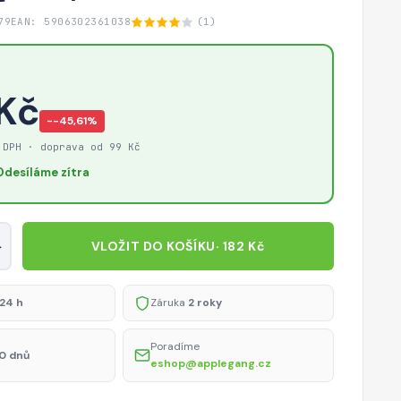
79
EAN: 5906302361038
(1)
 Kč
−-45,61%
 DPH · doprava od 99 Kč
Odesíláme zítra
+
VLOŽIT DO KOŠÍKU
· 182 Kč
24 h
Záruka
2 roky
Poradíme
0 dnů
eshop@applegang.cz