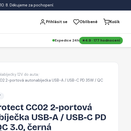
10. 8. Děkujeme za pochopení.
Přihlásit se
Oblíbené
Košík
Expedice 24h
4.9 · 177 hodnocení
Nabíječky 12V do auta
/
02 2-portová autonabíječka USB-A / USB-C PD 35W / QC
T
rotect CC02 2-portová
bíječka USB-A / USB-C PD
C 3.0, černá