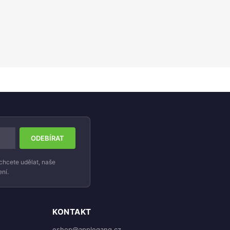
chcete udělat, naše
ní.
KONTAKT
eshop@applegang.cz