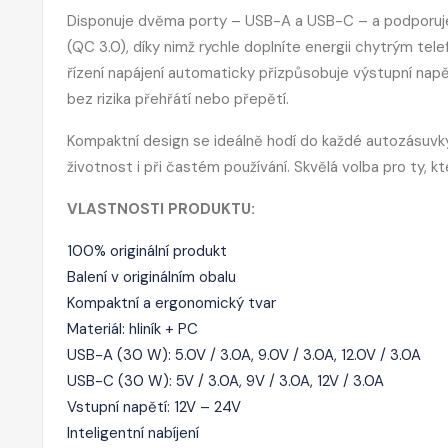
Disponuje dvěma porty – USB-A a USB-C – a podporuje 
(QC 3.0), díky nimž rychle doplníte energii chytrým te
řízení napájení automaticky přizpůsobuje výstupní napět
bez rizika přehřátí nebo přepětí.
Kompaktní design se ideálně hodí do každé autozásuvky,
životnost i při častém používání. Skvělá volba pro ty, kt
VLASTNOSTI PRODUKTU:
100% originální produkt
Balení v originálním obalu
Kompaktní a ergonomický tvar
Materiál: hliník + PC
USB-A (30 W): 5.0V / 3.0A, 9.0V / 3.0A, 12.0V / 3.0A
USB-C (30 W): 5V / 3.0A, 9V / 3.0A, 12V / 3.0A
Vstupní napětí: 12V – 24V
Inteligentní nabíjení