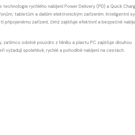
technologie rychlého nabíjení Power Delivery (PD) a Quick Char
lefonům, tabletům a dalším elektronickým zařízením. Inteligentní 
í připojenému zařízení, čímž zajišťuje efektivní a bezpečné nabíj
 zatímco odolné pouzdro z hliníku a plastu PC zajišťuje dlouhou
eří vyžadují spolehlivé, rychlé a pohodlné nabíjení na cestách.