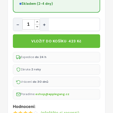
Skladem (2-4 dny)
Množství
−
+
VLOŽIT DO KOŠÍKU
· 423 Kč
Expedice
do 24 h
Záruka
2 roky
Vrácení
do 30 dnů
Poradíme
eshop@applegang.cz
Hodnocení:
(přečtěte si recenzi)