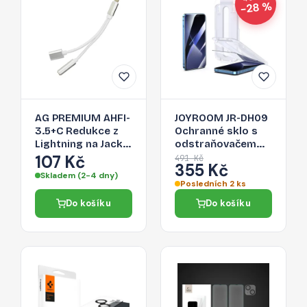
−28 %
AG PREMIUM AHFI-
JOYROOM JR-DH09
3.5+C Redukce z
Ochranné sklo s
Lightning na Jack
odstraňovačem
3,5/Lightning,
prachu 2.5D FULL-
107 Kč
491 Kč
355 Kč
stříbrná
COVER 0.33mm
Skladem (2-4 dny)
pro iPhone 14,
Posledních 2 ks
montážní rámeček
Do košíku
Do košíku