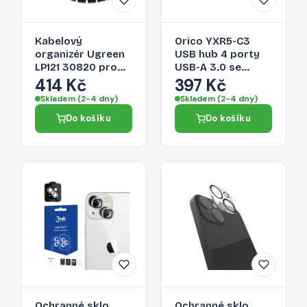
Kabelový
Orico YXR5-C3
organizér Ugreen
USB hub 4 porty
LP121 30820 pro
USB-A 3.0 se
kabely - černá
čtečkou SD a
414 Kč
397 Kč
microSD 0,3 m –
Skladem (2-4 dny)
Skladem (2-4 dny)
černý
Do košíku
Do košíku
Ochranné sklo
Ochranné sklo