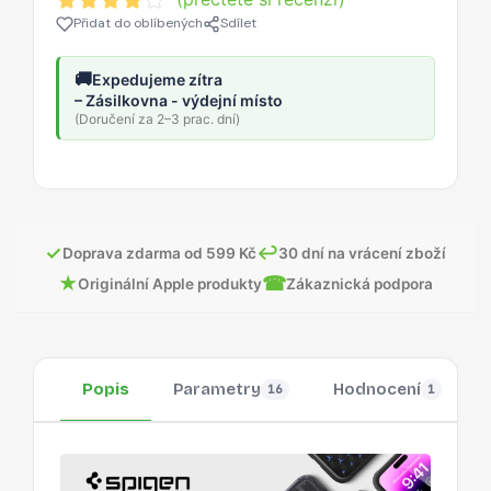
Přidat do oblíbených
Sdílet
🚚
Expedujeme zítra
– Zásilkovna - výdejní místo
(Doručení za 2–3 prac. dní)
✓
↩
Doprava zdarma od 599 Kč
30 dní na vrácení zboží
★
☎
Originální Apple produkty
Zákaznická podpora
Popis
Parametry
Hodnocení
16
1