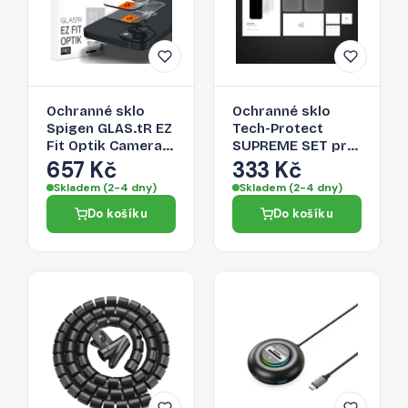
Ochranné sklo
Ochranné sklo
Spigen GLAS.tR EZ
Tech-Protect
Fit Optik Camera
SUPREME SET pro
Protector pro
iPhone 14 - čiré
657 Kč
333 Kč
iPhone 14 / Plus / 15
Skladem (2-4 dny)
Skladem (2-4 dny)
/ Plus - black
Do košíku
Do košíku