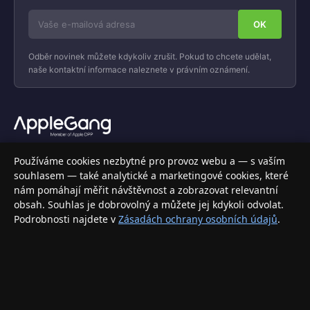
Odběr novinek můžete kdykoliv zrušit. Pokud to chcete udělat,
naše kontaktní informace naleznete v právním oznámení.
Váš specializovaný obchod s Apple produkty, příslušenstvím a
Používáme cookies nezbytné pro provoz webu a — s vaším
elektronikou. Nakupujte bezpečně a s jistotou.
souhlasem — také analytické a marketingové cookies, které
nám pomáhají měřit návštěvnost a zobrazovat relevantní
INFORMACE
obsah. Souhlas je dobrovolný a můžete jej kdykoli odvolat.
Podrobnosti najdete v
Zásadách ochrany osobních údajů
.
Doprava a doručení
Způsoby platby
Obchodní podmínky
Ochrana osobních údajů
Vrácení zboží a reklamace