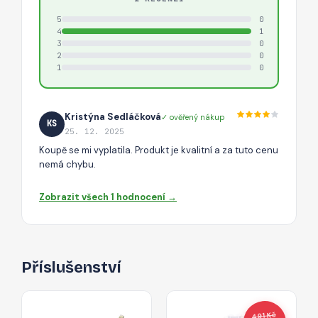
5
0
4
1
3
0
2
0
1
0
Kristýna Sedláčková
✓ ověřený nákup
KS
25. 12. 2025
Koupě se mi vyplatila. Produkt je kvalitní a za tuto cenu
nemá chybu.
Zobrazit všech 1 hodnocení →
Příslušenství
491 Kč