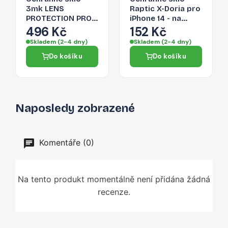
3mk LENS
Raptic X-Doria pro
PROTECTION PRO
iPhone 14 - na
pro iPhone 14 -
zadní fotoaparát
496 Kč
152 Kč
stříbrná
(2x)
Skladem (2-4 dny)
Skladem (2-4 dny)
Do košíku
Do košíku
Naposledy zobrazené
Komentáře (0)
Na tento produkt momentálně není přidána žádná
recenze.