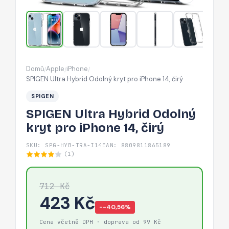
iPhone
14,
čirý
Domů
Apple
iPhone
/
/
/
SPIGEN Ultra Hybrid Odolný kryt pro iPhone 14, čirý
SPIGEN
SPIGEN Ultra Hybrid Odolný
kryt pro iPhone 14, čirý
SKU: SPG-HYB-TRA-I14
EAN: 8809811865189
(1)
712 Kč
423 Kč
−-40,56%
Cena včetně DPH · doprava od 99 Kč