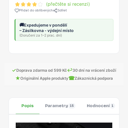
(přečtěte si recenzi)
Přidat do oblíbených
Sdílet
🚚
Expedujeme v pondělí
– Zásilkovna - výdejní místo
(Doručení za 1–2 prac. dní)
✓
↩
Doprava zdarma od 599 Kč
30 dní na vrácení zboží
★
☎
Originální Apple produkty
Zákaznická podpora
Popis
Parametry
Hodnocení
15
1