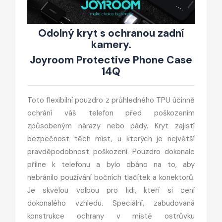
Odolný kryt s ochranou zadní
kamery.
Joyroom Protective Phone Case
14Q
Toto flexibilní pouzdro z průhledného TPU účinně
ochrání váš telefon před poškozením
způsobeným nárazy nebo pády. Kryt zajistí
bezpečnost těch míst, u kterých je největší
pravděpodobnost poškození. Pouzdro dokonale
přilne k telefonu a bylo dbáno na to, aby
nebránilo používání bočních tlačítek a konektorů.
Je skvělou volbou pro lidi, kteří si cení
dokonalého vzhledu. Speciální, zabudovaná
konstrukce ochrany v místě ostrůvku