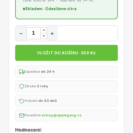
Cena včetně DPH · doprava od 99 Kč
Skladem · Odesíláme zítra
Množství
−
+
VLOŽIT DO KOŠÍKU
· 359 Kč
Expedice
do 24 h
Záruka
2 roky
Vrácení
do 30 dnů
Poradíme
eshop@applegang.cz
Hodnocení: