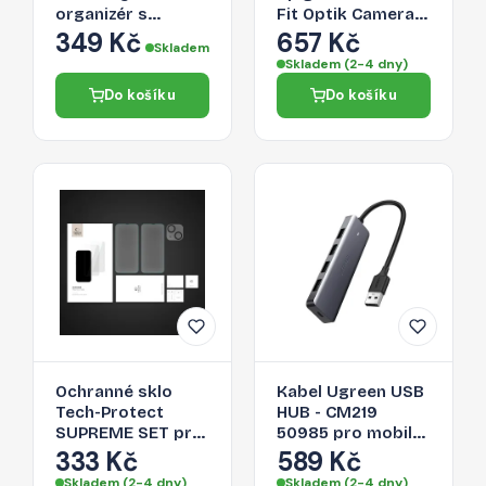
organizér s
Fit Optik Camera
aplikačním
Protector pro
349 Kč
657 Kč
Skladem
vodítkem, průměr
iPhone 14 / Plus / 15
Skladem (2-4 dny)
25mm, délka 1,5m,
/ Plus - black
Do košíku
Do košíku
černý
Ochranné sklo
Kabel Ugreen USB
Tech-Protect
HUB - CM219
SUPREME SET pro
50985 pro mobilní
iPhone 14 - čiré
zařízení - šedá
333 Kč
589 Kč
Skladem (2-4 dny)
Skladem (2-4 dny)