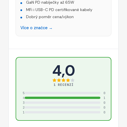
GaN PD nabíječky až 65W
MFi i USB-C PD certifikované kabely
Dobrý poměr cena/výkon
Více o značce →
4,0
1 RECENZÍ
5
0
4
1
3
0
2
0
1
0