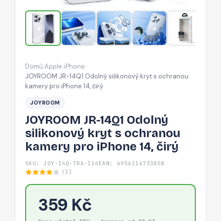
s
ochranou
kamery
pro
iPhone
Domů
Apple
iPhone
/
/
/
14,
JOYROOM JR-14Q1 Odolný silikonový kryt s ochranou
čirý
kamery pro iPhone 14, čirý
JOYROOM
JOYROOM JR-14Q1 Odolný
silikonový kryt s ochranou
kamery pro iPhone 14, čirý
SKU: JOY-14Q-TRA-I14
EAN: 6956116733858
(1)
359 Kč