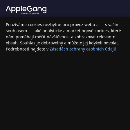
Váš specializovaný obchod s Apple produkty, příslušenstvím a
Používáme cookies nezbytné pro provoz webu a — s vaším
elektronikou. Nakupujte bezpečně a s jistotou.
souhlasem — také analytické a marketingové cookies, které
nám pomáhají měřit návštěvnost a zobrazovat relevantní
INFORMACE
obsah. Souhlas je dobrovolný a můžete jej kdykoli odvolat.
Podrobnosti najdete v
Zásadách ochrany osobních údajů
.
Doprava a doručení
Způsoby platby
Obchodní podmínky
Ochrana osobních údajů
Vrácení zboží a reklamace
KONTAKT
eshop@applegang.cz
Po–Pá: 9:00–18:00
Napište nám