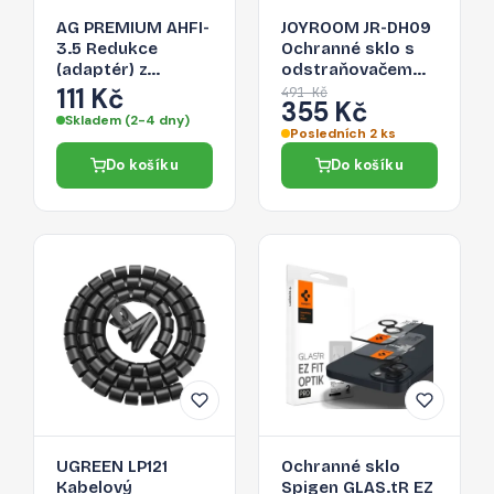
AG PREMIUM AHFI-
JOYROOM JR-DH09
3.5 Redukce
Ochranné sklo s
(adaptér) z
odstraňovačem
Lightning na 3,5
prachu 2.5D FULL-
111 Kč
491 Kč
355 Kč
Jack, bílá
COVER 0.33mm
Skladem (2-4 dny)
pro iPhone 14,
Posledních 2 ks
montážní rámeček
Do košíku
Do košíku
UGREEN LP121
Ochranné sklo
Kabelový
Spigen GLAS.tR EZ