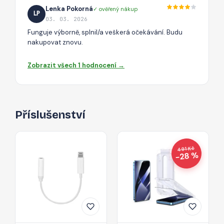
Lenka Pokorná
✓ ověřený nákup
LP
03. 03. 2026
Funguje výborně, splnil/a veškerá očekávání. Budu
nakupovat znovu.
Zobrazit všech 1 hodnocení →
Příslušenství
491 Kč
−28 %