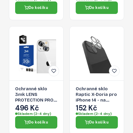
Do košíku
Do košíku
Ochranné sklo
Ochranné sklo
3mk LENS
Raptic X-Doria pro
PROTECTION PRO
iPhone 14 - na
pro iPhone 14 -
zadní fotoaparát
496 Kč
152 Kč
stříbrná
(2x)
Skladem (2-4 dny)
Skladem (2-4 dny)
Do košíku
Do košíku