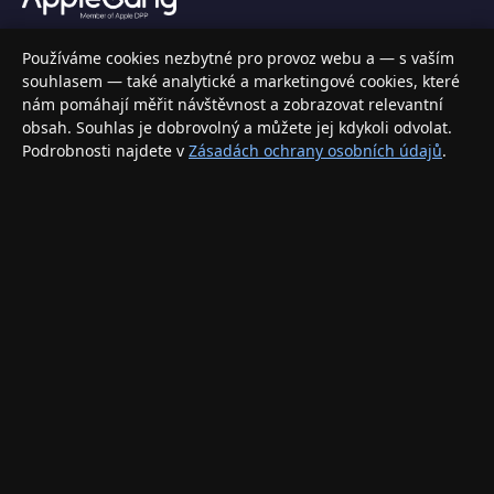
Váš specializovaný obchod s Apple produkty, příslušenstvím a
Používáme cookies nezbytné pro provoz webu a — s vaším
elektronikou. Nakupujte bezpečně a s jistotou.
souhlasem — také analytické a marketingové cookies, které
nám pomáhají měřit návštěvnost a zobrazovat relevantní
INFORMACE
obsah. Souhlas je dobrovolný a můžete jej kdykoli odvolat.
Podrobnosti najdete v
Zásadách ochrany osobních údajů
.
Doprava a doručení
Způsoby platby
Obchodní podmínky
Ochrana osobních údajů
Vrácení zboží a reklamace
KONTAKT
eshop@applegang.cz
Po–Pá: 9:00–18:00
Napište nám