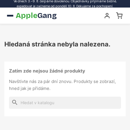
Ve dnech 3.–9. 8. čerpáme dovolenou. Objednávky přijímáme běžně,
expedovat je začneme od pondělí 10. 8. Děkujeme za pochopení.
Apple
Gang
Hledaná stránka nebyla nalezena.
Zatím zde nejsou žádné produkty
Navštivte nás za pár dní znovu. Produkty se zobrazí,
hned jak je přidáme.
search