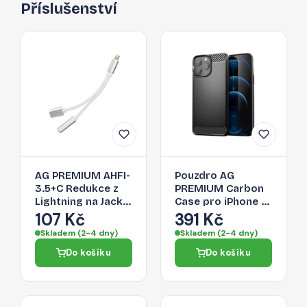
Příslušenství
AG PREMIUM AHFI-
Pouzdro AG
3.5+C Redukce z
PREMIUM Carbon
Lightning na Jack
Case pro iPhone 13
3,5/Lightning,
Pro Max - černé
107 Kč
391 Kč
stříbrná
Skladem (2-4 dny)
Skladem (2-4 dny)
Do košíku
Do košíku