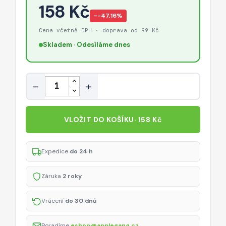
158 Kč
−-47,16%
Cena včetně DPH · doprava od 99 Kč
Skladem · Odesíláme dnes
Množství
−
+
VLOŽIT DO KOŠÍKU
· 158 Kč
Expedice
do 24 h
Záruka
2 roky
Vrácení
do 30 dnů
Poradíme
eshop@applegang.cz