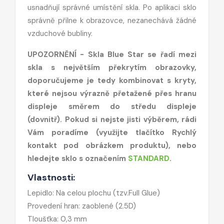
usnadňují správné umístění skla. Po aplikaci sklo
správně přilne k obrazovce, nezanechává žádné
vzduchové bubliny.
UPOZORNĚNÍ - Skla Blue Star se řadí mezi
skla s největším překrytím obrazovky,
doporučujeme je tedy kombinovat s kryty,
které nejsou výrazně přetažené přes hranu
displeje směrem do středu displeje
(dovnitř). Pokud si nejste jisti výběrem, rádi
Vám poradíme (využijte tlačítko Rychlý
kontakt pod obrázkem produktu), nebo
hledejte sklo s označením
STANDARD
.
Vlastnosti:
Lepidlo: Na celou plochu (tzv.Full Glue)
Provedení hran: zaoblené (2.5D)
Tloušťka: 0,3 mm