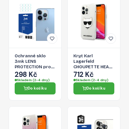
Ochranné sklo
Kryt Karl
3mk LENS
Lagerfeld
PROTECTION pro
CHOUPETTE HEAD
iPhone 13 Pro Max
pro iPhone 13 Pro
298 Kč
712 Kč
- čiré
Max -
Skladem (2-4 dny)
Skladem (2-4 dny)
transparentní
Do košíku
Do košíku