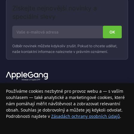
Získejte nejnovější novinky a
speciální slevy
Odběr novinek můžete kdykoliv zrušit. Pokud to chcete udělat,
naše kontaktní informace naleznete v právním oznámení.
Váš specializovaný obchod s Apple produkty, příslušenstvím a
Používáme cookies nezbytné pro provoz webu a — s vaším
elektronikou. Nakupujte bezpečně a s jistotou.
souhlasem — také analytické a marketingové cookies, které
nám pomáhají měřit návštěvnost a zobrazovat relevantní
INFORMACE
obsah. Souhlas je dobrovolný a můžete jej kdykoli odvolat.
Podrobnosti najdete v
Zásadách ochrany osobních údajů
.
Doprava a doručení
Způsoby platby