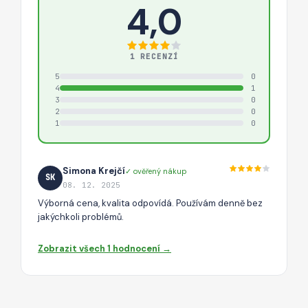
4,0
1 RECENZÍ
5
0
4
1
3
0
2
0
1
0
Simona Krejčí
✓ ověřený nákup
SK
08. 12. 2025
Výborná cena, kvalita odpovídá. Používám denně bez
jakýchkoli problémů.
Zobrazit všech 1 hodnocení →