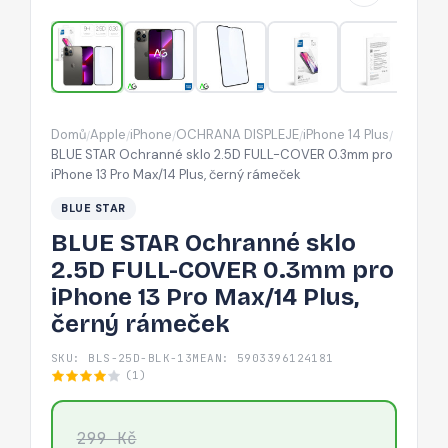
COVER
0.3mm
pro
iPhone
13
Domů
Apple
iPhone
OCHRANA DISPLEJE
iPhone 14 Plus
/
/
/
/
/
Pro
BLUE STAR Ochranné sklo 2.5D FULL-COVER 0.3mm pro
Max/14
iPhone 13 Pro Max/14 Plus, černý rámeček
Plus,
BLUE STAR
černý
BLUE STAR Ochranné sklo
rámeček
2.5D FULL-COVER 0.3mm pro
iPhone 13 Pro Max/14 Plus,
černý rámeček
SKU: BLS-25D-BLK-13M
EAN: 5903396124181
(1)
299 Kč