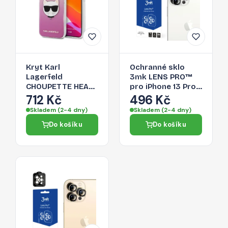
Kryt Karl
Ochranné sklo
Lagerfeld
3mk LENS PRO™
CHOUPETTE HEAD
pro iPhone 13 Pro
pro iPhone 13 Pro
Max / 13 Pro -
712 Kč
496 Kč
Max - růžový
stříbrná
Skladem (2-4 dny)
Skladem (2-4 dny)
Do košíku
Do košíku