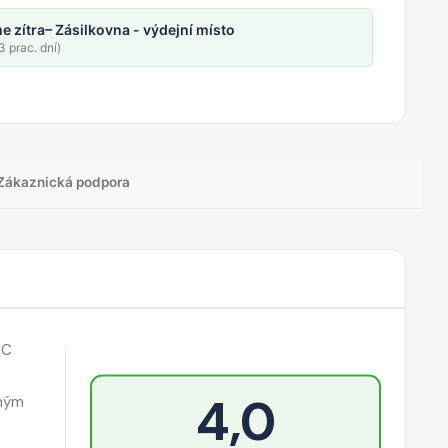
e zítra
– Zásilkovna - výdejní místo
 prac. dní)
Zákaznická podpora
PC
4,0
ěným