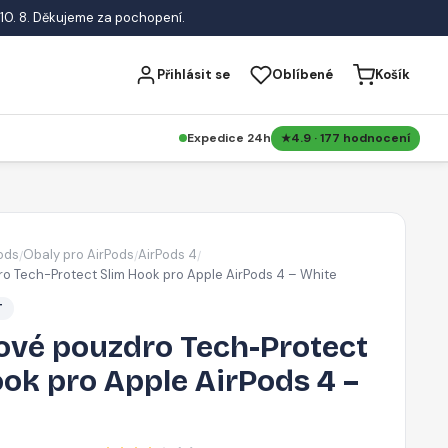
10. 8. Děkujeme za pochopení.
Přihlásit se
Oblíbené
Košík
Expedice 24h
4.9 · 177 hodnocení
ods
Obaly pro AirPods
AirPods 4
/
/
/
ro Tech-Protect Slim Hook pro Apple AirPods 4 – White
T
nové pouzdro Tech-Protect
ok pro Apple AirPods 4 –