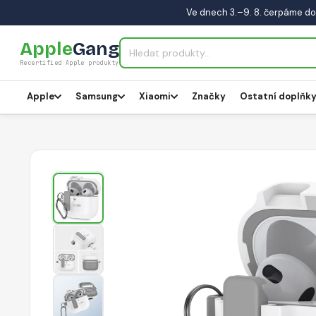
Ve dnech 3.–9. 8. čerpáme do
Apple
Gang
Recertified Apple produkty
Apple
Samsung
Xiaomi
Značky
Ostatní doplňk