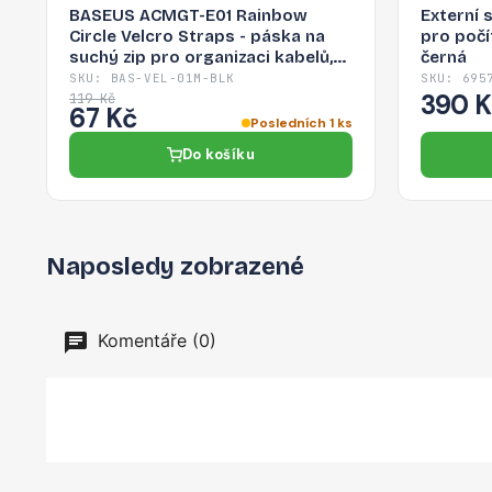
BASEUS ACMGT-E01 Rainbow
Externí 
Circle Velcro Straps - páska na
pro počí
suchý zip pro organizaci kabelů,
černá
1m, černá
SKU: BAS-VEL-01M-BLK
SKU: 695
390 
119 Kč
67 Kč
Posledních 1 ks
Do košíku
Naposledy zobrazené
Komentáře (0)