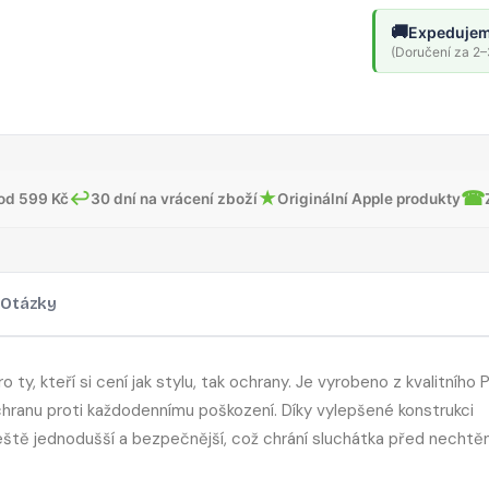
🚚
Expedujem
(Doručení za 2–3
↩
★
☎
od 599 Kč
30 dní na vrácení zboží
Originální Apple produkty
Otázky
y, kteří si cení jak stylu, tak ochrany. Je vyrobeno z kvalitního 
ochranu proti každodennímu poškození. Díky vylepšené konstrukci
ještě jednodušší a bezpečnější, což chrání sluchátka před necht