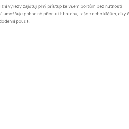
cizní výřezy zajišťují plný přístup ke všem portům bez nutnosti
erá umožňuje pohodlné připnutí k batohu, tašce nebo klíčům, díky
dodenní použití.