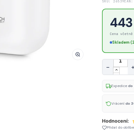
SKU: 26539
EAN:
Silikonové
pouzdro
443
Tech-
Protect
Cena včetně
Slim
Hook
Skladem (2
pro
Apple
Množství
AirPods
−
4
–
Expedice
do 
White
Vrácení
do 3
Hodnocení:
Přidat do oblíb