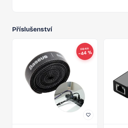
Příslušenství
119 Kč
−44 %