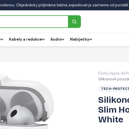
volenou. Objednávky přijímáme běžně, expedovat je začneme od pondělí 
y
Kabely a redukce
Audio
Nabíječky
Domů
Apple
AirP
/
/
Silikonové pouzd
TECH-PROTEC
Siliko
Slim Ho
White