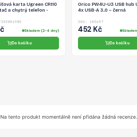
síťová karta Ugreen CR110
Orico PW4U-U3 USB hub 
tač a chytrý telefon -
4x USB-A 3.0 – černá
7303801985
SKU: 185657
Kč
452 Kč
Skladem (2-4 dny)
Skladem
Do košíku
Do košíku
Na tento produkt momentálně není přidána žádná recenze.