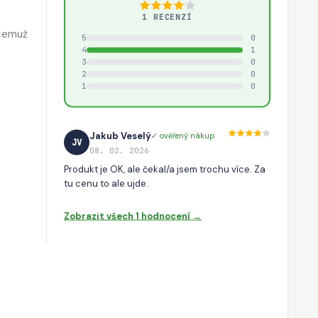
1 RECENZÍ
 čemuž
5
0
4
1
3
0
2
0
1
0
Jakub Veselý
✓ ověřený nákup
JV
08. 02. 2026
Produkt je OK, ale čekal/a jsem trochu více. Za
tu cenu to ale ujde.
Zobrazit všech 1 hodnocení →