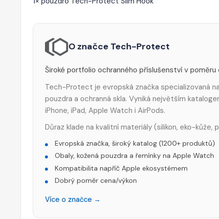
1× pouzdro Tech-Protect Slim Hook
O značce Tech-Protect
Široké portfolio ochranného příslušenství v poměru
Tech-Protect je evropská značka specializovaná na 
pouzdra a ochranná skla. Vyniká největším katalog
iPhone, iPad, Apple Watch i AirPods.
Důraz klade na kvalitní materiály (silikon, eko-kůže,
Evropská značka, široký katalog (1200+ produktů)
Obaly, kožená pouzdra a řemínky na Apple Watch
Kompatibilita napříč Apple ekosystémem
Dobrý poměr cena/výkon
Více o značce →