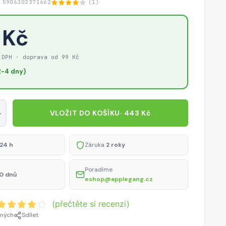
 5906302371662
(1)
 Kč
 DPH · doprava od 99 Kč
-4 dny)
+
VLOŽIT DO KOŠÍKU
· 443 Kč
24 h
Záruka
2 roky
Poradíme
0 dnů
eshop@applegang.cz
(přečtěte si recenzi)
ených
Sdílet