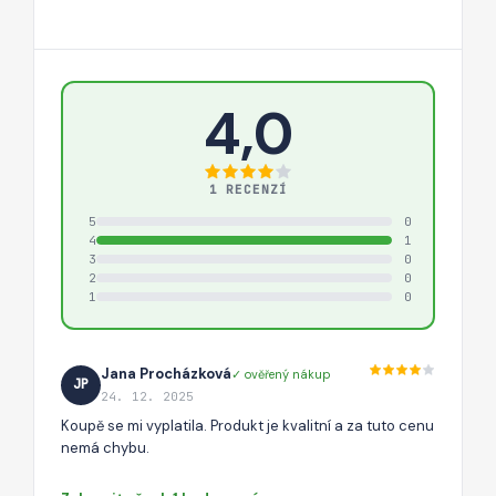
4,0
1 RECENZÍ
5
0
4
1
3
0
2
0
1
0
Jana Procházková
✓ ověřený nákup
JP
24. 12. 2025
Koupě se mi vyplatila. Produkt je kvalitní a za tuto cenu
nemá chybu.