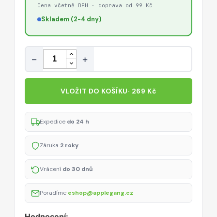
Cena včetně DPH · doprava od 99 Kč
Skladem (2-4 dny)
Množství
−
+
VLOŽIT DO KOŠÍKU
· 269 Kč
Expedice
do 24 h
Záruka
2 roky
Vrácení
do 30 dnů
Poradíme
eshop@applegang.cz
Hodnocení: