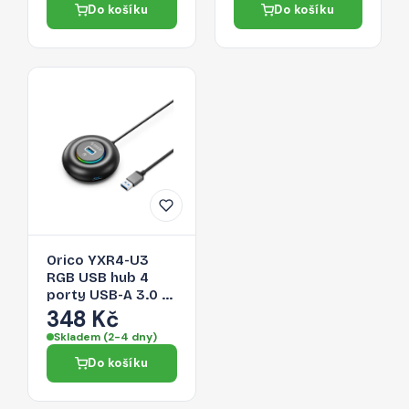
Do košíku
Do košíku
Orico YXR4-U3
RGB USB hub 4
porty USB-A 3.0 s
audio/mikrofonním
348 Kč
portem 0,3 m –
Skladem (2-4 dny)
černý
Do košíku