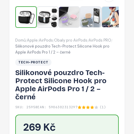
pro
Apple
AirPods
Pro
1
Domů
Apple
AirPods
Obaly pro AirPods
AirPods PRO
/
/
/
/
/
/
Silikonové pouzdro Tech-Protect Silicone Hook pro
2
Apple AirPods Pro 1 / 2 – černé
–
TECH-PROTECT
černé
Silikonové pouzdro Tech-
Protect Silicone Hook pro
Apple AirPods Pro 1 / 2 –
černé
SKU: 25958
EAN: 5906302313297
(1)
269 Kč