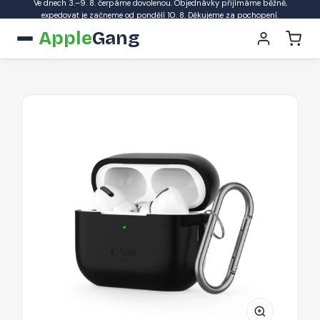
Ve dnech 3.–9. 8. čerpáme dovolenou. Objednávky přijímáme běžně,
expedovat je začneme od pondělí 10. 8. Děkujeme za pochopení.
Apple
Gang
Silikonové
pouzdro
Tech-
Protect
Silicone
Hook