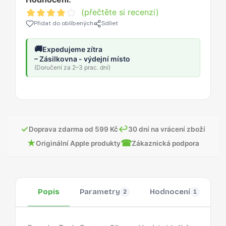
(přečtěte si recenzi)
Přidat do oblíbených
Sdílet
🚚
Expedujeme zítra
– Zásilkovna - výdejní místo
(Doručení za 2–3 prac. dní)
✓
↩
Doprava zdarma od 599 Kč
30 dní na vrácení zboží
★
☎
Originální Apple produkty
Zákaznická podpora
Popis
Parametry
Hodnocení
O
2
1