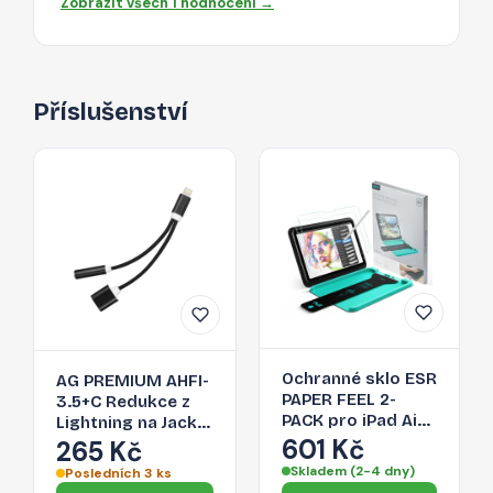
Zobrazit všech 1 hodnocení →
Příslušenství
Ochranné sklo ESR
AG PREMIUM AHFI-
PAPER FEEL 2-
3.5+C Redukce z
PACK pro iPad Air
Lightning na Jack
13" (1 / 2 / 3 2024-
601 Kč
3,5/Lightning,
265 Kč
2026) - clear
černá
Skladem (2-4 dny)
Posledních 3 ks