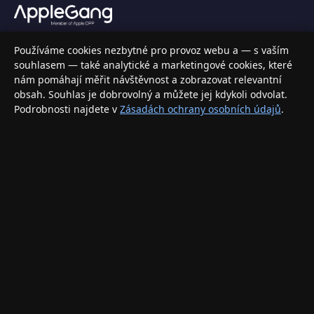
Váš specializovaný obchod s Apple produkty, příslušenstvím a
Používáme cookies nezbytné pro provoz webu a — s vaším
elektronikou. Nakupujte bezpečně a s jistotou.
souhlasem — také analytické a marketingové cookies, které
nám pomáhají měřit návštěvnost a zobrazovat relevantní
INFORMACE
obsah. Souhlas je dobrovolný a můžete jej kdykoli odvolat.
Podrobnosti najdete v
Zásadách ochrany osobních údajů
.
Doprava a doručení
Způsoby platby
Obchodní podmínky
Ochrana osobních údajů
Vrácení zboží a reklamace
KONTAKT
eshop@applegang.cz
Po–Pá: 9:00–18:00
Napište nám