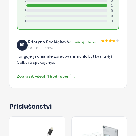
5
0
4
1
3
0
2
0
1
0
Kristýna Sedláčková
✓ ověřený nákup
KS
18. 01. 2026
Funguje, jak má, ale zpracování mohlo být kvalitnější.
Celkově spokojený/á.
Zobrazit všech 1 hodnocení →
Příslušenství