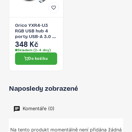
Orico YXR4-U3
RGB USB hub 4
porty USB-A 3.0 s
audio/mikrofonním
348 Kč
portem 0,3 m –
Skladem (2-4 dny)
černý
Do košíku
Naposledy zobrazené
Komentáře (0)
Na tento produkt momentálně není přidána žádná