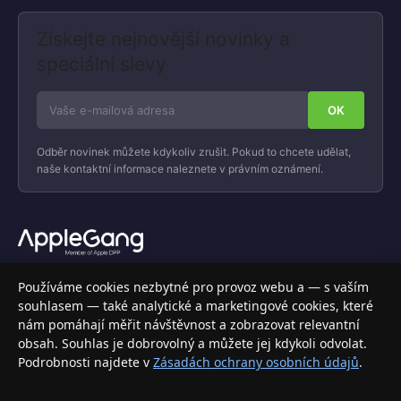
Získejte nejnovější novinky a
speciální slevy
Odběr novinek můžete kdykoliv zrušit. Pokud to chcete udělat,
naše kontaktní informace naleznete v právním oznámení.
Váš specializovaný obchod s Apple produkty, příslušenstvím a
Používáme cookies nezbytné pro provoz webu a — s vaším
elektronikou. Nakupujte bezpečně a s jistotou.
souhlasem — také analytické a marketingové cookies, které
nám pomáhají měřit návštěvnost a zobrazovat relevantní
INFORMACE
obsah. Souhlas je dobrovolný a můžete jej kdykoli odvolat.
Podrobnosti najdete v
Zásadách ochrany osobních údajů
.
Doprava a doručení
Způsoby platby