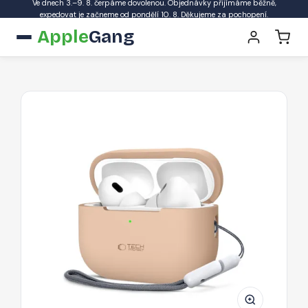
Ve dnech 3.–9. 8. čerpáme dovolenou. Objednávky přijímáme běžně,
expedovat je začneme od pondělí 10. 8. Děkujeme za pochopení.
Apple
Gang
Silikonové
pouzdro
Tech-
Protect
pro
Apple