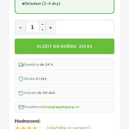
Skladem (2-4 dny)
Množství
−
+
VLOŽIT DO KOŠÍKU
· 212 Kč
Expedice
do 24 h
Záruka
2 roky
Vrácení
do 30 dnů
Poradíme
eshop@applegang.cz
Hodnocení:
(přečtěte si recenzi)