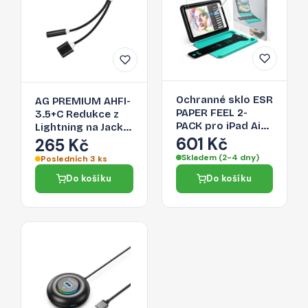
Ochranné sklo ESR
AG PREMIUM AHFI-
PAPER FEEL 2-
3.5+C Redukce z
PACK pro iPad Air
Lightning na Jack
13" (1 / 2 / 3 2024-
601 Kč
3,5/Lightning,
265 Kč
2026) - clear
černá
Skladem (2-4 dny)
Posledních 3 ks
Do košíku
Do košíku