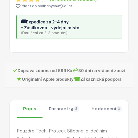
Přidat do oblíbených
Sdílet
🚚
Expedice za 2–4 dny
– Zásilkovna - výdejní místo
(Doručení za 2–3 prac. dní)
✓
↩
Doprava zdarma od 599 Kč
30 dní na vrácení zboží
★
☎
Originální Apple produkty
Zákaznická podpora
Popis
Parametry
Hodnocení
O
2
1
Pouzdro Tech-Protect Silicone je ideálním