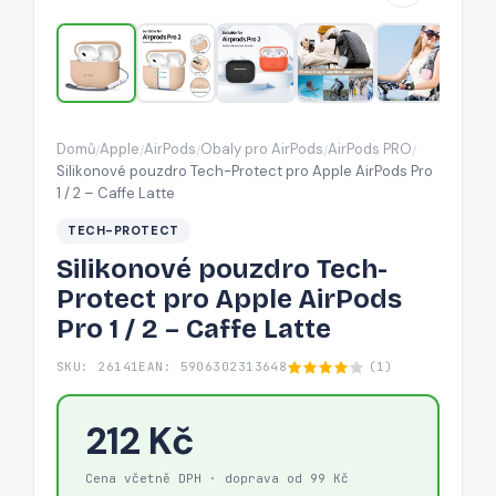
AirPods
Pro
1
/
2
Domů
Apple
AirPods
Obaly pro AirPods
AirPods PRO
/
/
/
/
/
–
Silikonové pouzdro Tech-Protect pro Apple AirPods Pro
Caffe
1 / 2 – Caffe Latte
Latte
TECH-PROTECT
Silikonové pouzdro Tech-
Protect pro Apple AirPods
Pro 1 / 2 – Caffe Latte
SKU: 26141
EAN: 5906302313648
(1)
212 Kč
Cena včetně DPH · doprava od 99 Kč