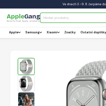
Ve dnech 3.–9. 8. čerpáme do
Apple
Gang
Recertified Apple produkty
Apple
Samsung
Xiaomi
Značky
Ostatní doplňk