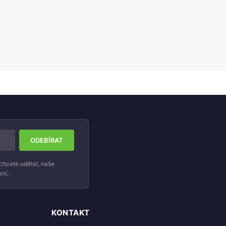
chcete udělat, naše
ní.
KONTAKT