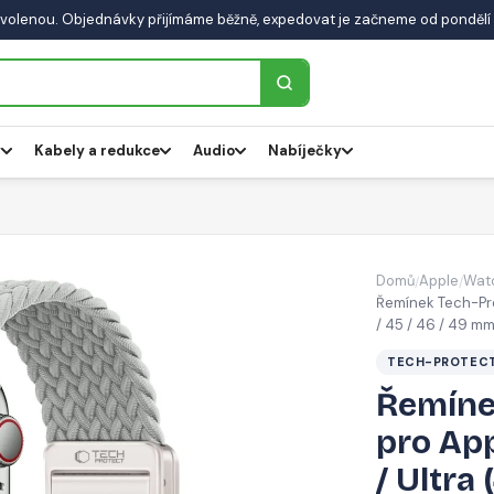
volenou. Objednávky přijímáme běžně, expedovat je začneme od pondělí 
y
Kabely a redukce
Audio
Nabíječky
Domů
Apple
Wat
/
/
Řemínek Tech-Prot
/ 45 / 46 / 49 m
TECH-PROTEC
Řemíne
pro Appl
/ Ultra 