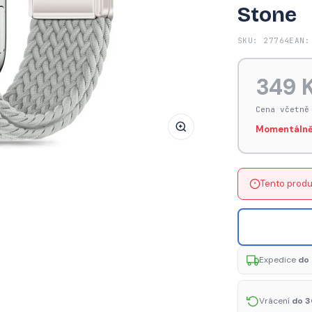
Stone
Řemínek
Tech-
SKU: 27764
EAN:
Protect
NylonMag
349 
pro
Apple
Cena včetně
Watch
Momentálně
8
/
9
Tento produ
/
10
/
11
/
Expedice
do 
SE
/
Vrácení
do 3
Ultra