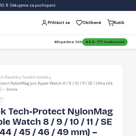
10. 8. Děkujeme za pochopení.
Přihlásit se
Oblíbené
Košík
Expedice 24h
4.9 · 177 hodnocení
ch
Řemínky
Textilní řemínky
/
/
/
ect NylonMag pro Apple Watch 8 / 9 / 10 / 11 / SE / Ultra (44
m) – Stone
T
k Tech-Protect NylonMag
e Watch 8 / 9 / 10 / 11 / SE
(44 / 45 / 46 / 49 mm) –