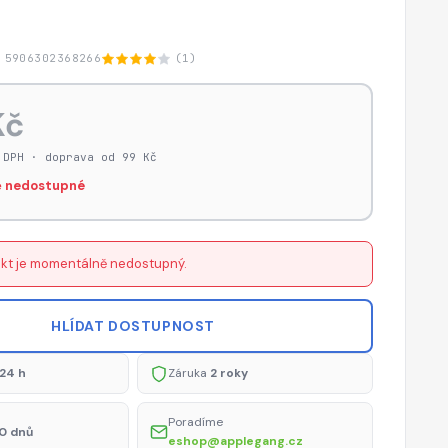
 5906302368266
(1)
Kč
 DPH · doprava od 99 Kč
 nedostupné
kt je momentálně nedostupný.
HLÍDAT DOSTUPNOST
24 h
Záruka
2 roky
Poradíme
0 dnů
eshop@applegang.cz