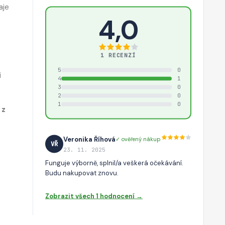
aje
4,0
1 RECENZÍ
5
0
i
4
1
3
0
2
0
1
0
 z
Veronika Říhová
✓ ověřený nákup
VŘ
23. 11. 2025
Funguje výborně, splnil/a veškerá očekávání.
Budu nakupovat znovu.
Zobrazit všech 1 hodnocení →