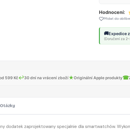
(44
Hodnocení:
/
Přidat do oblíb
45
/
🚚
Expedice z
46
(Doručení za 2–3
/
49
mm)
–
Stone
↩
★
☎
od 599 Kč
30 dní na vrácení zboží
Originální Apple produkty
Otázky
alny dodatek zaprojektowany specjalnie dla smartwatchów. Wyko