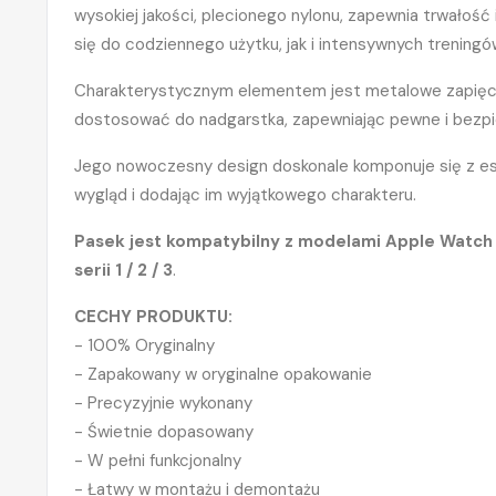
wysokiej jakości, plecionego nylonu, zapewnia trwałość i
się do codziennego użytku, jak i intensywnych treningó
Charakterystycznym elementem jest metalowe zapięci
dostosować do nadgarstka, zapewniając pewne i bezp
Jego nowoczesny design doskonale komponuje się z e
wygląd i dodając im wyjątkowego charakteru.
Pasek jest kompatybilny z modelami Apple Watch (44 / 
serii 1 / 2 / 3
.
CECHY PRODUKTU:
- 100% Oryginalny
- Zapakowany w oryginalne opakowanie
- Precyzyjnie wykonany
- Świetnie dopasowany
- W pełni funkcjonalny
- Łatwy w montażu i demontażu