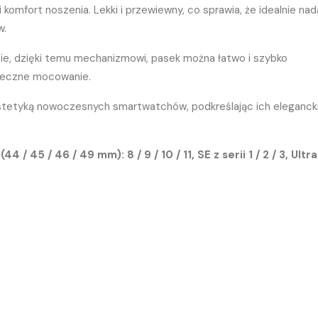
 komfort noszenia. Lekki i przewiewny, co sprawia, że idealnie nad
w.
e, dzięki temu mechanizmowi, pasek można łatwo i szybko
ieczne mocowanie.
stetyką nowoczesnych smartwatchów, podkreślając ich eleganck
45 / 46 / 49 mm): 8 / 9 / 10 / 11, SE z serii 1 / 2 / 3, Ultra