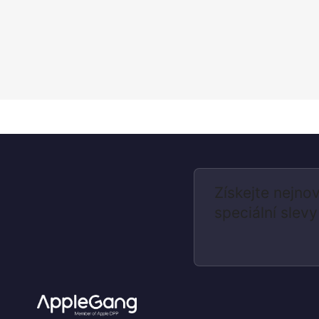
Získejte nejnov
speciální slevy