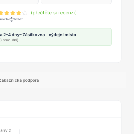
(přečtěte si recenzi)
ených
Sdílet
a 2–4 dny
– Zásilkovna - výdejní místo
 prac. dní)
Zákaznická podpora
nany z