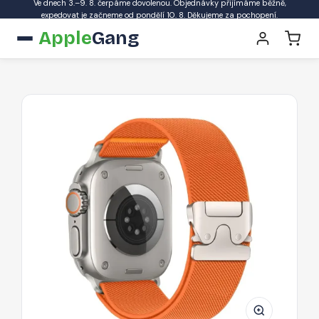
Ve dnech 3.–9. 8. čerpáme dovolenou. Objednávky přijímáme běžně,
expedovat je začneme od pondělí 10. 8. Děkujeme za pochopení.
Apple
Gang
Řemínek
Tech-
Protect
Nylon
Clasp
pro