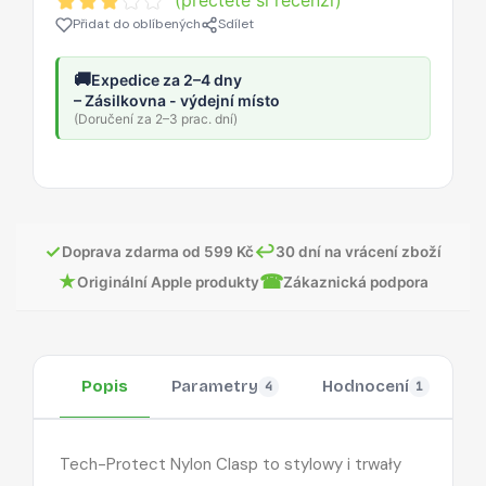
(přečtěte si recenzi)
Přidat do oblíbených
Sdílet
🚚
Expedice za 2–4 dny
– Zásilkovna - výdejní místo
(Doručení za 2–3 prac. dní)
✓
↩
Doprava zdarma od 599 Kč
30 dní na vrácení zboží
★
☎
Originální Apple produkty
Zákaznická podpora
Popis
Parametry
Hodnocení
O
4
1
Tech-Protect Nylon Clasp to stylowy i trwały