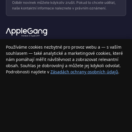
Odběr novinek můžete kdykoliv zrušit. Pokud to chcete udělat,
naše kontaktní informace naleznete v právním oznámení.
Váš specializovaný obchod s Apple produkty, příslušenstvím a
Používáme cookies nezbytné pro provoz webu a — s vaším
elektronikou. Nakupujte bezpečně a s jistotou.
souhlasem — také analytické a marketingové cookies, které
nám pomáhají měřit návštěvnost a zobrazovat relevantní
INFORMACE
obsah. Souhlas je dobrovolný a můžete jej kdykoli odvolat.
Podrobnosti najdete v
Zásadách ochrany osobních údajů
.
Doprava a doručení
Způsoby platby
Obchodní podmínky
Ochrana osobních údajů
Vrácení zboží a reklamace
KONTAKT
eshop@applegang.cz