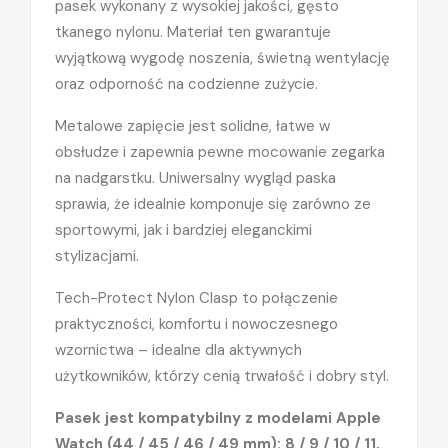
pasek wykonany z wysokiej jakości, gęsto
tkanego nylonu. Materiał ten gwarantuje
wyjątkową wygodę noszenia, świetną wentylację
oraz odporność na codzienne zużycie.
Metalowe zapięcie jest solidne, łatwe w
obsłudze i zapewnia pewne mocowanie zegarka
na nadgarstku. Uniwersalny wygląd paska
sprawia, że idealnie komponuje się zarówno ze
sportowymi, jak i bardziej eleganckimi
stylizacjami.
Tech-Protect Nylon Clasp to połączenie
praktyczności, komfortu i nowoczesnego
wzornictwa – idealne dla aktywnych
użytkowników, którzy cenią trwałość i dobry styl.
Pasek jest kompatybilny z modelami Apple
Watch (44 / 45 / 46 / 49 mm): 8 / 9 / 10 / 11,