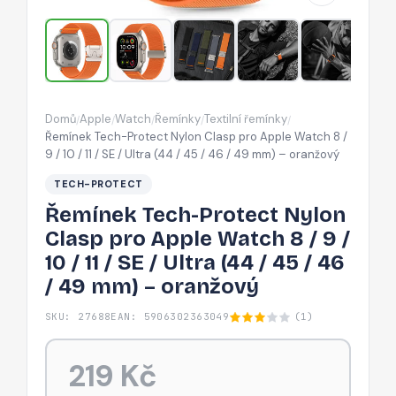
Apple
Watch
8
/
9
Domů
Apple
Watch
Řemínky
Textilní řemínky
/
/
/
/
/
/
Řemínek Tech-Protect Nylon Clasp pro Apple Watch 8 /
10
9 / 10 / 11 / SE / Ultra (44 / 45 / 46 / 49 mm) – oranžový
/
TECH-PROTECT
11
Řemínek Tech-Protect Nylon
/
Clasp pro Apple Watch 8 / 9 /
SE
10 / 11 / SE / Ultra (44 / 45 / 46
/
/ 49 mm) – oranžový
Ultra
(44
SKU: 27688
EAN: 5906302363049
(1)
/
45
219 Kč
/