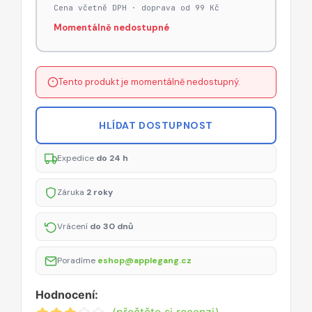
46
Cena včetně DPH · doprava od 99 Kč
/
Momentálně nedostupné
49
mm)
–
Tento produkt je momentálně nedostupný.
oranžový
HLÍDAT DOSTUPNOST
Expedice
do 24 h
Záruka
2 roky
Vrácení
do 30 dnů
Poradíme
eshop@applegang.cz
Hodnocení: