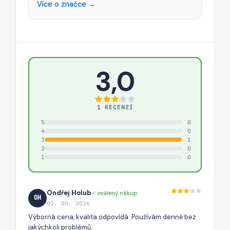
Více o značce →
3,0
1 RECENZÍ
5
0
4
0
3
1
2
0
1
0
Ondřej Holub
✓ ověřený nákup
OH
02. 05. 2026
Výborná cena, kvalita odpovídá. Používám denně bez
jakýchkoli problémů.