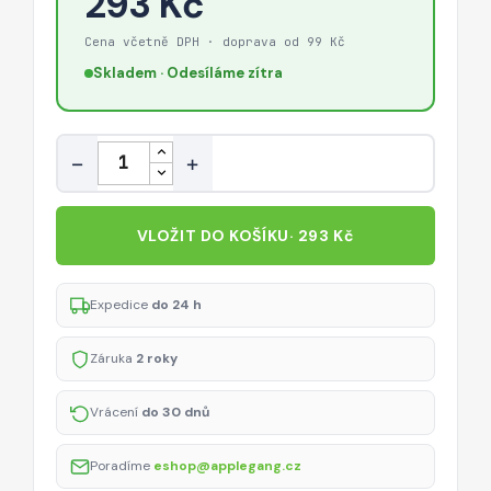
293 Kč
/
49
Cena včetně DPH · doprava od 99 Kč
mm)
Skladem · Odesíláme zítra
–
černý
Množství
−
+
VLOŽIT DO KOŠÍKU
· 293 Kč
Expedice
do 24 h
Záruka
2 roky
Vrácení
do 30 dnů
Poradíme
eshop@applegang.cz