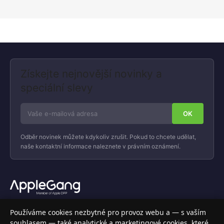
Získejte nejnovější novinky a
speciální slevy
Odběr novinek můžete kdykoliv zrušit. Pokud to chcete udělat,
naše kontaktní informace naleznete v právním oznámení.
Váš specializovaný obchod s Apple produkty, příslušenstvím a
Používáme cookies nezbytné pro provoz webu a — s vaším
elektronikou. Nakupujte bezpečně a s jistotou.
souhlasem — také analytické a marketingové cookies, které