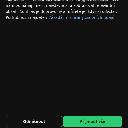
nám pomáhají měřit návštěvnost a zobrazovat relevantní
INFORMACE
obsah. Souhlas je dobrovolný a můžete jej kdykoli odvolat.
Podrobnosti najdete v
Zásadách ochrany osobních údajů
.
Doprava a doručení
Způsoby platby
Obchodní podmínky
Ochrana osobních údajů
Vrácení zboží a reklamace
KONTAKT
eshop@applegang.cz
Po–Pá: 9:00–18:00
Napište nám
© 2026 AppleGang.cz – Všechna práva vyhrazena
293 Kč
Řemínek Tech-Protect MilaneseBand pro Apple Watch 8 / 9 / 1…
DO KOŠÍKU
Odmítnout
Přijmout vše