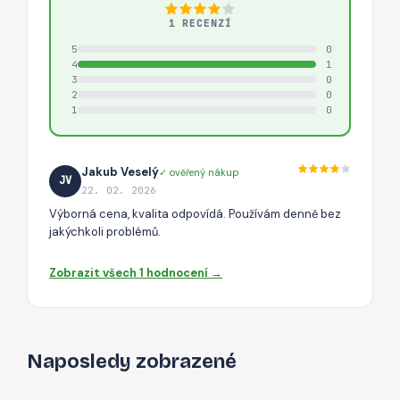
1 RECENZÍ
5
0
4
1
3
0
2
0
1
0
Jakub Veselý
✓ ověřený nákup
JV
22. 02. 2026
Výborná cena, kvalita odpovídá. Používám denně bez
jakýchkoli problémů.
Zobrazit všech 1 hodnocení →
Naposledy zobrazené