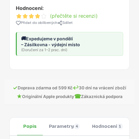
Hodnocení:
(přečtěte si recenzi)
Přidat do oblíbených
Sdílet
🚚
Expedujeme v pondělí
– Zásilkovna - výdejní místo
(Doručení za 1–2 prac. dní)
✓
↩
Doprava zdarma od 599 Kč
30 dní na vrácení zboží
★
☎
Originální Apple produkty
Zákaznická podpora
Popis
Parametry
Hodnocení
O
4
1