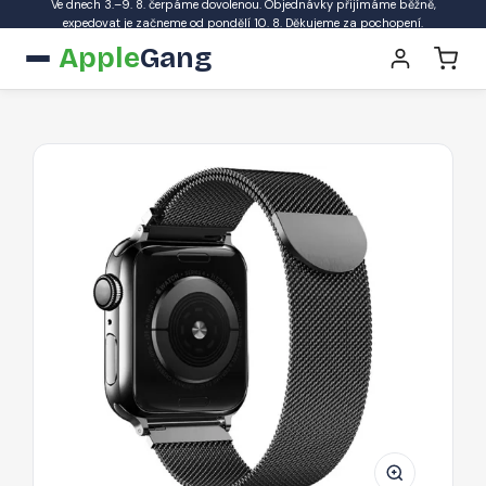
Ve dnech 3.–9. 8. čerpáme dovolenou. Objednávky přijímáme běžně,
expedovat je začneme od pondělí 10. 8. Děkujeme za pochopení.
Apple
Gang
Řemínek
Tech-
Protect
MilaneseBand
pro
Apple