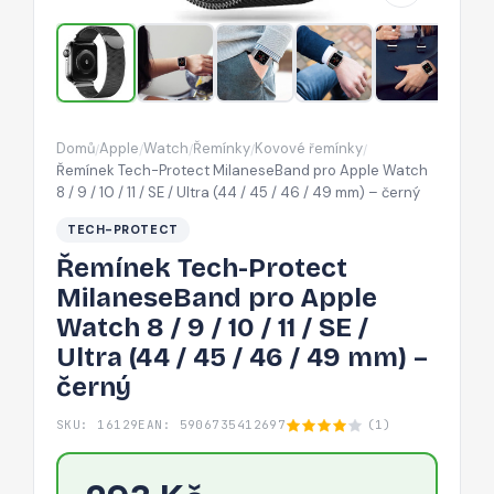
Watch
8
/
9
/
Domů
Apple
Watch
Řemínky
Kovové řemínky
/
/
/
/
/
10
Řemínek Tech-Protect MilaneseBand pro Apple Watch
/
8 / 9 / 10 / 11 / SE / Ultra (44 / 45 / 46 / 49 mm) – černý
11
TECH-PROTECT
/
Řemínek Tech-Protect
SE
MilaneseBand pro Apple
/
Watch 8 / 9 / 10 / 11 / SE /
Ultra
Ultra (44 / 45 / 46 / 49 mm) –
(44
černý
/
45
SKU: 16129
EAN: 5906735412697
(1)
/
46