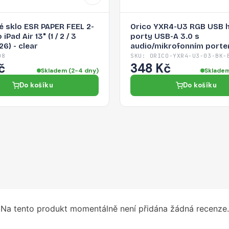
 sklo ESR PAPER FEEL 2-
Orico YXR4-U3 RGB USB 
iPad Air 13" (1 / 2 / 3
porty USB-A 3.0 s
6) - clear
audio/mikrofonním porte
– černý
08
SKU: ORICO-YXR4-U3-03-BK-
č
348 Kč
Skladem (2-4 dny)
Skladem
Do košíku
Do košíku
Na tento produkt momentálně není přidána žádná recenze.