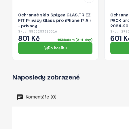
Ochranné sklo Spigen GLAS.TR EZ
Ochranné
FIT Privacy Glass pro iPhone 17 Air
PACK pro 
- privacy
2024-202
SKU: 8800283310016
SKU: 298
801 Kč
601 K
Skladem (2-4 dny)
Do košíku
Naposledy zobrazené
Komentáře (0)