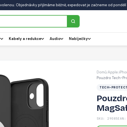
volenou. Objednávky přijímáme běžně, expedovat je začneme od pondělí 
y
Kabely a redukce
Audio
Nabíječky
Domů
Apple
iPho
/
/
Pouzdro Tech-Pro
TECH-PROTEC
Pouzdr
MagSafe
SKU: 29085
EAN: