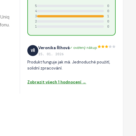
5
0
4
0
 Uniq
3
1
2
0
fonu.
1
0
Veronika Říhová
✓ ověřený nákup
VŘ
15. 01. 2026
Produkt funguje jak má. Jednoduché použití,
solidní zpracování.
Zobrazit všech 1 hodnocení →