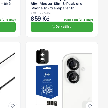
– čiré
AlignMaster Slim 3-Pack pro
iPhone 17 - transparentní
SKU: 207102
859 Kč
 (2-4 dny)
Skladem (2-4 dny)
Do košíku