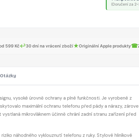
(Doručení za 2–3
↩
★
☎
od 599 Kč
30 dní na vrácení zboží
Originální Apple produkty
Otázky
ignu, vysoké úrovně ochrany a plné funkčnosti. Je vyrobené z
poskytovalo maximální ochranu telefonu před pády a nárazy, zárov
t vystlaná mikrovláknem účinně chrání zadní stranu zařízení před
 riziko náhodného vyklouznutí telefonu z ruky. Stylové hliníkové