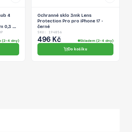
hub 4
Ochranné sklo 3mk Lens
Protection Pro pro iPhone 17 -
m 0,3 m
černé
BP
SKU: 194856
496 Kč
 (2-4 dny)
Skladem (2-4 dny)
Do košíku