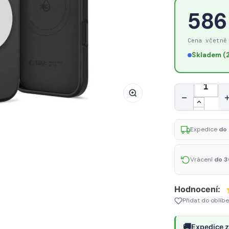
Pouzdro
586
Tech-
Protect
Cena včetně
Uniq
Skladem (2
MagSafe
pro
iPhone
Množství
−
17
–
černé
Expedice
do 
Vrácení
do 3
Hodnocení:
Přidat do oblíb
🚚
Expedice z