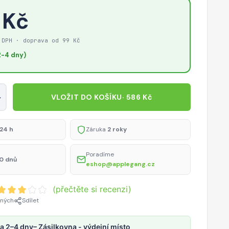
 Kč
 DPH · doprava od 99 Kč
-4 dny)
+
VLOŽIT DO KOŠÍKU
· 586 Kč
24 h
Záruka
2 roky
Poradíme
0 dnů
eshop@applegang.cz
(přečtěte si recenzi)
ených
Sdílet
a 2–4 dny
– Zásilkovna - výdejní místo