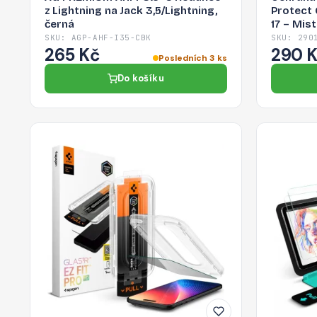
z Lightning na Jack 3,5/Lightning,
Protect 
černá
17 – Mist
SKU: AGP-AHF-I35-CBK
SKU: 290
265 Kč
290 
Posledních 3 ks
Do košíku