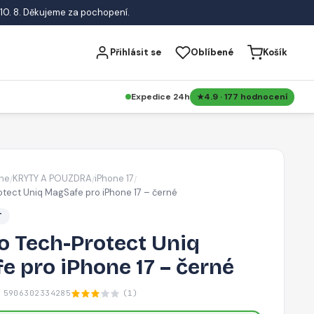
10. 8. Děkujeme za pochopení.
Přihlásit se
Oblíbené
Košík
Expedice 24h
4.9 · 177 hodnocení
ne
KRYTY A POUZDRA
iPhone 17
/
/
/
tect Uniq MagSafe pro iPhone 17 – černé
T
o Tech-Protect Uniq
 pro iPhone 17 – černé
 5906302334285
(1)