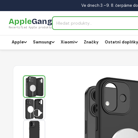
Ve dnech 3.–9. 8. čerpáme do
Apple
Gang
Recertified Apple produkty
Apple
Samsung
Xiaomi
Značky
Ostatní doplňk