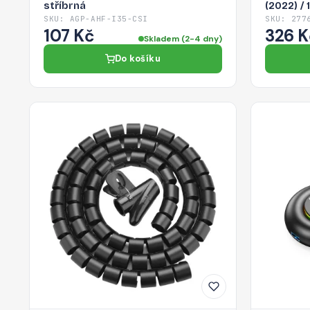
stříbrná
(2022) / 
SKU: AGP-AHF-I35-CSI
SKU: 277
107 Kč
326 K
Skladem (2-4 dny)
Do košíku