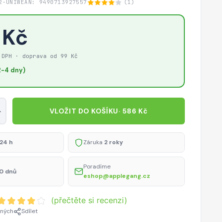
2-UNIW
EAN: 9490713927557
(1)
 Kč
 DPH · doprava od 99 Kč
-4 dny)
+
VLOŽIT DO KOŠÍKU
· 586 Kč
24 h
Záruka
2 roky
Poradíme
0 dnů
eshop@applegang.cz
(přečtěte si recenzi)
ených
Sdílet