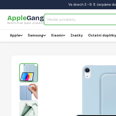
Ve dnech 3.–9. 8. čerpáme do
Apple
Gang
Recertified Apple produkty
Apple
Samsung
Xiaomi
Značky
Ostatní doplňk