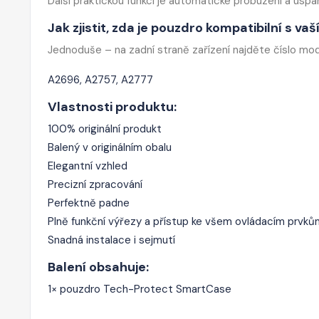
Další praktickou funkcí je automatické probuzení a uspán
Jak zjistit, zda je pouzdro kompatibilní s v
Jednoduše – na zadní straně zařízení najděte číslo mod
A2696, A2757, A2777
Vlastnosti produktu:
100% originální produkt
Balený v originálním obalu
Elegantní vzhled
Precizní zpracování
Perfektně padne
Plně funkční výřezy a přístup ke všem ovládacím prvků
Snadná instalace i sejmutí
Balení obsahuje:
1× pouzdro Tech-Protect SmartCase