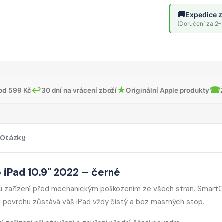
🚚
Expedice z
(Doručení za 2–3
↩
★
☎
od 599 Kč
30 dní na vrácení zboží
Originální Apple produkty
Otázky
iPad 10.9" 2022 – černé
nu zařízení před mechanickým poškozením ze všech stran. Smart
mu povrchu zůstává váš iPad vždy čistý a bez mastných stop.