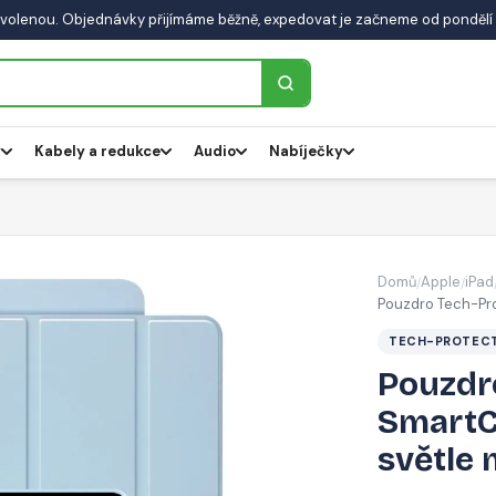
volenou. Objednávky přijímáme běžně, expedovat je začneme od pondělí 
y
Kabely a redukce
Audio
Nabíječky
Domů
Apple
iPad
/
/
Pouzdro Tech-Pro
TECH-PROTEC
Pouzdr
SmartCa
světle