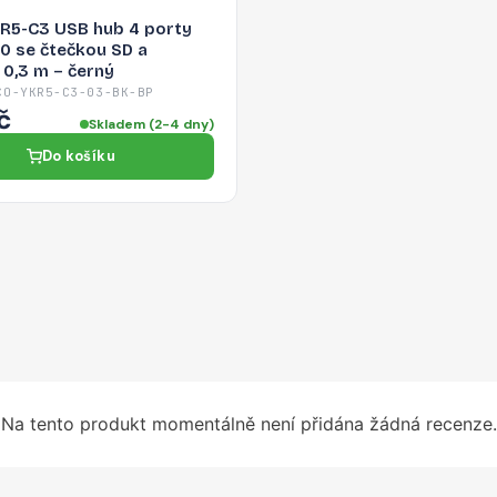
XR5-C3 USB hub 4 porty
0 se čtečkou SD a
0,3 m – černý
CO-YKR5-C3-03-BK-BP
č
Skladem (2-4 dny)
Do košíku
Na tento produkt momentálně není přidána žádná recenze.