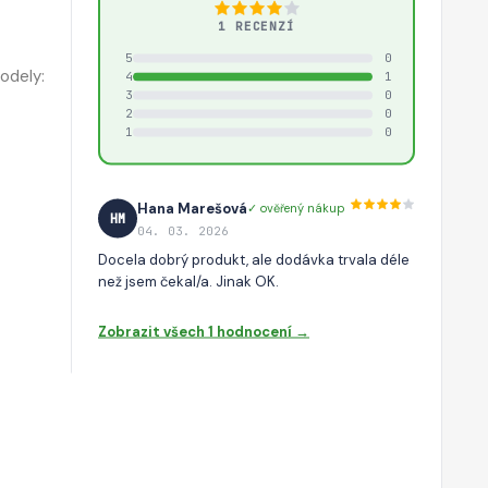
1 RECENZÍ
5
0
odely:
4
1
3
0
2
0
1
0
Hana Marešová
✓ ověřený nákup
HM
04. 03. 2026
Docela dobrý produkt, ale dodávka trvala déle
než jsem čekal/a. Jinak OK.
Zobrazit všech 1 hodnocení →