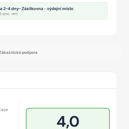
a 2–4 dny
– Zásilkovna - výdejní místo
 prac. dní)
Zákaznická podpora
Case
4,0