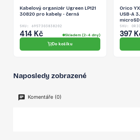
Kabelový organizér Ugreen LP121
Orico Y
30820 pro kabely - černá
USB-A 3.
microSD 
SKU: 6957303838202
SKU: ORI
414 Kč
397 K
Skladem (2-4 dny)
Do košíku
Naposledy zobrazené
Komentáře (0)