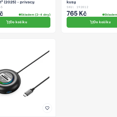
11" (2025) - privacy
kusy
65
SKU: 192012
č
765 Kč
Skladem (2-4 dny)
Skladem
Do košíku
Do košíku