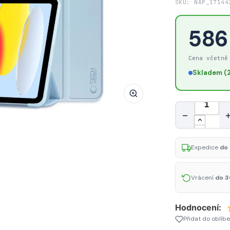
SKU: NAP_17144
Pouzdro
Tech-
586
Protect
SmartCase
Cena včetně
pro
iPad
Skladem (2
10.9"
2022
Množství
–
−
světle
modré
Expedice
do 
Vrácení
do 3
Hodnocení:
Přidat do oblíb