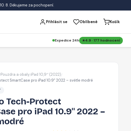
10. 8. Děkujeme za pochopení.
Přihlásit se
Oblíbené
Košík
Expedice 24h
4.9 · 177 hodnocení
Pouzdra a obaly
iPad 10,9′′ (2022)
/
/
/
tect SmartCase pro iPad 10.9" 2022 – světle modré
T
o Tech-Protect
se pro iPad 10.9" 2022 –
 modré