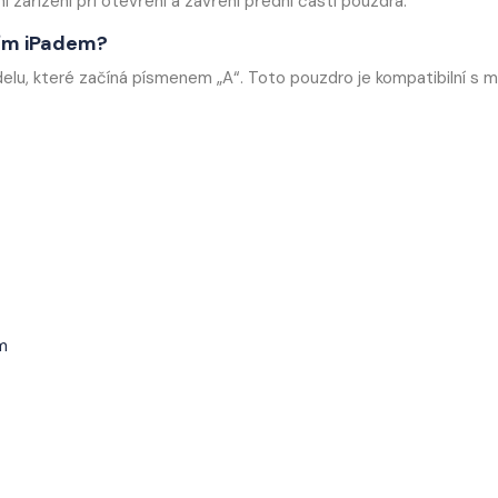
í zařízení při otevření a zavření přední části pouzdra.
aším iPadem?
elu, které začíná písmenem „A“. Toto pouzdro je kompatibilní s m
m