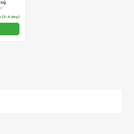
rný
BP
 (2-4 dny)