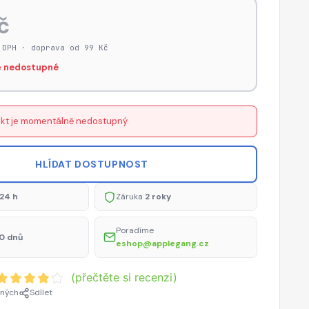
č
 DPH · doprava od 99 Kč
 nedostupné
kt je momentálně nedostupný.
HLÍDAT DOSTUPNOST
24 h
Záruka
2 roky
Poradíme
0 dnů
eshop@applegang.cz
(přečtěte si recenzi)
ených
Sdílet