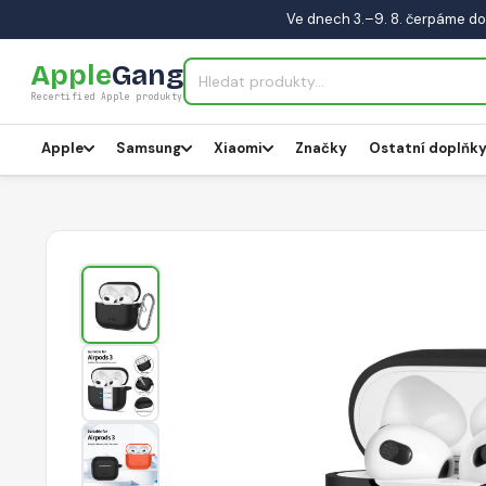
Ve dnech 3.–9. 8. čerpáme do
Apple
Gang
Recertified Apple produkty
Apple
Samsung
Xiaomi
Značky
Ostatní doplňk