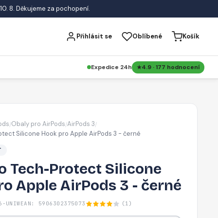
10. 8. Děkujeme za pochopení.
Přihlásit se
Oblíbené
Košík
Expedice 24h
4.9 · 177 hodnocení
ods
Obaly pro AirPods
AirPods 3
/
/
/
tect Silicone Hook pro Apple AirPods 3 - černé
T
 Tech-Protect Silicone
o Apple AirPods 3 - černé
6-UNIW
EAN: 5906302375073
(1)