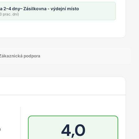
a 2–4 dny
– Zásilkovna - výdejní místo
 prac. dní)
Zákaznická podpora
4,0
a