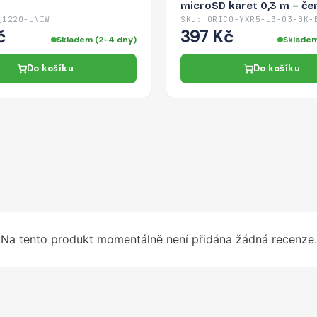
microSD karet 0,3 m – če
_1220-UNIW
SKU: ORICO-YXR5-U3-03-BK-
č
397 Kč
Skladem (2-4 dny)
Skladem
Do košíku
Do košíku
Na tento produkt momentálně není přidána žádná recenze.