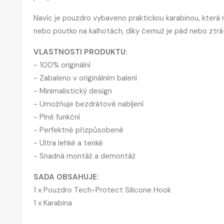
Navíc je pouzdro vybaveno praktickou karabinou, která ro
nebo poutko na kalhotách, díky čemuž je pád nebo ztr
VLASTNOSTI PRODUKTU:
- 100% originální
- Zabaleno v originálním balení
- Minimalistický design
- Umožňuje bezdrátové nabíjení
- Plně funkční
- Perfektně přizpůsobené
- Ultra lehké a tenké
- Snadná montáž a demontáž
SADA OBSAHUJE:
1 x Pouzdro Tech-Protect Silicone Hook
1 x Karabina