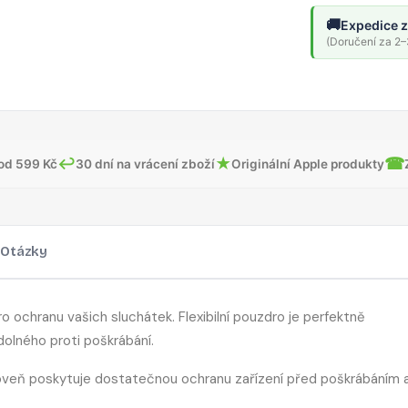
🚚
Expedice z
(Doručení za 2–3
↩
★
☎
od 599 Kč
30 dní na vrácení zboží
Originální Apple produkty
Otázky
o ochranu vašich sluchátek. Flexibilní pouzdro je perfektně
dolného proti poškrábání.
roveň poskytuje dostatečnou ochranu zařízení před poškrábáním 