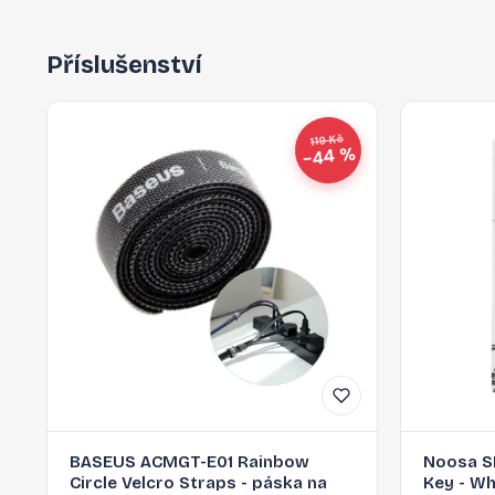
Příslušenství
119 Kč
−44 %
BASEUS ACMGT-E01 Rainbow
Noosa S
Circle Velcro Straps - páska na
Key - Wh