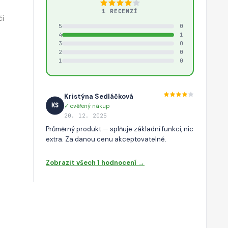
1 RECENZÍ
či
5
0
4
1
3
0
2
0
1
0
Kristýna Sedláčková
KS
✓ ověřený nákup
20. 12. 2025
Průměrný produkt — splňuje základní funkci, nic
extra. Za danou cenu akceptovatelné.
Zobrazit všech 1 hodnocení →