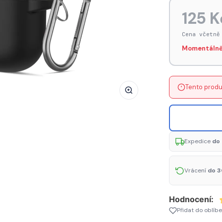
Pouzdro
125 K
Tech-
Protect
Cena včetně
Silicone
Momentálně
Hook
pro
Apple
Tento produ
AirPods
3
-
černé
Expedice
do 
Vrácení
do 3
Hodnocení:
Přidat do oblíb