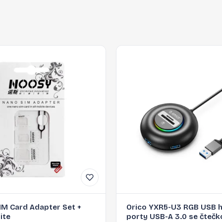
IM Card Adapter Set +
Orico YXR5-U3 RGB USB 
ite
porty USB-A 3.0 se čtečk