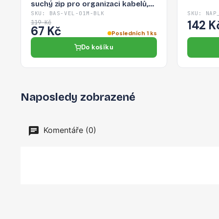
suchý zip pro organizaci kabelů,
1m, černá
SKU: BAS-VEL-01M-BLK
SKU: NAP
142 K
119 Kč
67 Kč
Posledních 1 ks
Do košíku
Naposledy zobrazené
Komentáře (0)