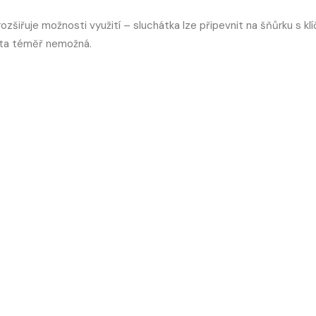
zšiřuje možnosti využití – sluchátka lze připevnit na šňůrku s klí
áta téměř nemožná.