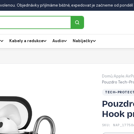
volenou. Objednávky přijímáme běžně, expedovat je začneme od pondělí 
y
Kabely a redukce
Audio
Nabíječky
Domů
Apple
AirP
/
/
Pouzdro Tech-Pro
TECH-PROTEC
Pouzdro
Hook pr
SKU: NAP_17750