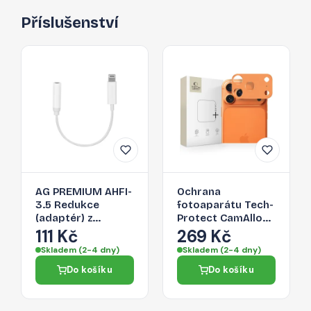
Příslušenství
AG PREMIUM AHFI-
Ochrana
3.5 Redukce
fotoaparátu Tech-
(adaptér) z
Protect CamAlloy
Lightning na 3,5
Fit+ pro iPhone 17
111 Kč
269 Kč
Jack, bílá
Pro Max – Cosmic
Skladem (2-4 dny)
Skladem (2-4 dny)
Orange
Do košíku
Do košíku