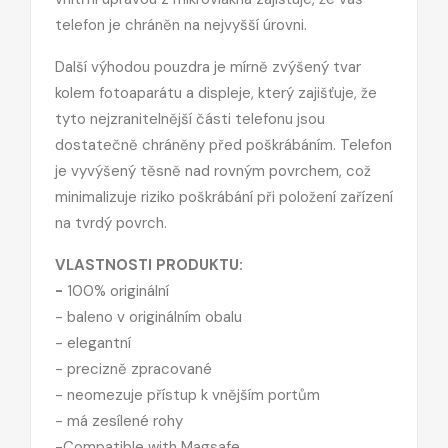
telefon je chráněn na nejvyšší úrovni.
Další výhodou pouzdra je mírně zvýšený tvar
kolem fotoaparátu a displeje, který zajišťuje, že
tyto nejzranitelnější části telefonu jsou
dostatečně chráněny před poškrábáním. Telefon
je vyvýšený těsně nad rovným povrchem, což
minimalizuje riziko poškrábání při položení zařízení
na tvrdý povrch.
VLASTNOSTI PRODUKTU:
-
100% originální
-
baleno v originálním obalu
- elegantní
- precizně zpracované
-
neomezuje přístup k vnějším portům
-
má zesílené rohy
-
Compatible with Magsafe