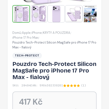
iPhone
17
Pro
Max
-
Domů
Apple
iPhone
KRYTY A POUZDRA
/
/
/
/
fialový
iPhone 17 Pro Max
/
Pouzdro Tech-Protect Silicon MagSafe pro iPhone 17 Pro
Max - fialový
TECH-PROTECT
Pouzdro Tech-Protect Silicon
MagSafe pro iPhone 17 Pro
Max - fialový
SKU: 28404
EAN: 5906302330201
(1)
417 Kč