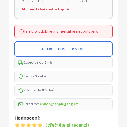
Cena včetně DPH · doprava od 99 Kč
Momentálně nedostupné
Tento produkt je momentálně nedostupný.
HLÍDAT DOSTUPNOST
Expedice
do 24 h
Záruka
2 roky
Vrácení
do 30 dnů
Poradíme
eshop@applegang.cz
Hodnocení:
(přečtěte si recenzi)