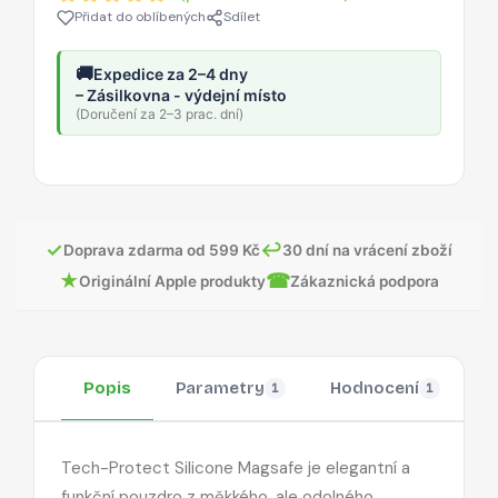
Přidat do oblíbených
Sdílet
🚚
Expedice za 2–4 dny
– Zásilkovna - výdejní místo
(Doručení za 2–3 prac. dní)
✓
↩
Doprava zdarma od 599 Kč
30 dní na vrácení zboží
★
☎
Originální Apple produkty
Zákaznická podpora
Popis
Parametry
Hodnocení
O
1
1
Tech-Protect Silicone Magsafe je elegantní a
funkční pouzdro z měkkého, ale odolného