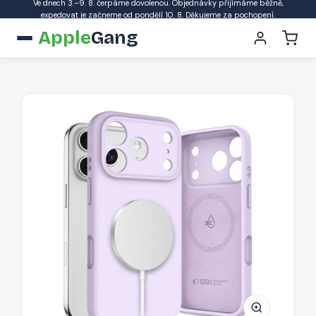
Ve dnech 3.–9. 8. čerpáme dovolenou. Objednávky přijímáme běžně,
expedovat je začneme od pondělí 10. 8. Děkujeme za pochopení.
Apple
Gang
Pouzdro
Tech-
Protect
Silicon
MagSafe
pro