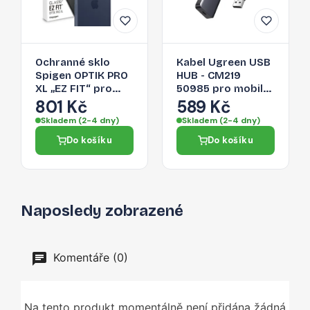
Ochranné sklo
Kabel Ugreen USB
Spigen OPTIK PRO
HUB - CM219
XL „EZ FIT“ pro
50985 pro mobilní
iPhone 17 Pro Max -
zařízení - šedá
801 Kč
589 Kč
navy blue
Skladem (2-4 dny)
Skladem (2-4 dny)
Do košíku
Do košíku
Naposledy zobrazené
Komentáře (0)
Na tento produkt momentálně není přidána žádná