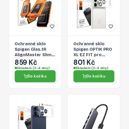
Ochranné sklo
Ochranné sklo
Spigen Glas.tR
Spigen OPTIK PRO
AlignMaster Slim
XL EZ FIT pro
3-Pack pro iPhone
iPhone 17 Pro Max -
859 Kč
801 Kč
17 Pro Max -
stříbrné
Skladem (2-4 dny)
Skladem (2-4 dny)
transparentní
Do košíku
Do košíku