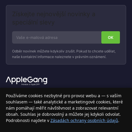
Získejte nejnovější novinky a
speciální slevy
Odběr novinek můžete kdykoliv zrušit. Pokud to chcete udělat,
naše kontaktní informace naleznete v právním oznámení.
Váš specializovaný obchod s Apple produkty, příslušenstvím a
Používáme cookies nezbytné pro provoz webu a — s vaším
elektronikou. Nakupujte bezpečně a s jistotou.
souhlasem — také analytické a marketingové cookies, které
nám pomáhají měřit návštěvnost a zobrazovat relevantní
INFORMACE
obsah. Souhlas je dobrovolný a můžete jej kdykoli odvolat.
Podrobnosti najdete v
Zásadách ochrany osobních údajů
.
Doprava a doručení
Způsoby platby