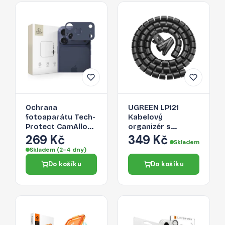
Ochrana
UGREEN LP121
fotoaparátu Tech-
Kabelový
Protect CamAlloy
organizér s
Fit+ pro iPhone 17
aplikačním
269 Kč
349 Kč
Skladem
Pro Max – Deep
vodítkem, průměr
Skladem (2-4 dny)
Blue
25mm, délka 1,5m,
Do košíku
Do košíku
černý