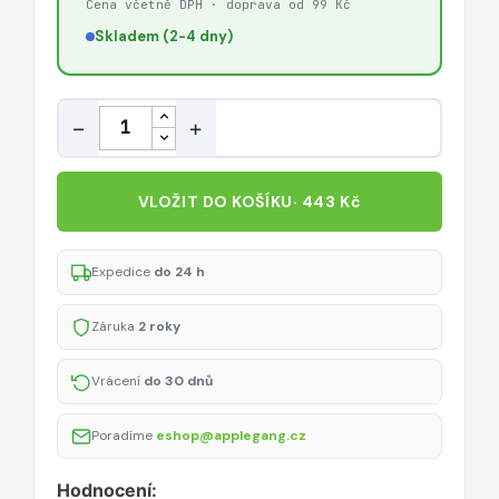
Cena včetně DPH · doprava od 99 Kč
Skladem (2-4 dny)
Množství
−
+
VLOŽIT DO KOŠÍKU
· 443 Kč
Expedice
do 24 h
Záruka
2 roky
Vrácení
do 30 dnů
Poradíme
eshop@applegang.cz
Hodnocení: