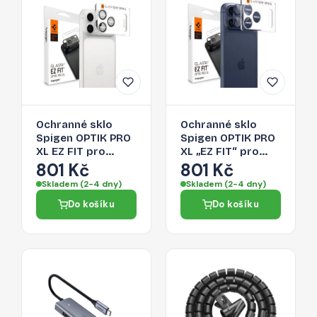
Ochranné sklo
Ochranné sklo
Spigen OPTIK PRO
Spigen OPTIK PRO
XL EZ FIT pro
XL „EZ FIT“ pro
iPhone 17 Pro Max -
iPhone 17 Pro Max -
801 Kč
801 Kč
stříbrné
navy blue
Skladem (2-4 dny)
Skladem (2-4 dny)
Do košíku
Do košíku