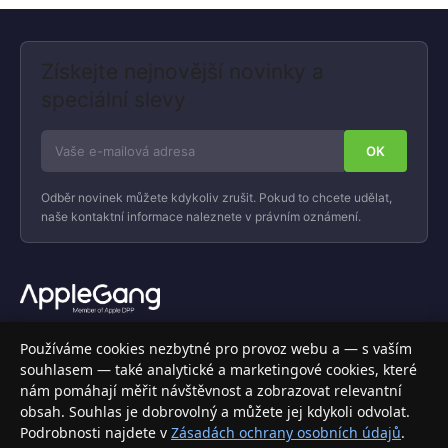
Získejte nejnovější novinky a
speciální slevy
Odběr novinek můžete kdykoliv zrušit. Pokud to chcete udělat,
naše kontaktní informace naleznete v právním oznámení.
Váš specializovaný obchod s Apple produkty, příslušenstvím a
Používáme cookies nezbytné pro provoz webu a — s vaším
elektronikou. Nakupujte bezpečně a s jistotou.
souhlasem — také analytické a marketingové cookies, které
nám pomáhají měřit návštěvnost a zobrazovat relevantní
INFORMACE
obsah. Souhlas je dobrovolný a můžete jej kdykoli odvolat.
Podrobnosti najdete v
Zásadách ochrany osobních údajů
.
Doprava a doručení