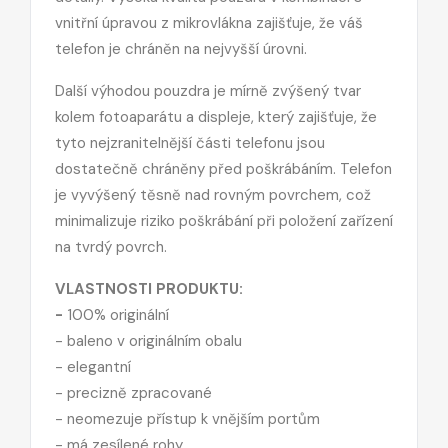
vnitřní úpravou z mikrovlákna zajišťuje, že váš
telefon je chráněn na nejvyšší úrovni.
Další výhodou pouzdra je mírně zvýšený tvar
kolem fotoaparátu a displeje, který zajišťuje, že
tyto nejzranitelnější části telefonu jsou
dostatečně chráněny před poškrábáním. Telefon
je vyvýšený těsně nad rovným povrchem, což
minimalizuje riziko poškrábání při položení zařízení
na tvrdý povrch.
VLASTNOSTI PRODUKTU:
-
100% originální
-
baleno v originálním obalu
- elegantní
- precizně zpracované
-
neomezuje přístup k vnějším portům
-
má zesílené rohy