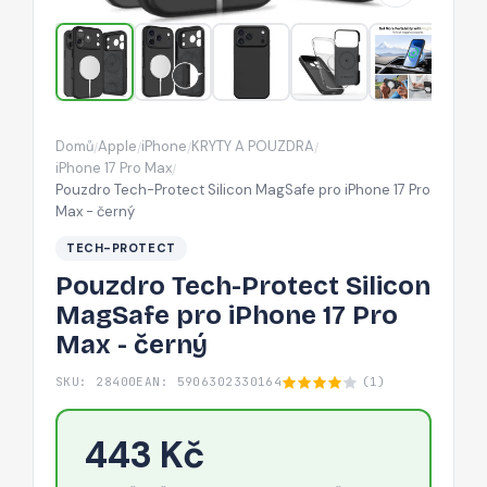
iPhone
17
Pro
Max
-
Domů
Apple
iPhone
KRYTY A POUZDRA
/
/
/
/
černý
iPhone 17 Pro Max
/
Pouzdro Tech-Protect Silicon MagSafe pro iPhone 17 Pro
Max - černý
TECH-PROTECT
Pouzdro Tech-Protect Silicon
MagSafe pro iPhone 17 Pro
Max - černý
SKU: 28400
EAN: 5906302330164
(1)
443 Kč