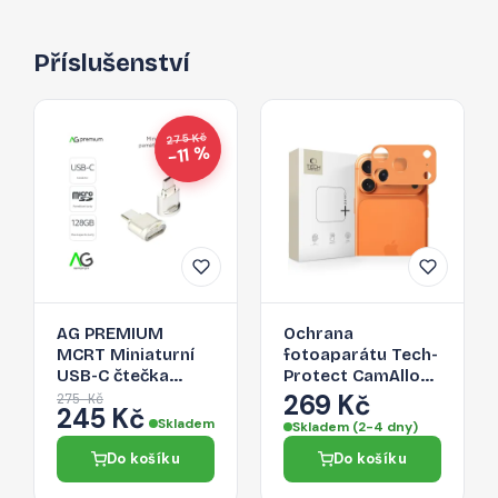
Příslušenství
275 Kč
−11 %
AG PREMIUM
Ochrana
MCRT Miniaturní
fotoaparátu Tech-
USB-C čtečka
Protect CamAlloy
Micro SD karet,
Fit+ pro iPhone 17
269 Kč
275 Kč
245 Kč
zlatá
Pro Max – Cosmic
Skladem
Skladem (2-4 dny)
Orange
Do košíku
Do košíku