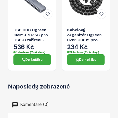
USB HUB Ugreen
Kabelový
CM219 70336 pro
organizér Ugreen
USB-C zařízení -
LP121 30819 pro
šedá
kabely - černá
536 Kč
234 Kč
Skladem (2-4 dny)
Skladem (2-4 dny)
Do košíku
Do košíku
Naposledy zobrazené
Komentáře (0)