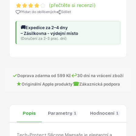
(přečtěte si recenzi)
Přidat do oblíbených
Sdílet
🚚
Expedice za 2–4 dny
– Zásilkovna - výdejní místo
(Doručení za 2–3 prac. dní)
✓
↩
Doprava zdarma od 599 Kč
30 dní na vrácení zboží
★
☎
Originální Apple produkty
Zákaznická podpora
Popis
Parametry
Hodnocení
O
1
1
Tech-Protect Silicone Magsafe je elegantní a