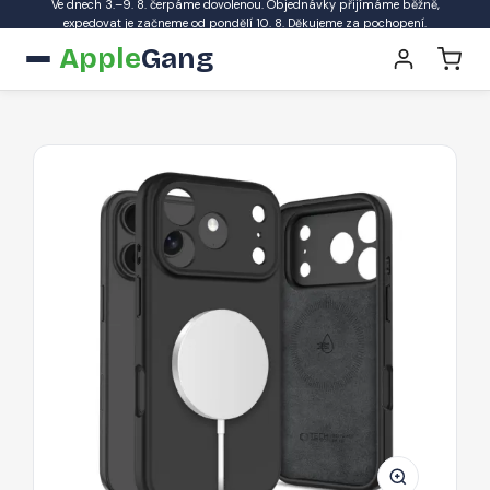
Ve dnech 3.–9. 8. čerpáme dovolenou. Objednávky přijímáme běžně,
expedovat je začneme od pondělí 10. 8. Děkujeme za pochopení.
Apple
Gang
Pouzdro
Tech-
Protect
Silicon
MagSafe
pro