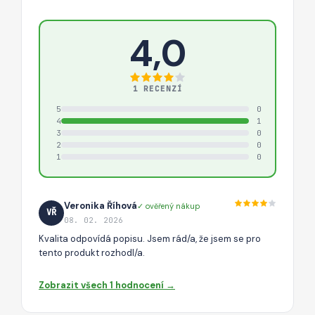
4,0
1 RECENZÍ
5
0
4
1
3
0
2
0
1
0
Veronika Říhová
✓ ověřený nákup
VŘ
08. 02. 2026
Kvalita odpovídá popisu. Jsem rád/a, že jsem se pro
tento produkt rozhodl/a.
Zobrazit všech 1 hodnocení →