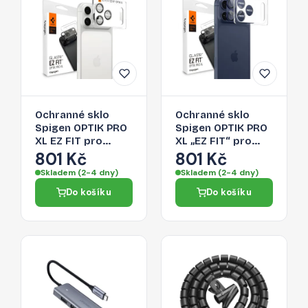
Ochranné sklo
Ochranné sklo
Spigen OPTIK PRO
Spigen OPTIK PRO
XL EZ FIT pro
XL „EZ FIT“ pro
iPhone 17 Pro Max -
iPhone 17 Pro Max -
801 Kč
801 Kč
stříbrné
navy blue
Skladem (2-4 dny)
Skladem (2-4 dny)
Do košíku
Do košíku