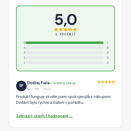
5,0
1 RECENZÍ
5
1
4
0
3
0
2
0
1
0
Ondřej Fiala
✓ ověřený nákup
OF
06. 04. 2026
Produkt funguje skvěle, jsem spokojený/á s nákupem.
Dodání bylo rychlé a balení v pořádku.
Zobrazit všech 1 hodnocení →