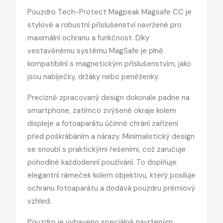
Pouzdro Tech-Protect Magpeak Magsafe CC je
stylové a robustní příslušenství navržené pro
maximální ochranu a funkčnost. Díky
vestavěnému systému MagSafe je plně
kompatibilní s magnetickým příslušenstvím, jako
jsou nabíječky, držáky nebo peněženky.
Precizně zpracovaný design dokonale padne na
smartphone, zatímco zvýšené okraje kolem
displeje a fotoaparátu účinně chrání zařízení
před poškrábáním a nárazy. Minimalistický design
se snoubí s praktickými řešeními, což zaručuje
pohodlné každodenní používání. To doplňuje
elegantní rámeček kolem objektivu, který posiluje
ochranu fotoaparátu a dodává pouzdru prémiový
vzhled.
Pouzdro je vybaveno speciálně navrženým