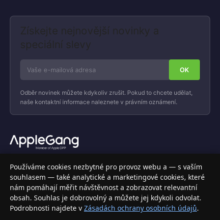
Získejte nejnovější novinky a
speciální slevy
Odběr novinek můžete kdykoliv zrušit. Pokud to chcete udělat,
naše kontaktní informace naleznete v právním oznámení.
Váš specializovaný obchod s Apple produkty, příslušenstvím a
Používáme cookies nezbytné pro provoz webu a — s vaším
elektronikou. Nakupujte bezpečně a s jistotou.
souhlasem — také analytické a marketingové cookies, které
nám pomáhají měřit návštěvnost a zobrazovat relevantní
INFORMACE
obsah. Souhlas je dobrovolný a můžete jej kdykoli odvolat.
Podrobnosti najdete v
Zásadách ochrany osobních údajů
.
Doprava a doručení