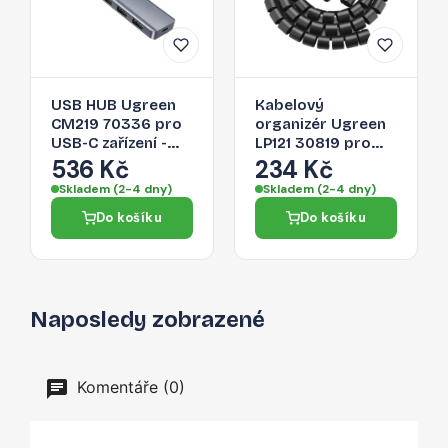
USB HUB Ugreen
Kabelový
CM219 70336 pro
organizér Ugreen
USB-C zařízení -
LP121 30819 pro
šedá
kabely - černá
536 Kč
234 Kč
Skladem (2-4 dny)
Skladem (2-4 dny)
Do košíku
Do košíku
Naposledy zobrazené
Komentáře (0)