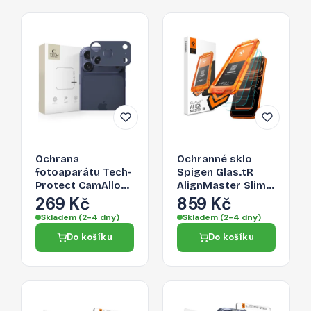
Ochrana
Ochranné sklo
fotoaparátu Tech-
Spigen Glas.tR
Protect CamAlloy
AlignMaster Slim
Fit+ pro iPhone 17
3-Pack pro iPhone
269 Kč
859 Kč
Pro Max – Deep
17 Pro Max -
Skladem (2-4 dny)
Skladem (2-4 dny)
Blue
transparentní
Do košíku
Do košíku