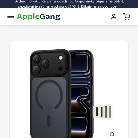
Ve dnech 3.–9. 8. čerpáme dovolenou. Objednávky přijímáme běžně,
expedovat je začneme od pondělí 10. 8. Děkujeme za pochopení.
Apple
Gang
Pouzdro
Tech-
Protect
MagPeak
MagSafe
CC