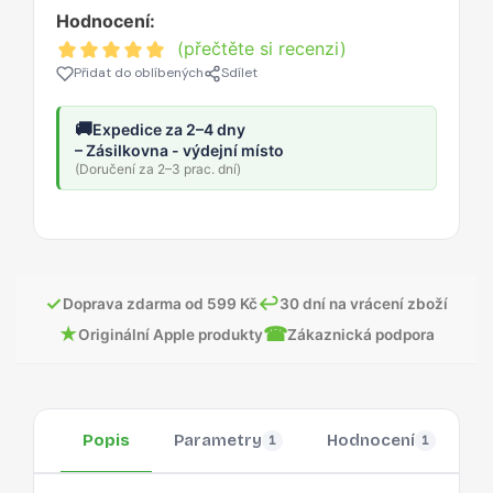
Hodnocení:
(přečtěte si recenzi)
Přidat do oblíbených
Sdílet
🚚
Expedice za 2–4 dny
– Zásilkovna - výdejní místo
(Doručení za 2–3 prac. dní)
✓
↩
Doprava zdarma od 599 Kč
30 dní na vrácení zboží
★
☎
Originální Apple produkty
Zákaznická podpora
Popis
Parametry
Hodnocení
O
1
1