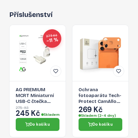
Příslušenství
275 Kč
−11 %
AG PREMIUM
Ochrana
MCRT Miniaturní
fotoaparátu Tech-
USB-C čtečka
Protect CamAlloy
Micro SD karet,
Fit+ pro iPhone 17
269 Kč
275 Kč
245 Kč
zlatá
Pro Max – Cosmic
Skladem
Skladem (2-4 dny)
Orange
Do košíku
Do košíku