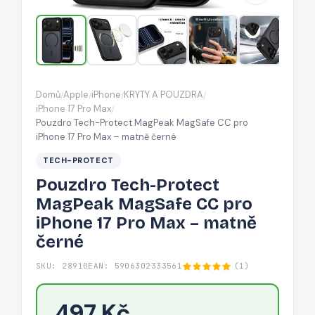
pro
iPhone
17
Pro
Max
Domů
Apple
iPhone
KRYTY A POUZDRA
/
/
/
/
–
iPhone 17 Pro Max
/
matně
Pouzdro Tech-Protect MagPeak MagSafe CC pro
iPhone 17 Pro Max – matně černé
černé
TECH-PROTECT
Pouzdro Tech-Protect
MagPeak MagSafe CC pro
iPhone 17 Pro Max – matně
černé
SKU: 28910
EAN: 5906302333561
(1)
497 Kč