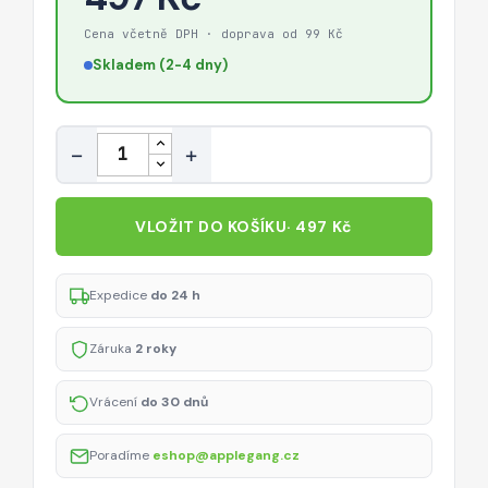
Cena včetně DPH · doprava od 99 Kč
Skladem (2-4 dny)
Množství
−
+
VLOŽIT DO KOŠÍKU
· 497 Kč
Expedice
do 24 h
Záruka
2 roky
Vrácení
do 30 dnů
Poradíme
eshop@applegang.cz