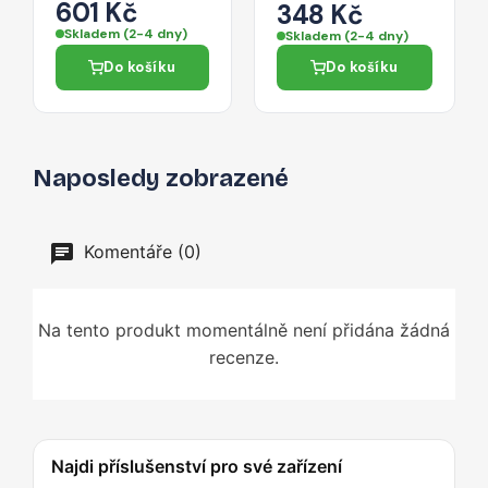
13" (1 / 2 / 3 2024-
601 Kč
audio/mikrofonním
348 Kč
2026) - clear
portem 0,3 m –
Skladem (2-4 dny)
Skladem (2-4 dny)
černý
Do košíku
Do košíku
Naposledy zobrazené
Komentáře (0)
Na tento produkt momentálně není přidána žádná
recenze.
Najdi příslušenství pro své zařízení