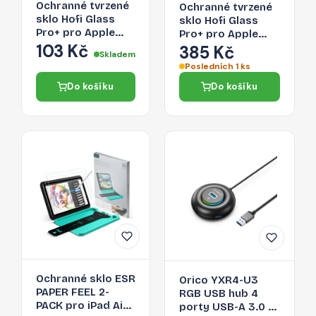
Ochranné tvrzené
Ochranné tvrzené
sklo Hofi Glass
sklo Hofi Glass
Pro+ pro Apple
Pro+ pro Apple
iPhone 15 Pro –
103 Kč
iPhone 15 Pro – čiré
385 Kč
Skladem
černé
Posledních 1 ks
Do košíku
Do košíku
Ochranné sklo ESR
Orico YXR4-U3
PAPER FEEL 2-
RGB USB hub 4
PACK pro iPad Air
porty USB-A 3.0 s