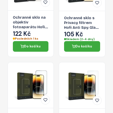
Ochranné sklo na
Ochranné sklo s
objektiv
Privacy filtrem
fotoaparátu Hofi
Hofi Anti Spy Glass
Camring Pro+
122 Kč
Pro+ pro Apple
105 Kč
Apple iPhone 15
iPhone 15 Pro
Posledních 1 ks
Skladem (2-4 dny)
Pro / 15 Pro Max -
čirý
Do košíku
Do košíku