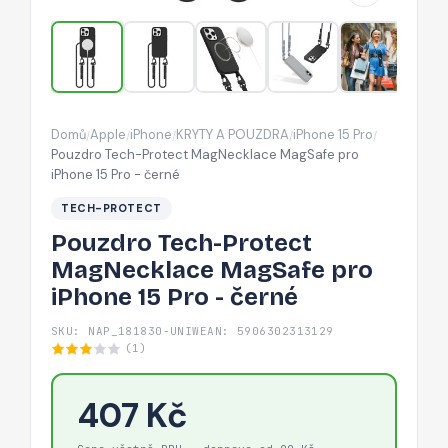
iPhone
15
Pro
-
černé
Domů
Apple
iPhone
KRYTY A POUZDRA
iPhone 15 Pro
/
/
/
/
/
Pouzdro Tech-Protect MagNecklace MagSafe pro
iPhone 15 Pro - černé
TECH-PROTECT
Pouzdro Tech-Protect
MagNecklace MagSafe pro
iPhone 15 Pro - černé
SKU: NAP_181830-UNIW
EAN: 5906302313129
(1)
407 Kč