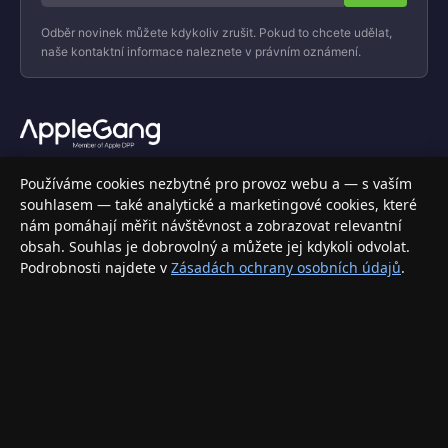
Odběr novinek můžete kdykoliv zrušit. Pokud to chcete udělat,
naše kontaktní informace naleznete v právním oznámení.
Váš specializovaný obchod s Apple produkty, příslušenstvím a
Používáme cookies nezbytné pro provoz webu a — s vaším
elektronikou. Nakupujte bezpečně a s jistotou.
souhlasem — také analytické a marketingové cookies, které
nám pomáhají měřit návštěvnost a zobrazovat relevantní
INFORMACE
obsah. Souhlas je dobrovolný a můžete jej kdykoli odvolat.
Podrobnosti najdete v
Zásadách ochrany osobních údajů
.
Doprava a doručení
Způsoby platby
Obchodní podmínky
Ochrana osobních údajů
Vrácení zboží a reklamace
KONTAKT