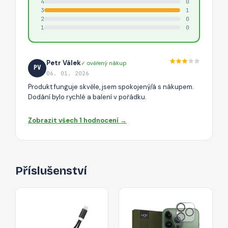
4
0
3
1
2
0
1
0
Petr Válek
✓ ověřený nákup
PV
06. 01. 2026
Produkt funguje skvěle, jsem spokojený/á s nákupem.
Dodání bylo rychlé a balení v pořádku.
Zobrazit všech 1 hodnocení →
Příslušenství