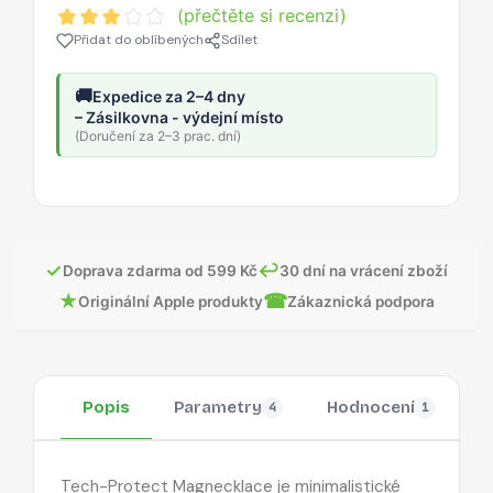
(přečtěte si recenzi)
Přidat do oblíbených
Sdílet
🚚
Expedice za 2–4 dny
– Zásilkovna - výdejní místo
(Doručení za 2–3 prac. dní)
✓
↩
Doprava zdarma od 599 Kč
30 dní na vrácení zboží
★
☎
Originální Apple produkty
Zákaznická podpora
Popis
Parametry
Hodnocení
O
4
1
Tech-Protect Magnecklace je minimalistické