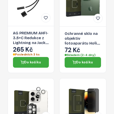
AG PREMIUM AHFI-
Ochranné sklo na
3.5+C Redukce z
objektiv
Lightning na Jack
fotoaparátu Hofi
3,5/Lightning,
265 Kč
Cam Pro+ Apple
72 Kč
černá
iPhone 15 Pro/15
Posledních 3 ks
Skladem (2-4 dny)
Pro Max - čiré
Do košíku
Do košíku