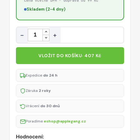
Cena včetně DPH · doprava od 99 Kč
Skladem (2-4 dny)
Množství
−
+
VLOŽIT DO KOŠÍKU
· 407 Kč
Expedice
do 24 h
Záruka
2 roky
Vrácení
do 30 dnů
Poradíme
eshop@applegang.cz
Hodnocení: