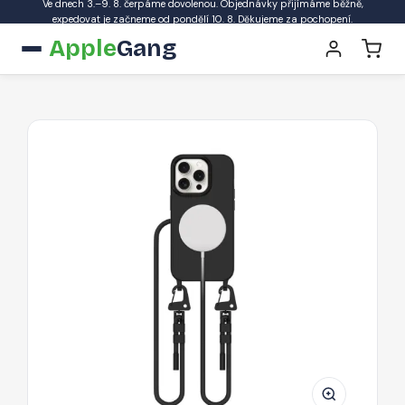
Ve dnech 3.–9. 8. čerpáme dovolenou. Objednávky přijímáme běžně,
expedovat je začneme od pondělí 10. 8. Děkujeme za pochopení.
Apple
Gang
Pouzdro
Tech-
Protect
MagNecklace
MagSafe
pro