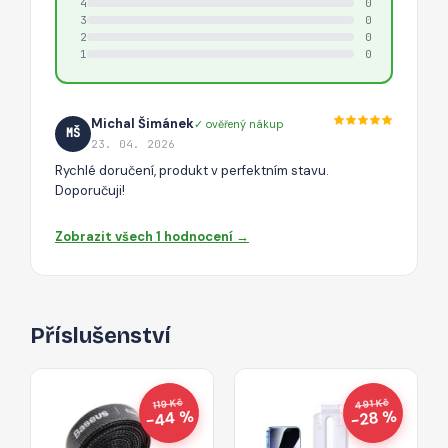
4
0
3
0
2
0
1
0
Michal Šimánek
✓ ověřený nákup
MŠ
23. 04. 2026
Rychlé doručení, produkt v perfektním stavu.
Doporučuji!
Zobrazit všech 1 hodnocení →
Příslušenství
491 Kč
119 Kč
−44 %
−28 %