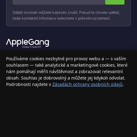
Odběr novinek můžete kdykoliv zrušit. Pokud to chcete udělat,
naše kontaktní informace naleznete v právním oznámení.
Váš specializovaný obchod s Apple produkty, příslušenstvím a
Používáme cookies nezbytné pro provoz webu a — s vaším
elektronikou. Nakupujte bezpečně a s jistotou.
souhlasem — také analytické a marketingové cookies, které
nám pomáhají měřit návštěvnost a zobrazovat relevantní
INFORMACE
obsah. Souhlas je dobrovolný a můžete jej kdykoli odvolat.
Podrobnosti najdete v
Zásadách ochrany osobních údajů
.
Doprava a doručení
Způsoby platby
Obchodní podmínky
Ochrana osobních údajů
Vrácení zboží a reklamace
KONTAKT