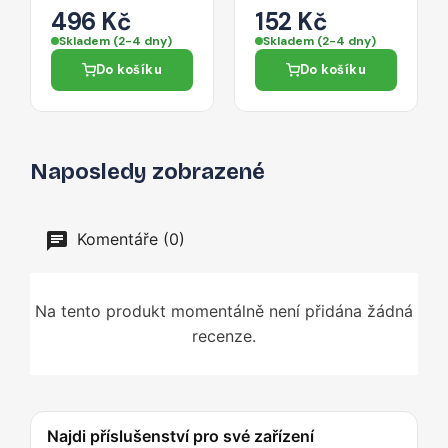
pro iPhone 14 -
zadní fotoaparát
496 Kč
152 Kč
stříbrná
(2x)
Skladem (2-4 dny)
Skladem (2-4 dny)
Do košíku
Do košíku
Naposledy zobrazené
Komentáře (0)
Na tento produkt momentálně není přidána žádná
recenze.
Najdi příslušenství pro své zařízení