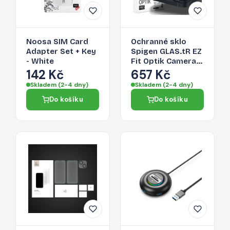
Noosa SIM Card
Ochranné sklo
Adapter Set + Key
Spigen GLAS.tR EZ
- White
Fit Optik Camera
Protector pro
142 Kč
657 Kč
iPhone 14 / Plus / 15
Skladem (2-4 dny)
Skladem (2-4 dny)
/ Plus - black
Do košíku
Do košíku