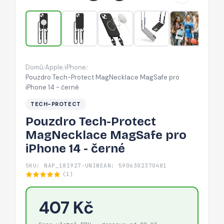
iPhone
14
-
černé
Domů
Apple
iPhone
/
/
/
Pouzdro Tech-Protect MagNecklace MagSafe pro
iPhone 14 - černé
TECH-PROTECT
Pouzdro Tech-Protect
MagNecklace MagSafe pro
iPhone 14 - černé
SKU: NAP_181927-UNIW
EAN: 5906302370481
(1)
407 Kč