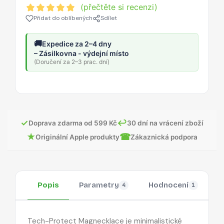
(přečtěte si recenzi)
Přidat do oblíbených
Sdílet
🚚
Expedice za 2–4 dny
– Zásilkovna - výdejní místo
(Doručení za 2–3 prac. dní)
✓
↩
Doprava zdarma od 599 Kč
30 dní na vrácení zboží
★
☎
Originální Apple produkty
Zákaznická podpora
Popis
Parametry
Hodnocení
O
4
1
Tech-Protect Magnecklace je minimalistické