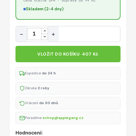
Cena včetně DPH · doprava od 99 Kč
Skladem (2-4 dny)
Množství
−
+
VLOŽIT DO KOŠÍKU
· 407 Kč
Expedice
do 24 h
Záruka
2 roky
Vrácení
do 30 dnů
Poradíme
eshop@applegang.cz
Hodnocení: