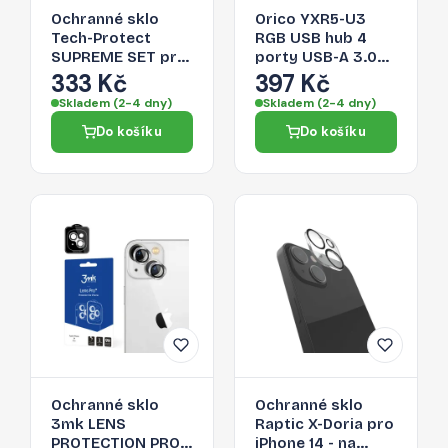
Ochranné sklo
Orico YXR5-U3
Tech-Protect
RGB USB hub 4
SUPREME SET pro
porty USB-A 3.0
iPhone 14 - čiré
se čtečkou SD a
333 Kč
397 Kč
microSD karet 0,3
Skladem (2-4 dny)
Skladem (2-4 dny)
m – černý
Do košíku
Do košíku
Ochranné sklo
Ochranné sklo
3mk LENS
Raptic X-Doria pro
PROTECTION PRO
iPhone 14 - na