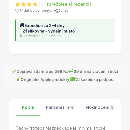
(přečtěte si recenzi)
Přidat do oblíbených
Sdílet
🚚
Expedice za 2–4 dny
– Zásilkovna - výdejní místo
(Doručení za 2–3 prac. dní)
✓
↩
Doprava zdarma od 599 Kč
30 dní na vrácení zboží
★
☎
Originální Apple produkty
Zákaznická podpora
Popis
Parametry
Hodnocení
O
4
1
Tech-Protect Magnecklace je minimalistické