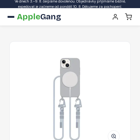
Ve dnech 3.–9. 8. čerpáme dovolenou. Objednávky přijímáme běžně,
expedovat je začneme od pondělí 10. 8. Děkujeme za pochopení.
Apple
Gang
Pouzdro
Tech-
Protect
MagNecklace
MagSafe
pro