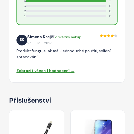
4
1
3
0
2
0
1
0
Simona Krejčí
✓ ověřený nákup
SK
23. 02. 2026
Produkt funguje jak má. Jednoduché použití, solidní
zpracování.
Zobrazit všech 1 hodnocení →
Příslušenství