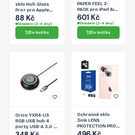
PAPER FEEL 2-
sklo Hofi Glass
PACK pro iPad Air
Pro+ pro Apple
13" (1 / 2 / 3 2024-
601 Kč
iPhone 13 mini –
88 Kč
2026) - clear
černé
Skladem (2-4 dny)
Skladem (2-4 dny)
Do košíku
Do košíku
Ochranné sklo
Orico YXR4-U3
3mk LENS
RGB USB hub 4
PROTECTION PRO
porty USB-A 3.0 s
pro iPhone 13 mini
496 Kč
audio/mikrofonním
348 Kč