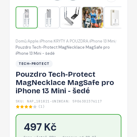
iPhone
13
Mini
-
šedé
Domů
Apple
iPhone
KRYTY A POUZDRA
iPhone 13 Mini
/
/
/
/
/
Pouzdro Tech-Protect MagNecklace MagSafe pro
iPhone 13 Mini - šedé
TECH-PROTECT
Pouzdro Tech-Protect
MagNecklace MagSafe pro
iPhone 13 Mini - šedé
SKU: NAP_181821-UNIW
EAN: 5906302376117
(1)
497 Kč