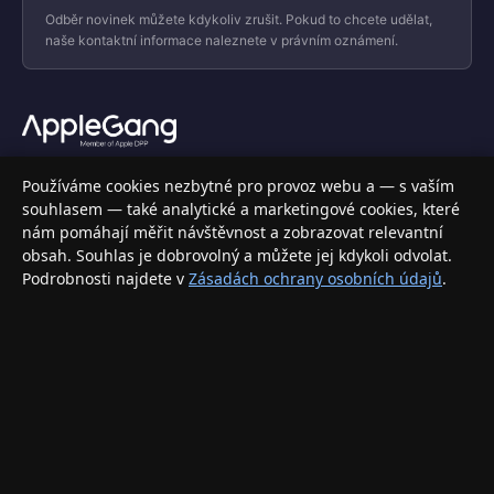
Odběr novinek můžete kdykoliv zrušit. Pokud to chcete udělat,
naše kontaktní informace naleznete v právním oznámení.
Váš specializovaný obchod s Apple produkty, příslušenstvím a
Používáme cookies nezbytné pro provoz webu a — s vaším
elektronikou. Nakupujte bezpečně a s jistotou.
souhlasem — také analytické a marketingové cookies, které
nám pomáhají měřit návštěvnost a zobrazovat relevantní
INFORMACE
obsah. Souhlas je dobrovolný a můžete jej kdykoli odvolat.
Podrobnosti najdete v
Zásadách ochrany osobních údajů
.
Doprava a doručení
Způsoby platby
Obchodní podmínky
Ochrana osobních údajů
Vrácení zboží a reklamace
KONTAKT