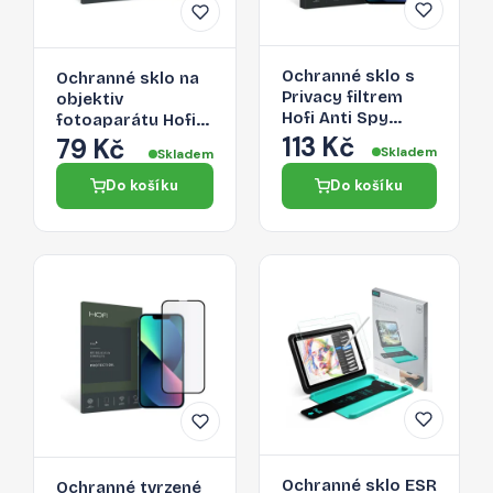
Ochranné sklo s
Ochranné sklo na
Privacy filtrem
objektiv
Hofi Anti Spy
fotoaparátu Hofi
Glass Pro+ pro
113 Kč
Cam Pro+ Apple
79 Kč
Skladem
Skladem
Apple iPhone 13
iPhone 13 mini/13 -
mini
čiré
Do košíku
Do košíku
Ochranné sklo ESR
Ochranné tvrzené