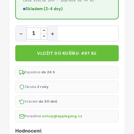
Cena včetně DPH · doprava od 99 Kč
Skladem (2-4 dny)
Množství
−
+
VLOŽIT DO KOŠÍKU
· 497 Kč
Expedice
do 24 h
Záruka
2 roky
Vrácení
do 30 dnů
Poradíme
eshop@applegang.cz
Hodnocení: