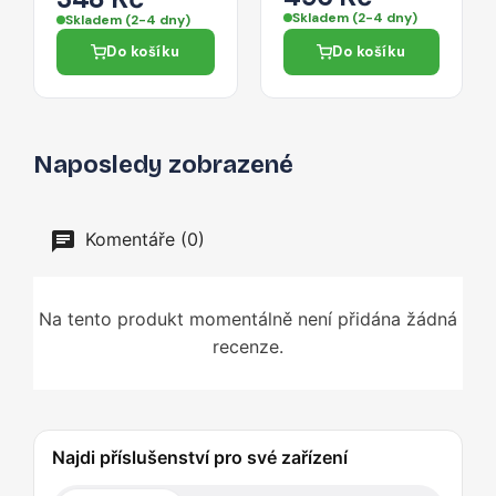
- stříbrná
portem 0,3 m –
Skladem (2-4 dny)
Skladem (2-4 dny)
černý
Do košíku
Do košíku
Naposledy zobrazené
Komentáře (0)
Na tento produkt momentálně není přidána žádná
recenze.
Najdi příslušenství pro své zařízení