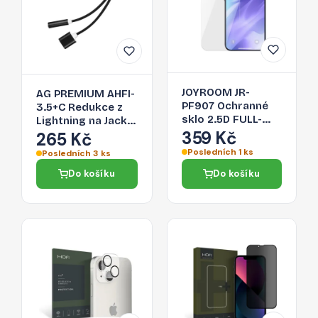
JOYROOM JR-
AG PREMIUM AHFI-
PF907 Ochranné
3.5+C Redukce z
sklo 2.5D FULL-
Lightning na Jack
COVER 0.33mm
359 Kč
3,5/Lightning,
265 Kč
pro iPhone 13 Mini,
černá
Posledních 1 ks
Posledních 3 ks
čiré
Do košíku
Do košíku