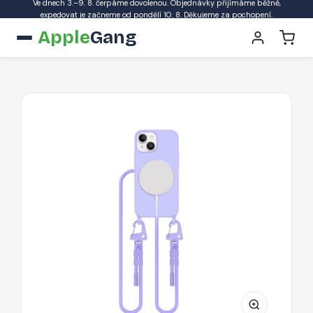
Ve dnech 3.–9. 8. čerpáme dovolenou. Objednávky přijímáme běžně,
expedovat je začneme od pondělí 10. 8. Děkujeme za pochopení.
Apple
Gang
Pouzdro
Tech-
Protect
MagNecklace
MagSafe
pro