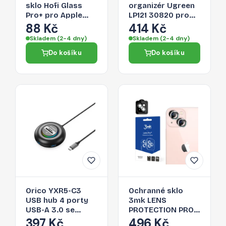
sklo Hofi Glass
organizér Ugreen
Pro+ pro Apple
LP121 30820 pro
iPhone 13 mini –
kabely - černá
88 Kč
414 Kč
černé
Skladem (2-4 dny)
Skladem (2-4 dny)
Do košíku
Do košíku
Orico YXR5-C3
Ochranné sklo
USB hub 4 porty
3mk LENS
USB-A 3.0 se
PROTECTION PRO
čtečkou SD a
pro iPhone 13 mini
397 Kč
496 Kč