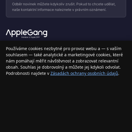
Odběr novinek můžete kdykoliv zrušit. Pokud to chcete udělat,
naše kontaktní informace naleznete v právním oznámení.
Váš specializovaný obchod s Apple produkty, příslušenstvím a
Používáme cookies nezbytné pro provoz webu a — s vaším
elektronikou. Nakupujte bezpečně a s jistotou.
souhlasem — také analytické a marketingové cookies, které
nám pomáhají měřit návštěvnost a zobrazovat relevantní
INFORMACE
obsah. Souhlas je dobrovolný a můžete jej kdykoli odvolat.
Podrobnosti najdete v
Zásadách ochrany osobních údajů
.
Doprava a doručení
Způsoby platby
Obchodní podmínky
Ochrana osobních údajů
Vrácení zboží a reklamace
KONTAKT