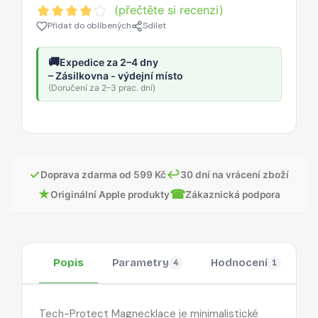
(přečtěte si recenzi)
Přidat do oblíbených
Sdílet
🚚
Expedice za 2–4 dny
– Zásilkovna - výdejní místo
(Doručení za 2–3 prac. dní)
✓
↩
Doprava zdarma od 599 Kč
30 dní na vrácení zboží
★
☎
Originální Apple produkty
Zákaznická podpora
Popis
Parametry
Hodnocení
O
4
1
Tech-Protect Magnecklace je minimalistické