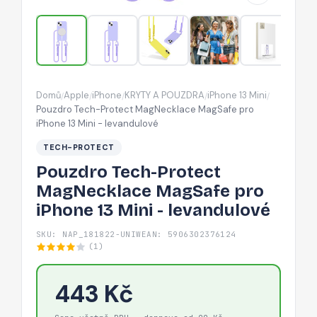
iPhone
13
Mini
-
levandulové
Domů
Apple
iPhone
KRYTY A POUZDRA
iPhone 13 Mini
/
/
/
/
/
Pouzdro Tech-Protect MagNecklace MagSafe pro
iPhone 13 Mini - levandulové
TECH-PROTECT
Pouzdro Tech-Protect
MagNecklace MagSafe pro
iPhone 13 Mini - levandulové
SKU: NAP_181822-UNIW
EAN: 5906302376124
(1)
443 Kč