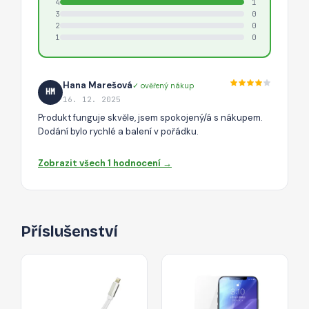
4
1
3
0
2
0
1
0
Hana Marešová
✓ ověřený nákup
HM
16. 12. 2025
Produkt funguje skvěle, jsem spokojený/á s nákupem.
Dodání bylo rychlé a balení v pořádku.
Zobrazit všech 1 hodnocení →
Příslušenství