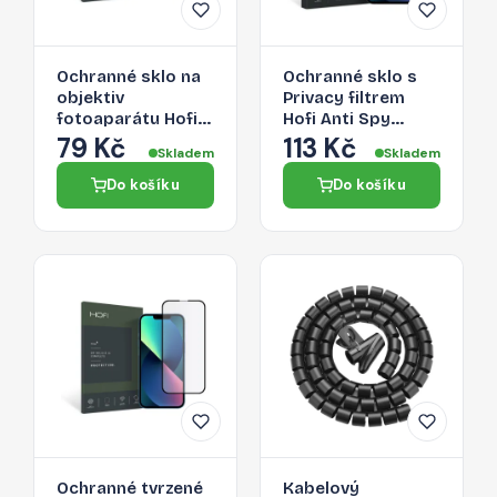
Ochranné sklo na
Ochranné sklo s
objektiv
Privacy filtrem
fotoaparátu Hofi
Hofi Anti Spy
Cam Pro+ Apple
Glass Pro+ pro
79 Kč
113 Kč
Skladem
Skladem
iPhone 13 mini/13 -
Apple iPhone 13
čiré
mini
Do košíku
Do košíku
Ochranné tvrzené
Kabelový