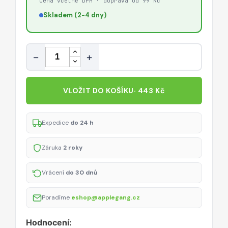
Cena včetně DPH · doprava od 99 Kč
Skladem (2-4 dny)
Množství
−
+
VLOŽIT DO KOŠÍKU
· 443 Kč
Expedice
do 24 h
Záruka
2 roky
Vrácení
do 30 dnů
Poradíme
eshop@applegang.cz
Hodnocení: