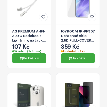
AG PREMIUM AHFI-
JOYROOM JR-PF907
3.5+C Redukce z
Ochranné sklo
Lightning na Jack
2.5D FULL-COVER
3,5/Lightning,
0.33mm pro
107 Kč
359 Kč
stříbrná
iPhone 13 Mini, čiré
Skladem (2-4 dny)
Posledních 1 ks
Do košíku
Do košíku