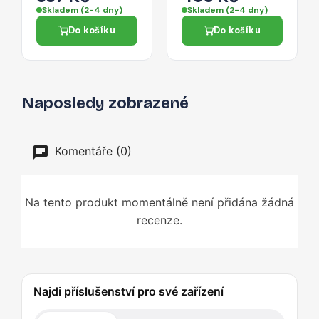
microSD 0,3 m –
- stříbrná
Skladem (2-4 dny)
Skladem (2-4 dny)
černý
Do košíku
Do košíku
Naposledy zobrazené
Komentáře (0)
Na tento produkt momentálně není přidána žádná
recenze.
Najdi příslušenství pro své zařízení