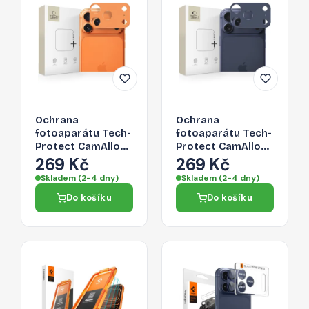
Ochrana
Ochrana
fotoaparátu Tech-
fotoaparátu Tech-
Protect CamAlloy
Protect CamAlloy
Fit+ pro iPhone 17
Fit+ pro iPhone 17
269 Kč
269 Kč
Pro – Cosmic
Pro – Deep Blue
Skladem (2-4 dny)
Skladem (2-4 dny)
Orange
Do košíku
Do košíku