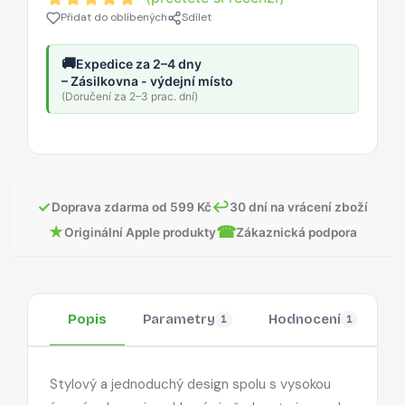
Přidat do oblíbených
Sdílet
🚚
Expedice za 2–4 dny
– Zásilkovna - výdejní místo
(Doručení za 2–3 prac. dní)
✓
↩
Doprava zdarma od 599 Kč
30 dní na vrácení zboží
★
☎
Originální Apple produkty
Zákaznická podpora
Popis
Parametry
Hodnocení
O
1
1
Stylový a jednoduchý design spolu s vysokou