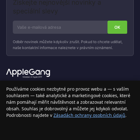
Získejte nejnovější novinky a
speciální slevy
Odběr novinek můžete kdykoliv zrušit. Pokud to chcete udělat,
naše kontaktní informace naleznete v právním oznámení.
Váš specializovaný obchod s Apple produkty, příslušenstvím a
Používáme cookies nezbytné pro provoz webu a — s vaším
elektronikou. Nakupujte bezpečně a s jistotou.
souhlasem — také analytické a marketingové cookies, které
nám pomáhají měřit návštěvnost a zobrazovat relevantní
INFORMACE
obsah. Souhlas je dobrovolný a můžete jej kdykoli odvolat.
Podrobnosti najdete v
Zásadách ochrany osobních údajů
.
Doprava a doručení
Způsoby platby
Obchodní podmínky