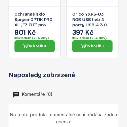
Ochranné sklo
Orico YXR5-U3
Spigen OPTIK PRO
RGB USB hub 4
XL „EZ FIT“ pro
porty USB-A 3.0
iPhone 17 Pro -
se čtečkou SD a
801 Kč
397 Kč
oranžové
microSD karet 0,3
Skladem (2-4 dny)
Skladem (2-4 dny)
m – černý
Do košíku
Do košíku
Naposledy zobrazené
Komentáře (0)
Na tento produkt momentálně není přidána žádná
recenze.