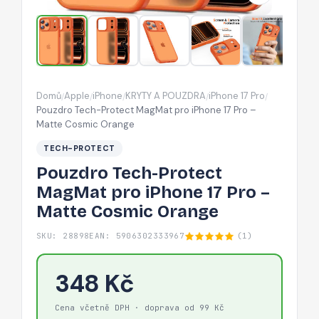
17
Pro
–
Matte
Cosmic
Domů
Apple
iPhone
KRYTY A POUZDRA
iPhone 17 Pro
/
/
/
/
/
Orange
Pouzdro Tech-Protect MagMat pro iPhone 17 Pro –
Matte Cosmic Orange
TECH-PROTECT
Pouzdro Tech-Protect
MagMat pro iPhone 17 Pro –
Matte Cosmic Orange
SKU: 28898
EAN: 5906302333967
(1)
348 Kč
Cena včetně DPH · doprava od 99 Kč