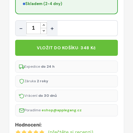
Skladem (2-4 dny)
Množství
−
+
VLOŽIT DO KOŠÍKU
· 348 Kč
Expedice
do 24 h
Záruka
2 roky
Vrácení
do 30 dnů
Poradíme
eshop@applegang.cz
Hodnocení:
(přečtěte si recenzi)