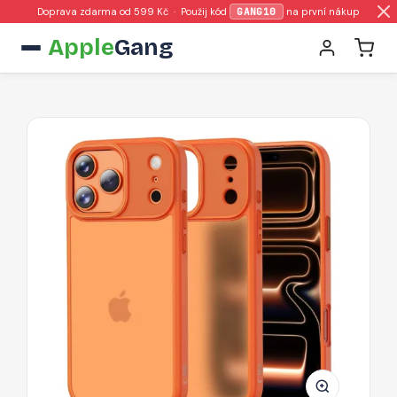
Doprava zdarma od 599 Kč · Použij kód
GANG10
na první nákup
Apple
Gang
Pouzdro
Tech-
Protect
MagMat
pro
iPhone