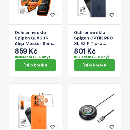
Ochranné sklo
Ochranné sklo
Spigen GLAS.tR
Spigen OPTIK PRO
AlignMaster Slim
XL EZ FIT pro
3-Pack pro iPhone
iPhone 17 Pro -
859 Kč
801 Kč
17 Pro -
navy blue
Skladem (2-4 dny)
Skladem (2-4 dny)
transparentní
Do košíku
Do košíku