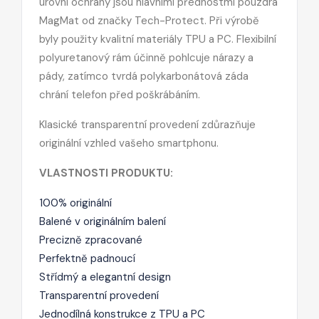
úrovní ochrany jsou hlavními přednostmi pouzdra
MagMat od značky Tech-Protect. Při výrobě
byly použity kvalitní materiály TPU a PC. Flexibilní
polyuretanový rám účinně pohlcuje nárazy a
pády, zatímco tvrdá polykarbonátová záda
chrání telefon před poškrábáním.
Klasické transparentní provedení zdůrazňuje
originální vzhled vašeho smartphonu.
VLASTNOSTI PRODUKTU:
100% originální
Balené v originálním balení
Precizně zpracované
Perfektně padnoucí
Střídmý a elegantní design
Transparentní provedení
Jednodílná konstrukce z TPU a PC