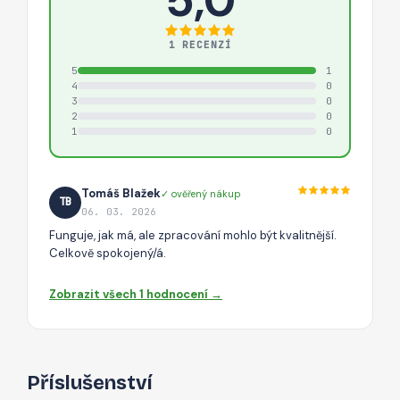
1 RECENZÍ
5
1
4
0
3
0
2
0
1
0
Tomáš Blažek
✓ ověřený nákup
TB
06. 03. 2026
Funguje, jak má, ale zpracování mohlo být kvalitnější.
Celkově spokojený/á.
Zobrazit všech 1 hodnocení →
Příslušenství