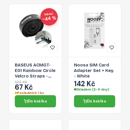
119 Kč
−44 %
BASEUS ACMGT-
Noosa SIM Card
E01 Rainbow Circle
Adapter Set + Key
Velcro Straps -
- White
páska na suchý zip
142 Kč
119 Kč
67 Kč
pro organizaci
Skladem (2-4 dny)
kabelů, 1m, černá
Posledních 1 ks
Do košíku
Do košíku