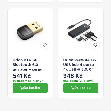
Orico BTA-60
Orico PAPW4A-C3
Bluetooth 6.0
USB hub 4 porty
adaptér – černý
4x USB-A 3.0, 0,15
m – černý
541 Kč
348 Kč
Skladem (2-4 dny)
Skladem (2-4 dny)
Do košíku
Do košíku