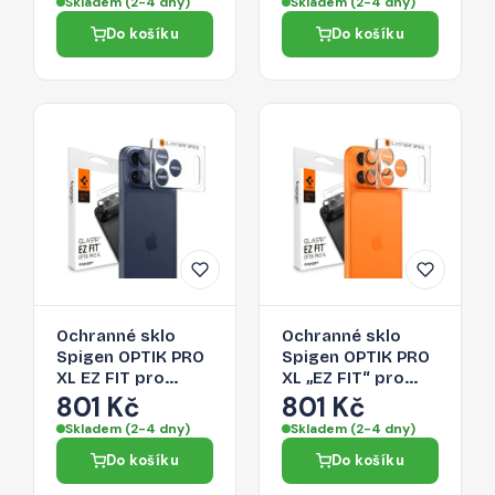
Skladem (2-4 dny)
Skladem (2-4 dny)
transparentní
Do košíku
Do košíku
Ochranné sklo
Ochranné sklo
Spigen OPTIK PRO
Spigen OPTIK PRO
XL EZ FIT pro
XL „EZ FIT“ pro
iPhone 17 Pro -
iPhone 17 Pro -
801 Kč
801 Kč
navy blue
oranžové
Skladem (2-4 dny)
Skladem (2-4 dny)
Do košíku
Do košíku