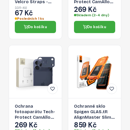
Velcro Straps -
Protect CamAlloy
páska na suchý zip
Fit+ pro iPhone 17
269 Kč
119 Kč
67 Kč
pro organizaci
Pro – Cosmic
Skladem (2-4 dny)
kabelů, 1m, černá
Orange
Posledních 1 ks
Do košíku
Do košíku
Ochrana
Ochranné sklo
fotoaparátu Tech-
Spigen GLAS.tR
Protect CamAlloy
AlignMaster Slim
Fit+ pro iPhone 17
3-Pack pro iPhone
269 Kč
859 Kč
Pro – Deep Blue
17 Pro -