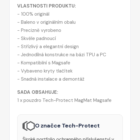
VLASTNOSTI PRODUKTU:
- 100% originál
- Baleno v originálním obalu
- Precizně vyrobeno
- Skvěle padnoucí
- Střízlivý a elegantní design
- Jednodílná konstrukce na bázi TPU a PC
- Kompatibilní s Magsafe
- Vybaveno kryty tlačítek
- Snadná instalace a demontáž
SADA OBSAHUJE:
1 x pouzdro Tech-Protect MagMat Magsafe
O značce Tech-Protect
Široké portfolio ochranného příslušenství v