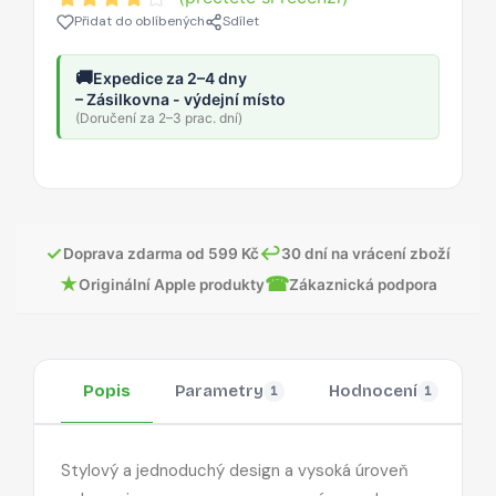
Přidat do oblíbených
Sdílet
🚚
Expedice za 2–4 dny
– Zásilkovna - výdejní místo
(Doručení za 2–3 prac. dní)
✓
↩
Doprava zdarma od 599 Kč
30 dní na vrácení zboží
★
☎
Originální Apple produkty
Zákaznická podpora
Popis
Parametry
Hodnocení
O
1
1
Stylový a jednoduchý design a vysoká úroveň