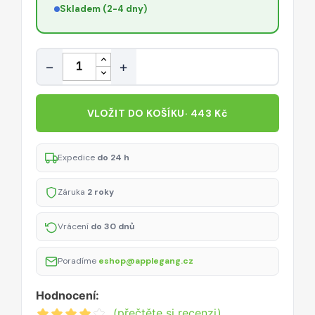
Skladem (2-4 dny)
Množství
−
+
VLOŽIT DO KOŠÍKU
· 443 Kč
Expedice
do 24 h
Záruka
2 roky
Vrácení
do 30 dnů
Poradíme
eshop@applegang.cz
Hodnocení:
(přečtěte si recenzi)