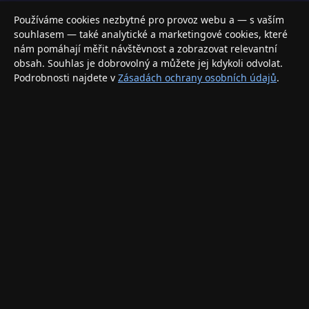
Váš specializovaný obchod s Apple produkty, příslušenstvím a
Používáme cookies nezbytné pro provoz webu a — s vaším
elektronikou. Nakupujte bezpečně a s jistotou.
souhlasem — také analytické a marketingové cookies, které
nám pomáhají měřit návštěvnost a zobrazovat relevantní
INFORMACE
obsah. Souhlas je dobrovolný a můžete jej kdykoli odvolat.
Podrobnosti najdete v
Zásadách ochrany osobních údajů
.
Doprava a doručení
Způsoby platby
Obchodní podmínky
Ochrana osobních údajů
Vrácení zboží a reklamace
KONTAKT
eshop@applegang.cz
Po–Pá: 9:00–18:00
Napište nám