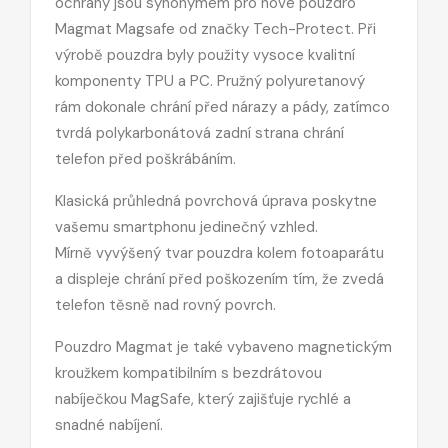
ochrany jsou synonymem pro nové pouzdro
Magmat Magsafe od značky Tech-Protect. Při
výrobě pouzdra byly použity vysoce kvalitní
komponenty TPU a PC. Pružný polyuretanový
rám dokonale chrání před nárazy a pády, zatímco
tvrdá polykarbonátová zadní strana chrání
telefon před poškrábáním.
Klasická průhledná povrchová úprava poskytne
vašemu smartphonu jedinečný vzhled.
Mírně vyvýšený tvar pouzdra kolem fotoaparátu
a displeje chrání před poškozením tím, že zvedá
telefon těsně nad rovný povrch.
Pouzdro Magmat je také vybaveno magnetickým
kroužkem kompatibilním s bezdrátovou
nabíječkou MagSafe, který zajišťuje rychlé a
snadné nabíjení.