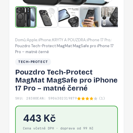
iPhone
17
Pro
–
matné
Domů
Apple
iPhone
KRYTY A POUZDRA
iPhone 17 Pro
/
/
/
/
/
černé
Pouzdro Tech-Protect MagMat MagSafe pro iPhone 17
Pro – matné černé
TECH-PROTECT
Pouzdro Tech-Protect
MagMat MagSafe pro iPhone
17 Pro – matné černé
SKU: 28380
EAN: 5906302319879
(1)
443 Kč
Cena včetně DPH · doprava od 99 Kč