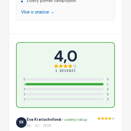
Dobrý poměr cena/výkon
Více o značce →
4,0
1 RECENZÍ
5
0
4
1
3
0
2
0
1
0
Eva Kratochvílová
✓ ověřený nákup
EK
05. 12. 2025