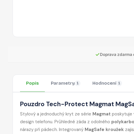
✓
Doprava zdarma 
Popis
Parametry
Hodnocení
1
1
Pouzdro Tech-Protect Magmat MagSaf
Stylový a jednoduchý kryt ze série
Magmat
poskytuje v
design telefonu. Průhledné záda z odolného
polykarb
nárazy při pádech. Integrovaný
MagSafe kroužek
zaji