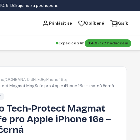
10. 8. Děkujeme za pochopení.
Přihlásit se
Oblíbené
Košík
Expedice 24h
4.9 · 177 hodnocení
ne
OCHRANA DISPLEJE
iPhone 16e
/
/
/
otect Magmat MagSafe pro Apple iPhone 16e – matná černá
T
o Tech‑Protect Magmat
e pro Apple iPhone 16e –
černá