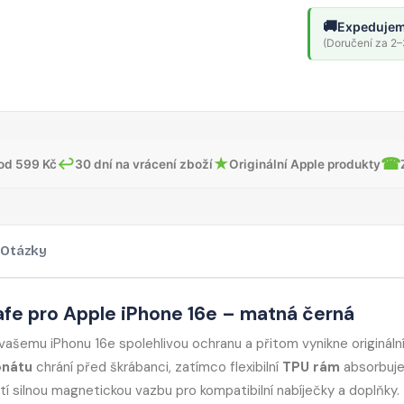
🚚
Expedujem
(Doručení za 2–3
↩
★
☎
od 599 Kč
30 dní na vrácení zboží
Originální Apple produkty
Otázky
e pro Apple iPhone 16e – matná černá
ašemu iPhonu 16e spolehlivou ochranu a přitom vynikne origináln
onátu
chrání před škrábanci, zatímco flexibilní
TPU rám
absorbuj
stí silnou magnetickou vazbu pro kompatibilní nabíječky a doplňky.