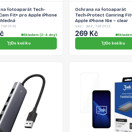
na fotoaparát Tech-
Ochrana na fotoaparát
Cam Fit+ pro Apple iPhone
Tech‑Protect Camring Fit
ůhledná
Apple iPhone 16e – clear
_THP3935
SKU: NAP_THP3923
Kč
269 Kč
Skladem (2-4 dny)
Skladem
Do košíku
Do košíku