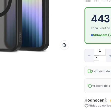
SKU: NAP_THP39
Pouzdro
Tech‑Protect
443
Magmat
MagSafe
Cena včetně
pro
Apple
Skladem (2
iPhone
16e
Množství
–
−
matná
černá
Expedice
do 
Vrácení
do 3
Hodnocení:
Přidat do oblíb