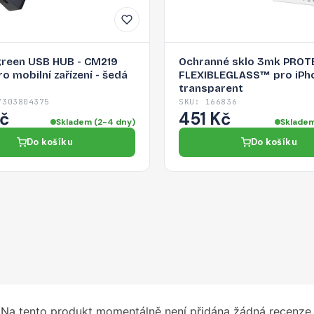
green USB HUB - CM219
Ochranné sklo 3mk PROT
o mobilní zařízení - šedá
FLEXIBLEGLASS™ pro iPho
transparent
7303804375
SKU: 166836
Kč
451 Kč
Skladem (2-4 dny)
Skladem
Do košíku
Do košíku
Na tento produkt momentálně není přidána žádná recenze.