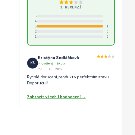
1 RECENZÍ
5
0
4
0
3
1
2
0
1
0
Kristýna Sedláčková
KS
✓ ověřený nákup
23. 04. 2026
Rychlé doručení, produkt v perfektním stavu.
Doporučuji!
Zobrazit všech 1 hodnocení →
o