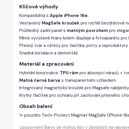
Klíčové výhody
Kompatibilitá s
Apple iPhone 16e
.
Vestavěný
MagSafe kroužek
pro rychlé bezdrátové nab
Průhledný zadní panel s
matným povrchem
pro elegan
Mírně vyvýšené hrany kolem displeje a fotoaparátu pro 
Přesný tvar a výřezy pro tlačítka, porty a reproduktory.
Snadná instalace a demontáž.
Materiál a zpracování
Hybridní konstrukce:
TPU rám
pro absorpci nárazů + t
Matná černá barva
s transparentním vzhledem.
Integrovaný magnetický kroužek pro Magsafe nabíječky
Krytky tlačítek pro ochranu při zachování přesného cho
Obsah balení
1× pouzdro Tech-Protect Magmat MagSafe (iPhone 16e
Upozornění:
Barvy se mohou lišit v závislosti na nastav