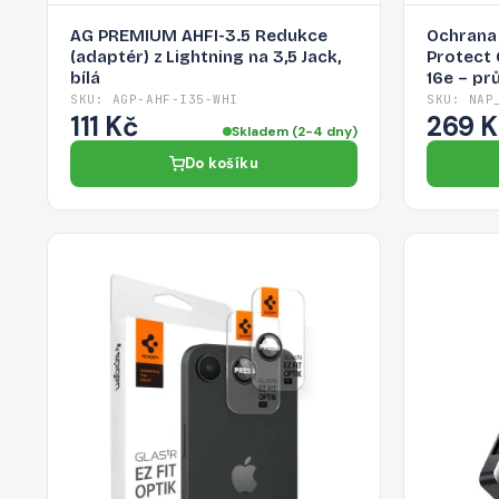
AG PREMIUM AHFI-3.5 Redukce
Ochrana 
(adaptér) z Lightning na 3,5 Jack,
Protect 
bílá
16e – pr
SKU: AGP-AHF-I35-WHI
SKU: NAP
111 Kč
269 
Skladem (2-4 dny)
Do košíku