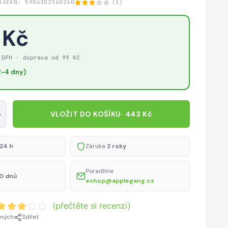
16
EAN: 5906302360260
(1)
 Kč
 DPH · doprava od 99 Kč
-4 dny)
+
VLOŽIT DO KOŠÍKU
· 443 Kč
24 h
Záruka
2 roky
Poradíme
0 dnů
eshop@applegang.cz
(přečtěte si recenzi)
ených
Sdílet