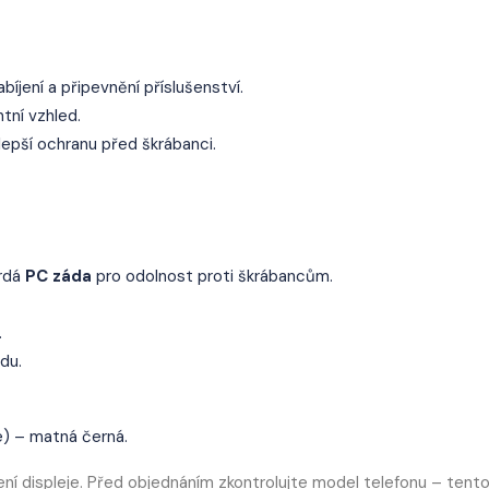
íjení a připevnění příslušenství.
tní vzhled.
lepší ochranu před škrábanci.
vrdá
PC záda
pro odolnost proti škrábancům.
.
du.
) – matná černá.
ení displeje. Před objednáním zkontrolujte model telefonu – tent