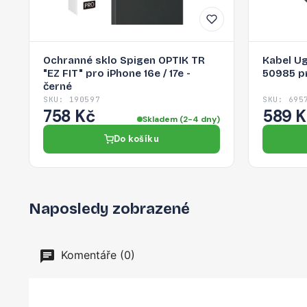
Ochranné sklo Spigen OPTIK TR
Kabel U
"EZ FIT" pro iPhone 16e / 17e -
50985 pr
černé
SKU: 190597
SKU: 695
758 Kč
589 
Skladem (2-4 dny)
Do košíku
Naposledy zobrazené
Komentáře (0)