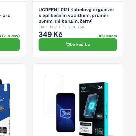
UGREEN LP121 Kabelový organizér
+ pro
s aplikačním vodítkem, průměr
25mm, délka 1,5m, černý
SKU: UGR-LP1-210-250
349 Kč
 (2-4 dny)
Skladem
Do košíku