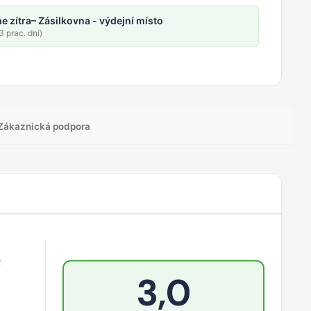
e zítra
– Zásilkovna - výdejní místo
 prac. dní)
Zákaznická podpora
í
3,0
e