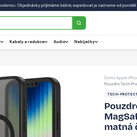
volenou. Objednávky přijímáme běžně, expedovat je začneme od pondělí 
y
Kabely a redukce
Audio
Nabíječky
Domů
Apple
iPho
/
/
Pouzdro Tech‑Pr
TECH-PROTEC
Pouzdr
MagSaf
matná 