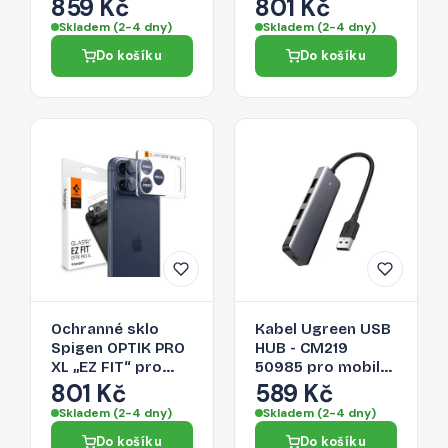
3-Pack pro iPhone
iPhone 17 Pro Max -
859 Kč
801 Kč
17 Pro Max -
stříbrné
Skladem (2-4 dny)
Skladem (2-4 dny)
transparentní
Do košíku
Do košíku
Ochranné sklo
Kabel Ugreen USB
Spigen OPTIK PRO
HUB - CM219
XL „EZ FIT“ pro
50985 pro mobilní
iPhone 17 Pro Max -
zařízení - šedá
801 Kč
589 Kč
navy blue
Skladem (2-4 dny)
Skladem (2-4 dny)
Do košíku
Do košíku