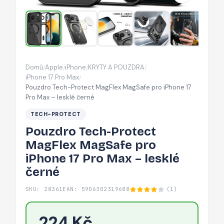
iPhone
17
Pro
Max
–
Domů
Apple
iPhone
KRYTY A POUZDRA
/
/
/
/
lesklé
iPhone 17 Pro Max
/
černé
Pouzdro Tech-Protect MagFlex MagSafe pro iPhone 17
Pro Max – lesklé černé
TECH-PROTECT
Pouzdro Tech-Protect
MagFlex MagSafe pro
iPhone 17 Pro Max – lesklé
černé
SKU: 28361
EAN: 5906302319688
(1)
224 Kč