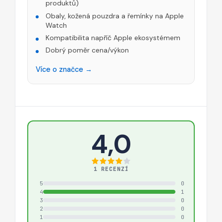
produktů)
Obaly, kožená pouzdra a řemínky na Apple
Watch
Kompatibilita napříč Apple ekosystémem
Dobrý poměr cena/výkon
Více o značce →
4,0
1 RECENZÍ
5
0
4
1
3
0
2
0
1
0