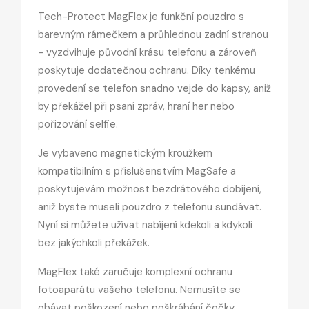
Tech-Protect MagFlex je funkční pouzdro s
barevným rámečkem a průhlednou zadní stranou
- vyzdvihuje původní krásu telefonu a zároveň
poskytuje dodatečnou ochranu. Díky tenkému
provedení se telefon snadno vejde do kapsy, aniž
by překážel při psaní zpráv, hraní her nebo
pořizování selfie.
Je vybaveno magnetickým kroužkem
kompatibilním s příslušenstvím MagSafe a
poskytuje
vám možnost bezdrátového dobíjení,
aniž byste museli pouzdro z telefonu sundávat.
Nyní si můžete užívat nabíjení kdekoli a kdykoli
bez jakýchkoli překážek.
MagFlex také zaručuje komplexní ochranu
fotoaparátu vašeho telefonu. Nemusíte se
obávat poškození nebo poškrábání čočky