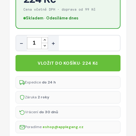
Cena včetně DPH · doprava od 99 Kč
Skladem · Odesíláme dnes
Množství
−
+
VLOŽIT DO KOŠÍKU
· 224 Kč
Expedice
do 24 h
Záruka
2 roky
Vrácení
do 30 dnů
Poradíme
eshop@applegang.cz