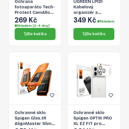
Ochrana
UGREEN LP121
fotoaparátu Tech-
Kabelový
Protect CamAlloy
organizér s
Fit+ pro iPhone 17
aplikačním
269 Kč
349 Kč
Skladem
Pro Max – Deep
vodítkem, průměr
Skladem (2-4 dny)
Blue
25mm, délka 1,5m,
Do košíku
Do košíku
černý
Ochranné sklo
Ochranné sklo
Spigen Glas.tR
Spigen OPTIK PRO
AlignMaster Slim
XL EZ FIT pro