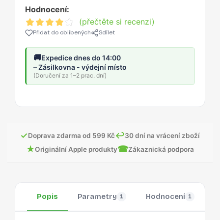
Hodnocení:
(přečtěte si recenzi)
Přidat do oblíbených
Sdílet
🚚
Expedice dnes do 14:00
– Zásilkovna - výdejní místo
(Doručení za 1–2 prac. dní)
✓
↩
Doprava zdarma od 599 Kč
30 dní na vrácení zboží
★
☎
Originální Apple produkty
Zákaznická podpora
Popis
Parametry
Hodnocení
O
1
1