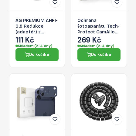
AG PREMIUM AHFI-
Ochrana
3.5 Redukce
fotoaparátu Tech-
(adaptér) z
Protect CamAlloy
Lightning na 3,5
Fit+ pro iPhone 17
111 Kč
269 Kč
Jack, bílá
Pro Max – Cosmic
Skladem (2-4 dny)
Skladem (2-4 dny)
Orange
Do košíku
Do košíku