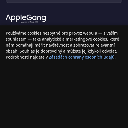
Váš specializovaný obchod s Apple produkty, příslušenstvím a
Používáme cookies nezbytné pro provoz webu a — s vaším
elektronikou. Nakupujte bezpečně a s jistotou.
souhlasem — také analytické a marketingové cookies, které
nám pomáhají měřit návštěvnost a zobrazovat relevantní
INFORMACE
obsah. Souhlas je dobrovolný a můžete jej kdykoli odvolat.
Podrobnosti najdete v
Zásadách ochrany osobních údajů
.
Doprava a doručení
Způsoby platby
Obchodní podmínky
Ochrana osobních údajů
Vrácení zboží a reklamace
KONTAKT
eshop@applegang.cz
Po–Pá: 9:00–18:00