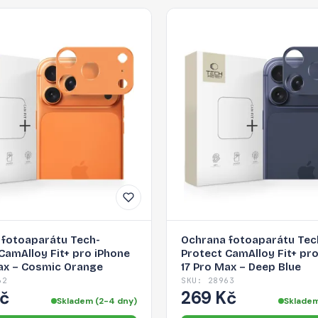
 fotoaparátu Tech-
Ochrana fotoaparátu Tec
CamAlloy Fit+ pro iPhone
Protect CamAlloy Fit+ pr
ax – Cosmic Orange
17 Pro Max – Deep Blue
62
SKU: 28963
Kč
269 Kč
Skladem (2-4 dny)
Skladem