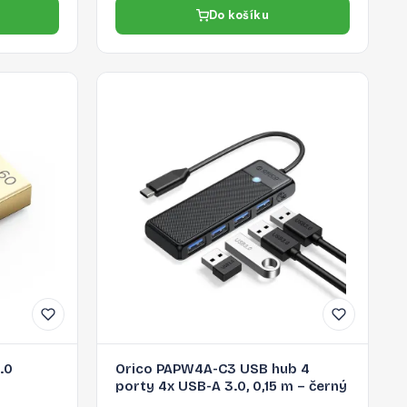
Do košíku
.0
Orico PAPW4A-C3 USB hub 4
porty 4x USB-A 3.0, 0,15 m – černý