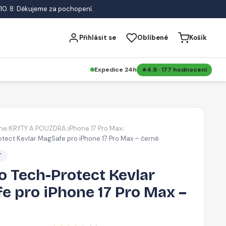
10. 8. Děkujeme za pochopení.
Přihlásit se
Oblíbené
Košík
Expedice 24h
4.9 · 177 hodnocení
ne
KRYTY A POUZDRA
iPhone 17 Pro Max
/
/
/
tect Kevlar MagSafe pro iPhone 17 Pro Max – černé
T
o Tech-Protect Kevlar
e pro iPhone 17 Pro Max –