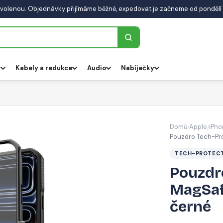
volenou. Objednávky přijímáme běžně, expedovat je začneme od pondělí 
y
Kabely a redukce
Audio
Nabíječky
Domů
Apple
iPho
/
/
Pouzdro Tech-Pro
TECH-PROTEC
Pouzdr
MagSaf
černé