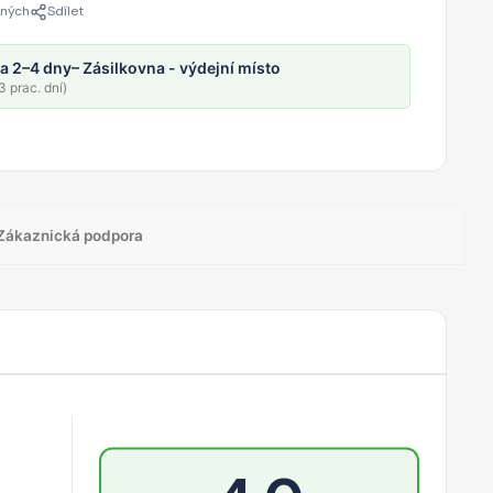
ených
Sdílet
a 2–4 dny
– Zásilkovna - výdejní místo
 prac. dní)
Zákaznická podpora