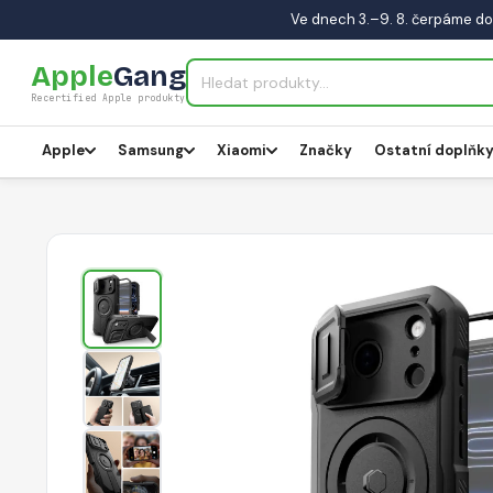
Ve dnech 3.–9. 8. čerpáme do
Apple
Gang
Recertified Apple produkty
Apple
Samsung
Xiaomi
Značky
Ostatní doplňk