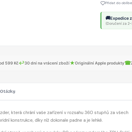
Přidat do oblíb
🚚
Expedice z
(Doručení za 2–3
↩
★
☎
od 599 Kč
30 dní na vrácení zboží
Originální Apple produkty
Otázky
der, která chrání vaše zařízení v rozsahu 360 stupňů za všech
idní konstrukce, díky níž dokonale padne a je lehké.