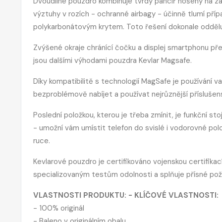
Dvoudílné pouzdro kombinuje tvrdý pancíř nošený na za
výztuhy v rozích - ochranné airbagy - účinně tlumí pří
polykarbonátovým krytem. Toto řešení dokonale odděluje
Zvýšené okraje chránící čočku a displej smartphonu př
jsou dalšími výhodami pouzdra Kevlar Magsafe.
Díky kompatibilitě s technologií MagSafe je používání v
bezproblémově nabíjet a používat nejrůznější příslušen
Poslední položkou, kterou je třeba zmínit, je funkční st
- umožní vám umístit telefon do svislé i vodorovné polo
ruce.
Kevlarové pouzdro je certifikováno vojenskou certifik
specializovaným testům odolnosti a splňuje přísné pož
VLASTNOSTI PRODUKTU: - KLÍČOVÉ VLASTNOSTI:
- 100% originál
- Baleno v originálním obalu