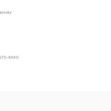
razovky
T-STD-810H)