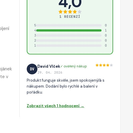
4,0
1 RECENZÍ
5
0
íjení
4
1
3
0
2
0
1
0
David Vlček
✓ ověřený nákup
ojánek
DV
29. 04. 2026
íte v
Produkt funguje skvěle, jsem spokojený/á s
nákupem. Dodání bylo rychlé a balení v
pořádku.
Zobrazit všech 1 hodnocení →