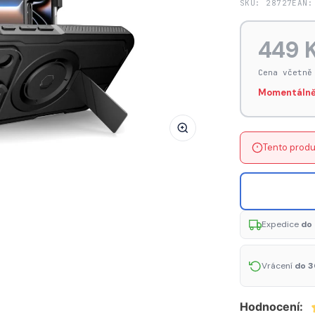
SKU: 28727
EAN:
Pouzdro
Tech-
449 
Protect
Kevlar
Cena včetně
MagSafe
Momentálně
pro
iPhone
17
Tento produ
Pro
Max
–
černé
Expedice
do 
Vrácení
do 3
Hodnocení: