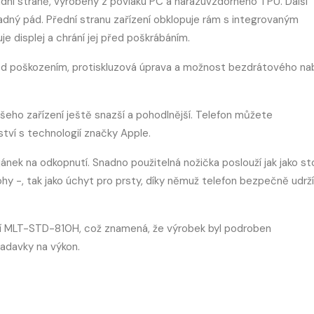
dní straně, vyrobený z povlaku PC a nárazuvzdorného TPU. Další
padný pád. Přední stranu zařízení obklopuje rám s integrovaným
 displej a chrání jej před poškrábáním.
ed poškozením, protiskluzová úprava a možnost bezdrátového nab
ašeho zařízení ještě snazší a pohodlnější. Telefon můžete
ství s technologií značky Apple.
ojánek na odkopnutí. Snadno použitelná nožička poslouží jak jako st
hy -, tak jako úchyt pro prsty, díky němuž telefon bezpečně udrž
ací MLT-STD-810H, což znamená, že výrobek byl podroben
adavky na výkon.