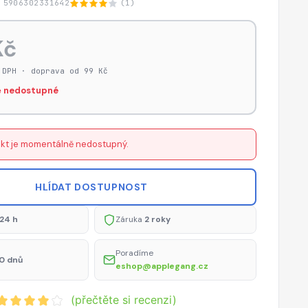
 5906302331642
(1)
Kč
 DPH · doprava od 99 Kč
 nedostupné
kt je momentálně nedostupný.
HLÍDAT DOSTUPNOST
24 h
Záruka
2 roky
Poradíme
0 dnů
eshop@applegang.cz
(přečtěte si recenzi)