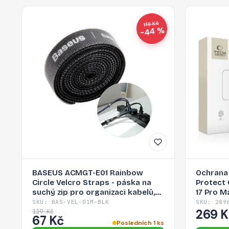
119 Kč
−44 %
BASEUS ACMGT-E01 Rainbow
Ochrana
Circle Velcro Straps - páska na
Protect 
suchý zip pro organizaci kabelů,
17 Pro M
1m, černá
SKU: BAS-VEL-01M-BLK
SKU: 289
269 
119 Kč
67 Kč
Posledních 1 ks