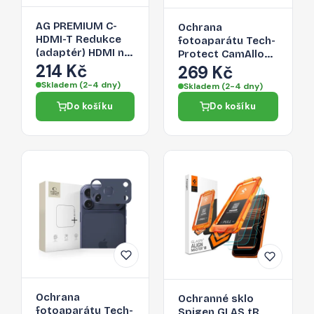
AG PREMIUM C-
Ochrana
HDMI-T Redukce
fotoaparátu Tech-
(adaptér) HDMI na
Protect CamAlloy
USB-C 3.1, délka
214 Kč
Fit+ pro iPhone 17
269 Kč
17cm, bílo-stříbrná
Pro – Cosmic
Skladem (2-4 dny)
Skladem (2-4 dny)
Orange
Do košíku
Do košíku
Ochrana
Ochranné sklo
fotoaparátu Tech-
Spigen GLAS.tR