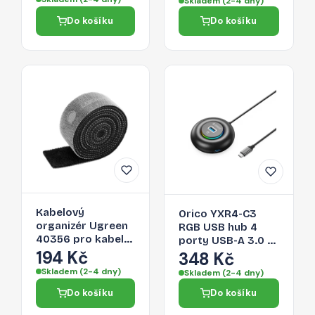
Skladem (2-4 dny)
Do košíku
Do košíku
Kabelový
Orico YXR4-C3
organizér Ugreen
RGB USB hub 4
40356 pro kabely
porty USB-A 3.0 s
- černá
194 Kč
audio/mikrofonním
348 Kč
portem 0,3 m –
Skladem (2-4 dny)
Skladem (2-4 dny)
černý
Do košíku
Do košíku