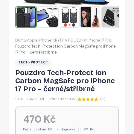
pro
iPhone
17
Pro
–
Domů
Apple
iPhone
KRYTY A POUZDRA
iPhone 17 Pro
/
/
/
/
/
černé/stříbrné
Pouzdro Tech-Protect Ion Carbon MagSafe pro iPhone
17 Pro – černé/stříbrné
TECH-PROTECT
Pouzdro Tech-Protect Ion
Carbon MagSafe pro iPhone
17 Pro – černé/stříbrné
SKU: 28415
EAN: 5906302330355
(1)
470 Kč
Cena včetně DPH · doprava od 99 Kč