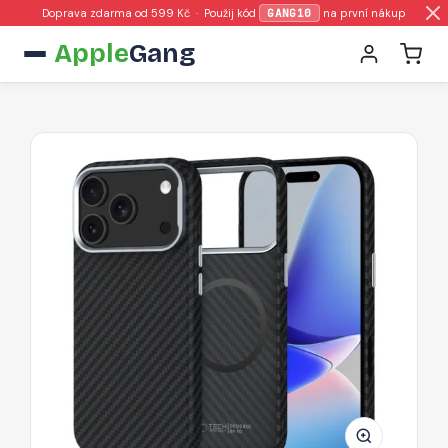
Doprava zdarma od 599 Kč · Použij kód
GANG10
na první nákup
Apple
Gang
Pouzdro
Tech-
Protect
Ion
Carbon
MagSafe