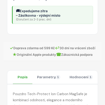
🚚
Expedujeme zítra
– Zásilkovna - výdejní místo
(Doručení za 2–3 prac. dní)
✓
↩
Doprava zdarma od 599 Kč
30 dní na vrácení zboží
★
☎
Originální Apple produkty
Zákaznická podpora
Popis
Parametry
Hodnocení
O
1
1
Pouzdro Tech-Protect Ion Carbon MagSafe je
kombinací odolnosti, elegance a moderního