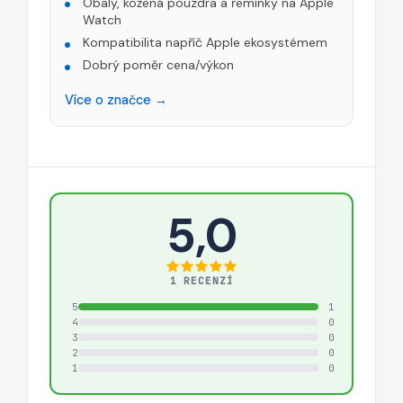
Obaly, kožená pouzdra a řemínky na Apple
Watch
Kompatibilita napříč Apple ekosystémem
Dobrý poměr cena/výkon
Více o značce →
5,0
1 RECENZÍ
5
1
4
0
3
0
2
0
1
0