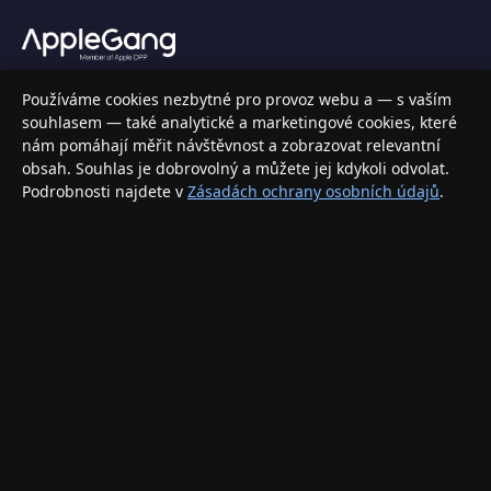
Váš specializovaný obchod s Apple produkty, příslušenstvím a
Používáme cookies nezbytné pro provoz webu a — s vaším
elektronikou. Nakupujte bezpečně a s jistotou.
souhlasem — také analytické a marketingové cookies, které
nám pomáhají měřit návštěvnost a zobrazovat relevantní
INFORMACE
obsah. Souhlas je dobrovolný a můžete jej kdykoli odvolat.
Podrobnosti najdete v
Zásadách ochrany osobních údajů
.
Doprava a doručení
Způsoby platby
Obchodní podmínky
Ochrana osobních údajů
Vrácení zboží a reklamace
KONTAKT
eshop@applegang.cz
Po–Pá: 9:00–18:00
Napište nám