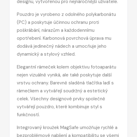
designu, vytvořenou pro nejnáročnější uživatele.
Pouzdro je vyrobeno z odolného polykarbonátu
(PC) a poskytuje účinnou ochranu proti
poškrábání, nárazům a každodennímu
opotřebení. Karbonová povrchová úprava mu
dodává jedinečný nádech a umocňuje jeho
dynamický a stylový vzhled.
Elegantní rámeček kolem objektivu fotoaparátu
nejen vizuálně vyniká, ale také poskytuje další
vrstvu ochrany. Barevně sladěná tlačítka ladí s
rámečkem a vytvářejí soudržný a estetický
celek. Všechny designové prvky společně
vytvářejí pouzdro, které kombinuje styl s
funkčností.
Integrovaný kroužek MagSafe umožňuje rychlé a
bezproblémové nabíjení a kompatibilitu se všemi