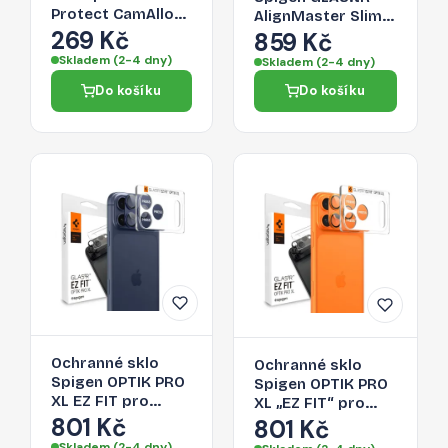
Protect CamAlloy
AlignMaster Slim
Fit+ pro iPhone 17
269 Kč
3-Pack pro iPhone
859 Kč
Pro – Deep Blue
17 Pro -
Skladem (2-4 dny)
Skladem (2-4 dny)
transparentní
Do košíku
Do košíku
Ochranné sklo
Ochranné sklo
Spigen OPTIK PRO
Spigen OPTIK PRO
XL EZ FIT pro
XL „EZ FIT“ pro
iPhone 17 Pro -
801 Kč
iPhone 17 Pro -
801 Kč
navy blue
oranžové
Skladem (2-4 dny)