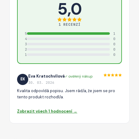
5,0
1 RECENZÍ
5
1
4
0
3
0
2
0
1
0
Eva Kratochvílová
✓ ověřený nákup
EK
30. 03. 2026
Kvalita odpovídá popisu. Jsem rád/a, že jsem se pro
tento produkt rozhodl/a.
Zobrazit všech 1 hodnocení →