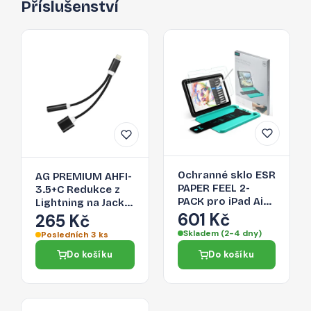
Příslušenství
Ochranné sklo ESR
AG PREMIUM AHFI-
PAPER FEEL 2-
3.5+C Redukce z
PACK pro iPad Air
Lightning na Jack
13" (1 / 2 / 3 2024-
601 Kč
3,5/Lightning,
265 Kč
2026) - clear
černá
Skladem (2-4 dny)
Posledních 3 ks
Do košíku
Do košíku