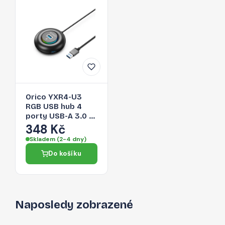
Orico YXR4-U3
RGB USB hub 4
porty USB-A 3.0 s
audio/mikrofonním
348 Kč
portem 0,3 m –
Skladem (2-4 dny)
černý
Do košíku
Naposledy zobrazené