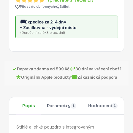
(přečtěte si recenzi)
Přidat do oblíbených
Sdílet
🚚
Expedice za 2–4 dny
– Zásilkovna - výdejní místo
(Doručení za 2–3 prac. dní)
✓
↩
Doprava zdarma od 599 Kč
30 dní na vrácení zboží
★
☎
Originální Apple produkty
Zákaznická podpora
Popis
Parametry
Hodnocení
O
1
1
Štíhlé a lehké pouzdro s integrovaným