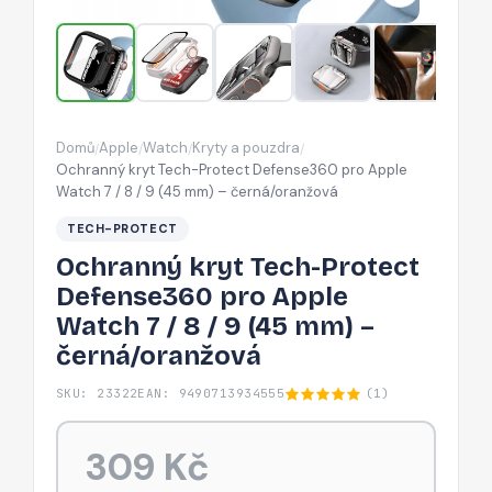
Apple
Watch
7
/
8
Domů
Apple
Watch
Kryty a pouzdra
/
/
/
/
/
Ochranný kryt Tech-Protect Defense360 pro Apple
9
Watch 7 / 8 / 9 (45 mm) – černá/oranžová
(45
TECH-PROTECT
mm)
Ochranný kryt Tech-Protect
–
Defense360 pro Apple
černá/oranžová
Watch 7 / 8 / 9 (45 mm) –
černá/oranžová
SKU: 23322
EAN: 9490713934555
(1)
309 Kč