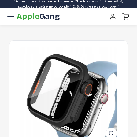
Ve dnech 3.–9. 8. čerpáme dovolenou. Objednávky přijímáme běžně,
expedovat je začneme od pondělí 10. 8. Děkujeme za pochopení.
Apple
Gang
Ochranný
kryt
Tech-
Protect
Defense360
pro