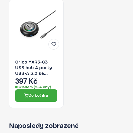
Orico YXR5-C3
USB hub 4 porty
USB-A 3.0 se
čtečkou SD a
397 Kč
microSD 0,3 m –
Skladem (2-4 dny)
černý
Do košíku
Naposledy zobrazené