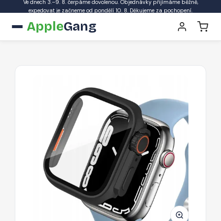
Ve dnech 3.–9. 8. čerpáme dovolenou. Objednávky přijímáme běžně,
expedovat je začneme od pondělí 10. 8. Děkujeme za pochopení.
Apple
Gang
Ochranné
pouzdro
Tech-
Protect
Defense360
pro