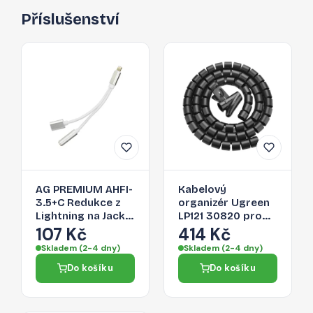
Příslušenství
AG PREMIUM AHFI-
Kabelový
3.5+C Redukce z
organizér Ugreen
Lightning na Jack
LP121 30820 pro
3,5/Lightning,
kabely - černá
107 Kč
414 Kč
stříbrná
Skladem (2-4 dny)
Skladem (2-4 dny)
Do košíku
Do košíku