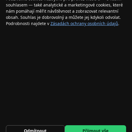
elektronikou. Nakupujte bezpečně a s jistotou.
souhlasem — také analytické a marketingové cookies, které
nám pomáhají měřit návštěvnost a zobrazovat relevantní
INFORMACE
obsah. Souhlas je dobrovolný a můžete jej kdykoli odvolat.
Podrobnosti najdete v
Zásadách ochrany osobních údajů
.
Doprava a doručení
Způsoby platby
Obchodní podmínky
Ochrana osobních údajů
Vrácení zboží a reklamace
KONTAKT
eshop@applegang.cz
Po–Pá: 9:00–18:00
Napište nám
© 2026 AppleGang.cz – Všechna práva vyhrazena
348 Kč
Ochranné pouzdro Tech-Protect Defense360 pro Apple Watch 10…
DO KOŠÍKU
Odmítnout
Přijmout vše