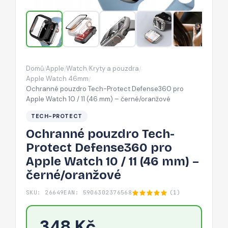
Apple
Watch
10
/
11
Domů
Apple
Watch
Kryty a pouzdra
/
/
/
/
(46
Apple Watch 46mm
/
mm)
Ochranné pouzdro Tech-Protect Defense360 pro
Apple Watch 10 / 11 (46 mm) – černé/oranžové
–
černé/oranžové
TECH-PROTECT
Ochranné pouzdro Tech-
Protect Defense360 pro
Apple Watch 10 / 11 (46 mm) –
černé/oranžové
SKU: 26649
EAN: 5906302376568
(1)
348 Kč