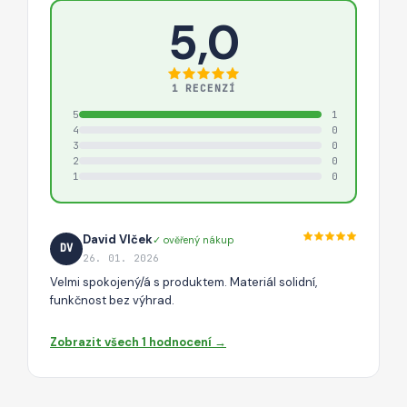
5,0
1 RECENZÍ
5
1
4
0
3
0
2
0
1
0
David Vlček
✓ ověřený nákup
DV
26. 01. 2026
Velmi spokojený/á s produktem. Materiál solidní,
funkčnost bez výhrad.
Zobrazit všech 1 hodnocení →