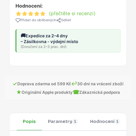
Hodnocení:
(přečtěte si recenzi)
Přidat do oblíbených
Sdílet
🚚
Expedice za 2–4 dny
– Zásilkovna - výdejní místo
(Doručení za 2–3 prac. dní)
✓
↩
Doprava zdarma od 599 Kč
30 dní na vrácení zboží
★
☎
Originální Apple produkty
Zákaznická podpora
Popis
Parametry
Hodnocení
O
1
1