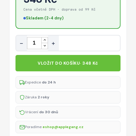
Cena včetně DPH · doprava od 99 Kč
Skladem (2-4 dny)
Množství
−
+
VLOŽIT DO KOŠÍKU
· 348 Kč
Expedice
do 24 h
Záruka
2 roky
Vrácení
do 30 dnů
Poradíme
eshop@applegang.cz