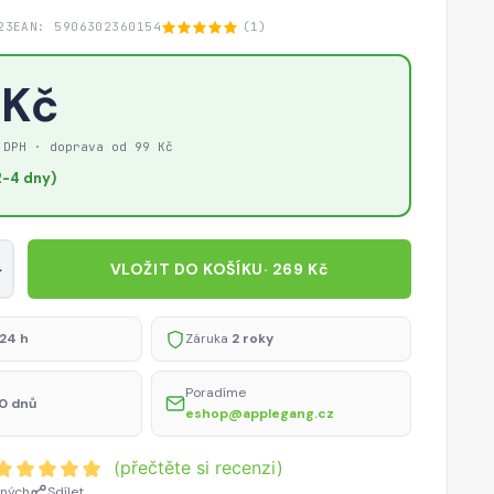
23
EAN: 5906302360154
(1)
 Kč
 DPH · doprava od 99 Kč
-4 dny)
+
VLOŽIT DO KOŠÍKU
· 269 Kč
24 h
Záruka
2 roky
Poradíme
0 dnů
eshop@applegang.cz
(přečtěte si recenzi)
ených
Sdílet