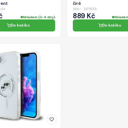
rent
čiré
836
SKU: 187830
č
889 Kč
Skladem (2-4 dny)
Skladem
Do košíku
Do košíku