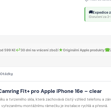
🚚
Expedice z
(Doručení za 2–3
↩
★
☎
od 599 Kč
30 dní na vrácení zboží
Originální Apple produkty
Otázky
amring Fit+ pro Apple iPhone 16e – clear
níku a tvrzeného skla, která zachovává čistý vzhled telefonu a zá
ě vyřezanému montážnímu rámečku je instalace rychlá a přesná.