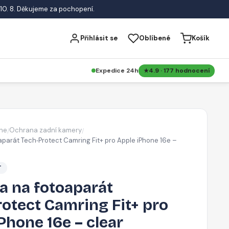
10. 8. Děkujeme za pochopení.
Přihlásit se
Oblíbené
Košík
Expedice 24h
4.9 · 177 hodnocení
ne
Ochrana zadní kamery
/
/
parát Tech‑Protect Camring Fit+ pro Apple iPhone 16e –
T
a na fotoaparát
otect Camring Fit+ pro
Phone 16e – clear