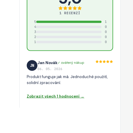
1 RECENZÍ
5
1
4
0
3
0
2
0
1
0
Jan Novák
✓ ověřený nákup
JN
06. 05. 2026
Produkt funguje jak má. Jednoduché použití,
solidní zpracování.
Zobrazit všech 1 hodnocení →