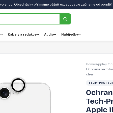
volenou. Objednávky přijímáme běžně, expedovat je začneme od pondělí 
y
Kabely a redukce
Audio
Nabíječky
Domů
Apple
iPho
/
/
Ochrana na fotoa
clear
TECH-PROTEC
Ochran
Tech‑Pr
Apple i