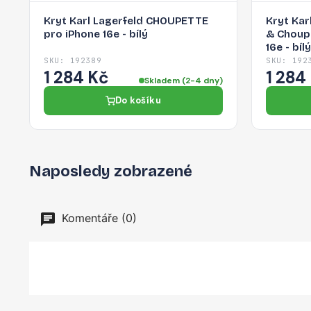
Kryt Karl Lagerfeld CHOUPETTE
Kryt Kar
pro iPhone 16e - bílý
& Choup
16e - bílý
SKU: 192389
SKU: 192
1 284 Kč
1 284
Skladem (2-4 dny)
Do košíku
Naposledy zobrazené
Komentáře (0)