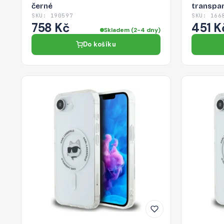
černé
transpa
SKU: 190597
SKU: 166
758 Kč
451 K
Skladem (2-4 dny)
Do košíku