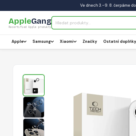
Ve dnech 3.–9. 8. čerpáme do
Apple
Gang
Recertified Apple produkty
Apple
Samsung
Xiaomi
Značky
Ostatní doplňk