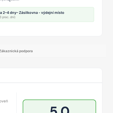
a 2–4 dny
– Zásilkovna - výdejní místo
 prac. dní)
Zákaznická podpora
roveň
5,0