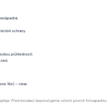
 nenápadná.
ístění ochrany.
ysokou průhledností.
tění.
ne 16e) – clear.
spleje. Před instalací doporučujeme očistit povrch fotoaparátu.