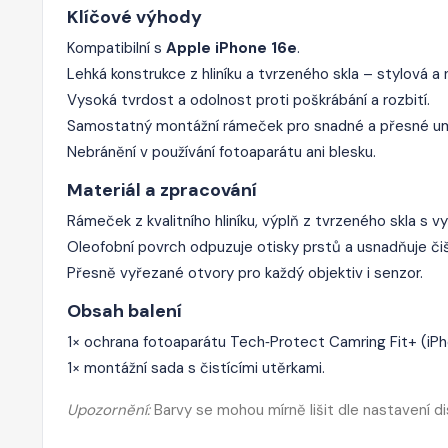
Klíčové výhody
Kompatibilní s
Apple iPhone 16e
.
Lehká konstrukce z hliníku a tvrzeného skla – stylová a
Vysoká tvrdost a odolnost proti poškrábání a rozbití.
Samostatný montážní rámeček pro snadné a přesné um
Nebránění v používání fotoaparátu ani blesku.
Materiál a zpracování
Rámeček z kvalitního hliníku, výplň z tvrzeného skla s v
Oleofobní povrch odpuzuje otisky prstů a usnadňuje čiš
Přesně vyřezané otvory pro každý objektiv i senzor.
Obsah balení
1× ochrana fotoaparátu Tech‑Protect Camring Fit+ (iPho
1× montážní sada s čistícími utěrkami.
Upozornění:
Barvy se mohou mírně lišit dle nastavení di