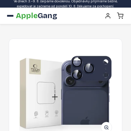
Ve dnech 3.–9. 8. čerpáme dovolenou. Objednávky přijímáme běžně,
expedovat je začneme od pondělí 10. 8. Děkujeme za pochopení.
Apple
Gang
Ochrana
fotoaparátu
Tech-
Protect
CamFull
Fit+