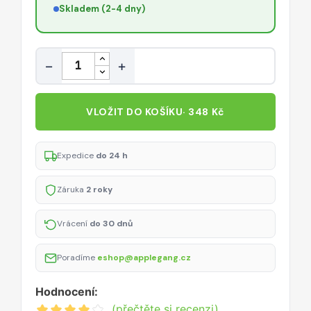
Skladem (2-4 dny)
Množství
−
+
VLOŽIT DO KOŠÍKU
· 348 Kč
Expedice
do 24 h
Záruka
2 roky
Vrácení
do 30 dnů
Poradíme
eshop@applegang.cz
Hodnocení:
(přečtěte si recenzi)