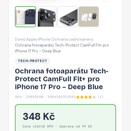
pro
iPhone
17
Pro
–
Domů
Apple
iPhone
Ochrana zadní kamery
/
/
/
/
Deep
Ochrana fotoaparátu Tech-Protect CamFull Fit+ pro
Blue
iPhone 17 Pro – Deep Blue
TECH-PROTECT
Ochrana fotoaparátu Tech-
Protect CamFull Fit+ pro
iPhone 17 Pro – Deep Blue
SKU: 29055
EAN: 5906302332595
(1)
348 Kč
Cena včetně DPH · doprava od 99 Kč