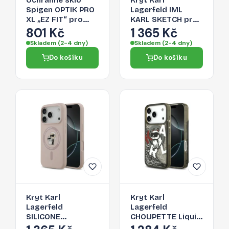
Ochranné sklo
Kryt Karl
Spigen OPTIK PRO
Lagerfeld IML
XL „EZ FIT“ pro
KARL SKETCH pro
iPhone 17 Pro -
iPhone 17 Pro -
801 Kč
1 365 Kč
oranžové
transparentní
Skladem (2-4 dny)
Skladem (2-4 dny)
Do košíku
Do košíku
Kryt Karl
Kryt Karl
Lagerfeld
Lagerfeld
SILICONE
CHOUPETTE Liquid
KARL&Choupette
Glitter Logo pro