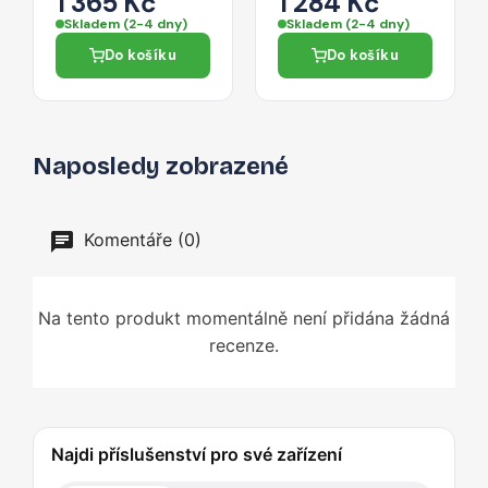
1 365 Kč
1 284 Kč
Ring MagSafe pro
iPhone 17 Pro -
Skladem (2-4 dny)
Skladem (2-4 dny)
iPhone 17 Pro -
černá
Do košíku
Do košíku
růžová
Naposledy zobrazené
Komentáře (0)
Na tento produkt momentálně není přidána žádná
recenze.
Najdi příslušenství pro své zařízení