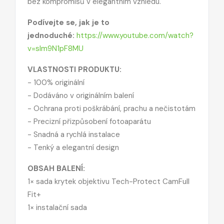
bez kompromisů v elegantním vzhledu.
Podívejte se, jak je to
jednoduché:
https://www.youtube.com/watch?
v=slm9N1pF8MU
VLASTNOSTI PRODUKTU:
- 100% originální
- Dodáváno v originálním balení
- Ochrana proti poškrábání, prachu a nečistotám
- Precizní přizpůsobení fotoaparátu
- Snadná a rychlá instalace
- Tenký a elegantní design
OBSAH BALENÍ:
1× sada krytek objektivu Tech-Protect CamFull
Fit+
1× instalační sada