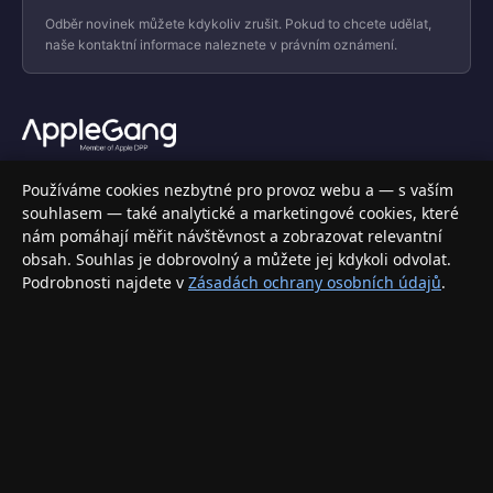
Odběr novinek můžete kdykoliv zrušit. Pokud to chcete udělat,
naše kontaktní informace naleznete v právním oznámení.
Váš specializovaný obchod s Apple produkty, příslušenstvím a
Používáme cookies nezbytné pro provoz webu a — s vaším
elektronikou. Nakupujte bezpečně a s jistotou.
souhlasem — také analytické a marketingové cookies, které
nám pomáhají měřit návštěvnost a zobrazovat relevantní
INFORMACE
obsah. Souhlas je dobrovolný a můžete jej kdykoli odvolat.
Podrobnosti najdete v
Zásadách ochrany osobních údajů
.
Doprava a doručení
Způsoby platby
Obchodní podmínky
Ochrana osobních údajů
Vrácení zboží a reklamace
KONTAKT