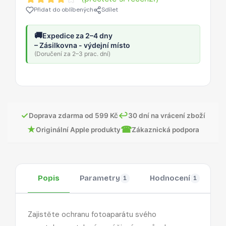
Přidat do oblíbených
Sdílet
🚚
Expedice za 2–4 dny
– Zásilkovna - výdejní místo
(Doručení za 2–3 prac. dní)
✓
↩
Doprava zdarma od 599 Kč
30 dní na vrácení zboží
★
☎
Originální Apple produkty
Zákaznická podpora
Popis
Parametry
Hodnocení
O
1
1
Zajistěte ochranu fotoaparátu svého