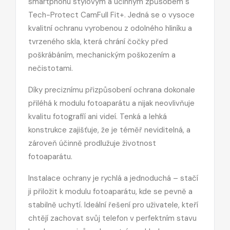
smartphonu stylovým a účinným způsobem s
Tech-Protect CamFull Fit+. Jedná se o vysoce
kvalitní ochranu vyrobenou z odolného hliníku a
tvrzeného skla, která chrání čočky před
poškrábáním, mechanickým poškozením a
nečistotami.
Díky preciznímu přizpůsobení ochrana dokonale
přiléhá k modulu fotoaparátu a nijak neovlivňuje
kvalitu fotografií ani videí. Tenká a lehká
konstrukce zajišťuje, že je téměř neviditelná, a
zároveň účinně prodlužuje životnost
fotoaparátu.
Instalace ochrany je rychlá a jednoduchá – stačí
ji přiložit k modulu fotoaparátu, kde se pevně a
stabilně uchytí. Ideální řešení pro uživatele, kteří
chtějí zachovat svůj telefon v perfektním stavu