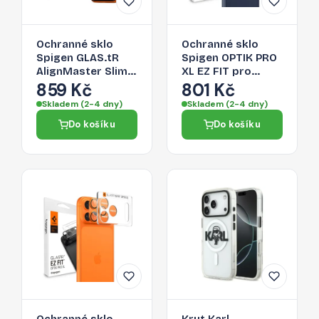
Ochranné sklo
Ochranné sklo
Spigen GLAS.tR
Spigen OPTIK PRO
AlignMaster Slim
XL EZ FIT pro
3-Pack pro iPhone
iPhone 17 Pro -
859 Kč
801 Kč
17 Pro -
navy blue
Skladem (2-4 dny)
Skladem (2-4 dny)
transparentní
Do košíku
Do košíku