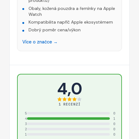
produktů)
Obaly, kožená pouzdra a řemínky na Apple
Watch
Kompatibilita napříč Apple ekosystémem
Dobrý poměr cena/výkon
Více o značce →
4,0
1 RECENZÍ
5
0
4
1
3
0
2
0
1
0